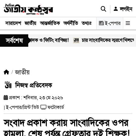
লগইন
সারাদেশ
জাতীয়
আন্তর্জাতিক
অর্থনীতি
তথ্যপ্রযুক্তি
স্বাস্থ্য
ই-পেপার
আইন-বিচা
সর্বশেষ
-এর মাদক ও ফিটিং বাণিজ্য!
চার সাংবাদিকের স্মরণে খিলক্ষেত প্রেস 
জাতীয়
নিজস্ব প্রতিবেদক
প্রকাশ : শনিবার, ২৩ মে ২০২৬
ই-পেপার/প্রিন্ট ভিউ
ফটোকার্ড
|
সংবাদ প্রকাশ করায় সাংবাদিকের ওপর
হামলা, শেষ পর্যন্ত গ্রেফতার দুই শিক্ষক!