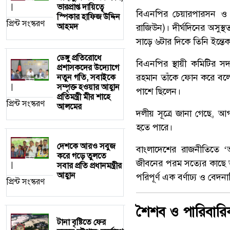
ভারপ্রাপ্ত দায়িত্বে
|
বিএনপির চেয়ারপারসন ও সাব
স্পিকার হাফিজ উদ্দিন
প্রিন্ট সংস্করণ
আহমদ
রাজিউন)। দীর্ঘদিনের অসুস
সাড়ে ৬টার দিকে তিনি ইন্ত
ডেঙ্গু প্রতিরোধে
বিএনপির স্থায়ী কমিটির সদ
প্রশাসকদের উদ্যোগে
রহমান তাঁকে ফোন করে বল
নতুন গতি, সবাইকে
সম্পৃক্ত হওয়ার আহ্বান
|
পাশে ছিলেন।
প্রতিমন্ত্রী মীর শাহে
প্রিন্ট সংস্করণ
আলমের
দলীয় সূত্রে জানা গেছে, আ
হতে পারে।
দেশকে আরও সবুজ
বাংলাদেশের রাজনীতিতে ‘আ
করে গড়ে তুলতে
জীবনের পরম সত্যের কাছে আত
সবার প্রতি প্রধানমন্ত্রীর
|
আহ্বান
পরিপূর্ণ এক বর্ণাঢ্য ও ব
প্রিন্ট সংস্করণ
শৈশব ও পারিবার
টানা বৃষ্টিতে ফের