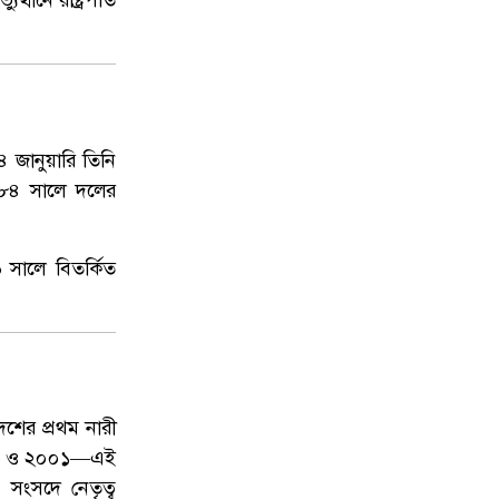
্থানে রাষ্ট্রপতি
৪ জানুয়ারি তিনি
১৯৮৪ সালে দলের
 সালে বিতর্কিত
েশের প্রথম নারী
, ১৯৯৬ ও ২০০১—এই
 সংসদে নেতৃত্ব