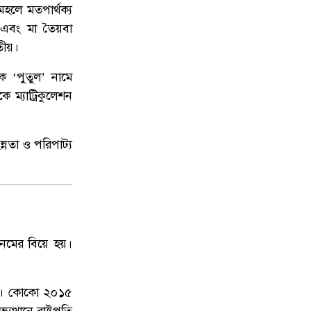
লে মতপার্থক্য
উত্তরায় সড়ক দুর্ঘটনায় দুই সাংবাদিক
৯
দা এবং মা তৈয়বা
নিহত, বাসচালক পলাতক
তীয়।
ে ‘পুতুল’ নামে
দেশকে আরও সবুজ করে গড়ে তুলতে
১০
 ম্যাট্রিকুলেশন
সবার প্রতি প্রধানমন্ত্রীর আহ্বান
ন্নতা ও পরিপাট্য
খানমের বিয়ে হয়।
০)। কোকো ২০১৫