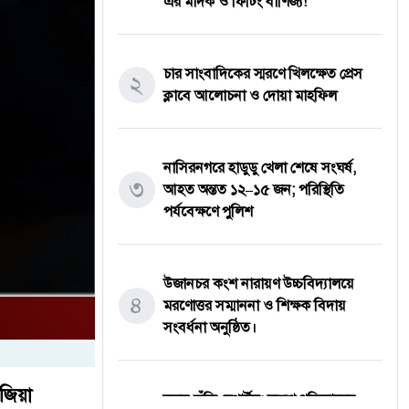
এর মাদক ও ফিটিং বাণিজ্য!
চার সাংবাদিকের স্মরণে খিলক্ষেত প্রেস
২
ক্লাবে আলোচনা ও দোয়া মাহফিল
নাসিরনগরে হাডুডু খেলা শেষে সংঘর্ষ,
৩
আহত অন্তত ১২–১৫ জন; পরিস্থিতি
পর্যবেক্ষণে পুলিশ
উজানচর কংশ নারায়ণ উচ্চবিদ্যালয়ে
৪
মরণোত্তর সম্মাননা ও শিক্ষক বিদায়
সংবর্ধনা অনুষ্ঠিত।
 জিয়া
নতুন কুঁড়ি স্পোর্টস: তরুণ প্রতিভাদের