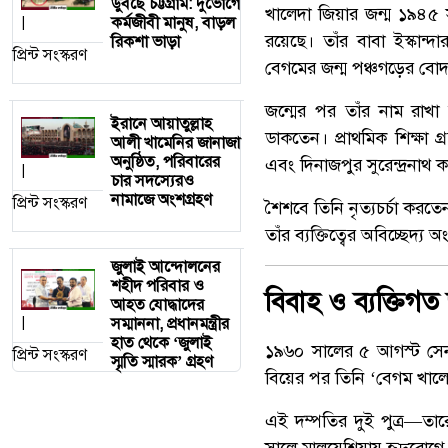
ডুবছে চট্টগ্রাম: দুর্ভোগে
খালেদা জিয়ার জন্ম ১৯৪৫
কর্মজীবী মানুষ, বাড়ল
|
রয়েছে। তাঁর বাবা ইস্কান্
রিকশা ভাড়া
প্রিন্ট সংস্করণ
বেগমের জন্ম পঞ্চগড়ের বোদা
জন্মের পর তাঁর নাম রাখা
ইরানে আয়াতুল্লাহ
ডাকতেন। প্রাথমিক শিক্ষা গ
আলী খামেনির জানাজা
অনুষ্ঠিত, পরিবারের
এবং দিনাজপুর সুরেন্দ্রনাথ
|
চার সদস্যেরও
নামাজে অংশগ্রহণ
প্রিন্ট সংস্করণ
শৈশবে তিনি নৃত্যচর্চা করতে
তাঁর ব্যক্তিত্বের অবিচ্ছেদ
জুলাই আন্দোলনের
শহীদ পরিবার ও
বিবাহ ও ব্যক্তিগ
আহত যোদ্ধাদের
সম্মাননা, প্রধানমন্ত্রীর
|
হাত থেকে ‘জুলাই
১৯৬০ সালের ৫ আগস্ট সেনাব
প্রিন্ট সংস্করণ
স্মৃতি স্মারক’ গ্রহণ
বিয়ের পর তিনি ‘বেগম খাল
এই দম্পতির দুই পুত্র—ত