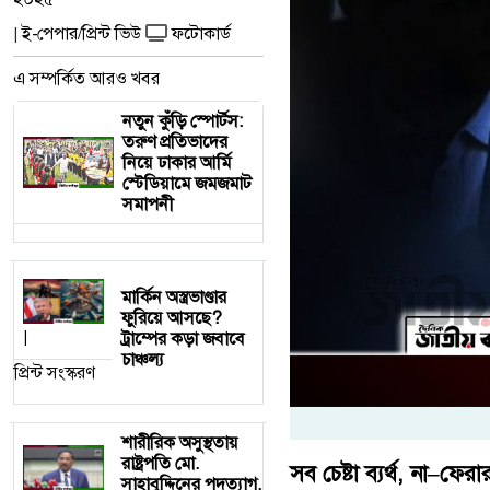
ই-পেপার/প্রিন্ট ভিউ
ফটোকার্ড
|
এ সম্পর্কিত আরও খবর
নতুন কুঁড়ি স্পোর্টস:
তরুণ প্রতিভাদের
নিয়ে ঢাকার আর্মি
স্টেডিয়ামে জমজমাট
সমাপনী
মার্কিন অস্ত্রভাণ্ডার
ফুরিয়ে আসছে?
ট্রাম্পের কড়া জবাবে
|
চাঞ্চল্য
প্রিন্ট সংস্করণ
শারীরিক অসুস্থতায়
রাষ্ট্রপতি মো.
সব চেষ্টা ব্যর্থ, না–ফে
সাহাবুদ্দিনের পদত্যাগ,