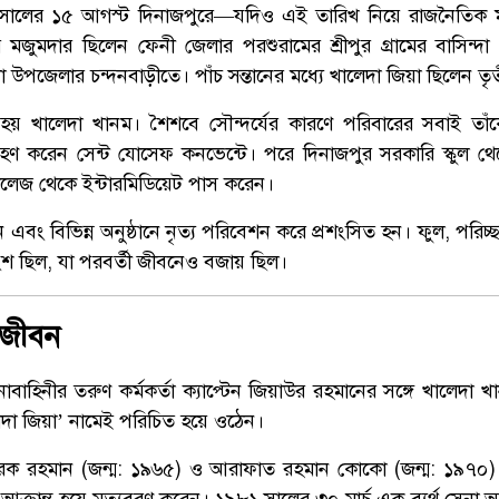
 সালের ১৫ আগস্ট দিনাজপুরে—যদিও এই তারিখ নিয়ে রাজনৈতিক মহ
দার মজুমদার ছিলেন ফেনী জেলার পরশুরামের শ্রীপুর গ্রামের বাসিন্
 উপজেলার চন্দনবাড়ীতে। পাঁচ সন্তানের মধ্যে খালেদা জিয়া ছিলেন তৃ
 হয় খালেদা খানম। শৈশবে সৌন্দর্যের কারণে পরিবারের সবাই তাঁক
্রহণ করেন সেন্ট যোসেফ কনভেন্টে। পরে দিনাজপুর সরকারি স্কুল থেকে
 কলেজ থেকে ইন্টারমিডিয়েট পাস করেন।
ন এবং বিভিন্ন অনুষ্ঠানে নৃত্য পরিবেশন করে প্রশংসিত হন। ফুল, পরিচ্ছ
্য অংশ ছিল, যা পরবর্তী জীবনেও বজায় ছিল।
ত জীবন
াহিনীর তরুণ কর্মকর্তা ক্যাপ্টেন জিয়াউর রহমানের সঙ্গে খালেদা 
েদা জিয়া’ নামেই পরিচিত হয়ে ওঠেন।
ারেক রহমান (জন্ম: ১৯৬৫) ও আরাফাত রহমান কোকো (জন্ম: ১৯৭