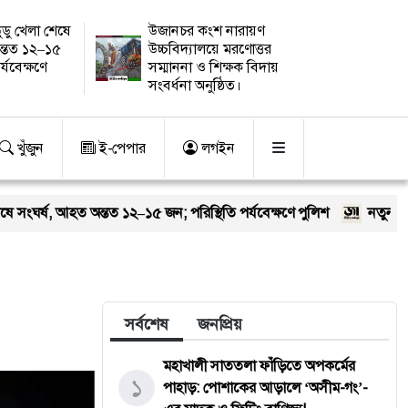
ুডু খেলা শেষে
উজানচর কংশ নারায়ণ
ন্তত ১২–১৫
উচ্চবিদ্যালয়ে মরণোত্তর
র্যবেক্ষণে
সম্মাননা ও শিক্ষক বিদায়
সংবর্ধনা অনুষ্ঠিত।
খুঁজুন
ই-পেপার
লগইন
ন্তত ১২–১৫ জন; পরিস্থিতি পর্যবেক্ষণে পুলিশ
নতুন কুঁড়ি স্পোর্টস: ত
সর্বশেষ
জনপ্রিয়
মহাখালী সাততলা ফাঁড়িতে অপকর্মের
১
পাহাড়: পোশাকের আড়ালে ‘অসীম-গং’-