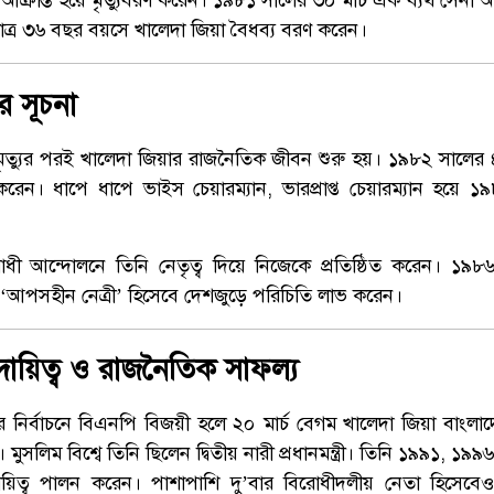
ক্রান্ত হয়ে মৃত্যুবরণ করেন। ১৯৮১ সালের ৩০ মার্চ এক ব্যর্থ সেনা অভ্যুত
ত্র ৩৬ বছর বয়সে খালেদা জিয়া বৈধব্য বরণ করেন।
 সূচনা
র মৃত্যুর পরই খালেদা জিয়ার রাজনৈতিক জীবন শুরু হয়। ১৯৮২ সালের 
রেন। ধাপে ধাপে ভাইস চেয়ারম্যান, ভারপ্রাপ্ত চেয়ারম্যান হয়ে 
োধী আন্দোলনে তিনি নেতৃত্ব দিয়ে নিজেকে প্রতিষ্ঠিত করেন। ১৯৮৬
ি ‘আপসহীন নেত্রী’ হিসেবে দেশজুড়ে পরিচিতি লাভ করেন।
বে দায়িত্ব ও রাজনৈতিক সাফল্য
র নির্বাচনে বিএনপি বিজয়ী হলে ২০ মার্চ বেগম খালেদা জিয়া বাংলাদ
েন। মুসলিম বিশ্বে তিনি ছিলেন দ্বিতীয় নারী প্রধানমন্ত্রী। তিনি ১৯৯১
র দায়িত্ব পালন করেন। পাশাপাশি দু’বার বিরোধীদলীয় নেতা হিসেবেও