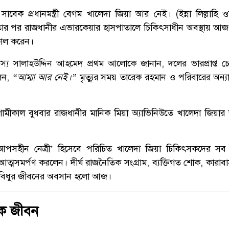
েক প্রধানমন্ত্রী বেগম খালেদা জিয়া আর নেই। (ইন্না লিল্লাহি ওয়
্থতার পর রাজধানীর এভারকেয়ার হাসপাতালে চিকিৎসাধীন অবস্থায় আজ
েকাল করেন।
স্য সালাহউদ্দিন আহমেদ প্রথম আলোকে জানান, দলের ভারপ্রাপ্ত চে
েন,
“আম্মা আর নেই।”
মৃত্যুর সময় তারেক রহমান ও পরিবারের অন্যান
গামীকাল বুধবার রাজধানীর মানিক মিয়া অ্যাভিনিউতে খালেদা জিয়ার 
পসহীন নেত্রী’ হিসেবে পরিচিত খালেদা জিয়া চিকিৎসকদের সব চেষ
্মসমর্পণ করলেন। দীর্ঘ রাজনৈতিক সংগ্রাম, ব্যক্তিগত শোক, কারাবাস
েদনাবিধুর জীবনের অবসান হলো আজ।
িক জীবন