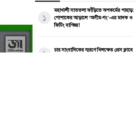
মহাখালী সাততলা ফাঁড়িতে অপকর্মের পাহাড়:
১
পোশাকের আড়ালে ‘অসীম-গং’-এর মাদক ও
ফিটিং বাণিজ্য!
চার সাংবাদিকের স্মরণে খিলক্ষেত প্রেস ক্লাবে
২
আলোচনা ও দোয়া মাহফিল
নাসিরনগরে হাডুডু খেলা শেষে সংঘর্ষ, আহত
৩
অন্তত ১২–১৫ জন; পরিস্থিতি পর্যবেক্ষণে
পুলিশ
উজানচর কংশ নারায়ণ উচ্চবিদ্যালয়ে
৪
মরণোত্তর সম্মাননা ও শিক্ষক বিদায় সংবর্ধনা
অনুষ্ঠিত।