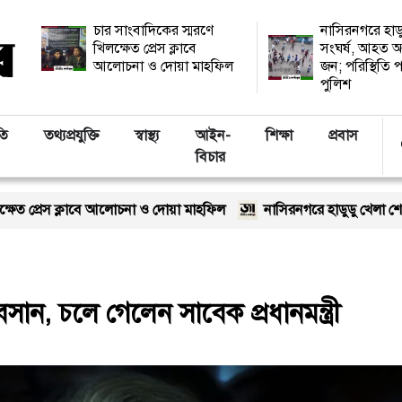
চার সাংবাদিকের স্মরণে
নাসিরনগরে হাড
খিলক্ষেত প্রেস ক্লাবে
সংঘর্ষ, আহত অ
আলোচনা ও দোয়া মাহফিল
জন; পরিস্থিতি প
পুলিশ
তি
তথ্যপ্রযুক্তি
স্বাস্থ্য
আইন-
শিক্ষা
প্রবাস
বিচার
াবে আলোচনা ও দোয়া মাহফিল
নাসিরনগরে হাডুডু খেলা শেষে সংঘর্ষ, আহত অ
ন, চলে গেলেন সাবেক প্রধানমন্ত্রী