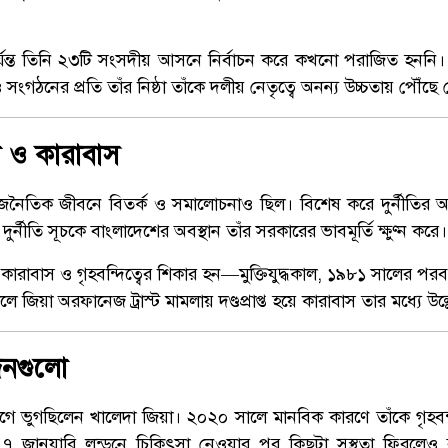
ন্ত তিনি ২৩টি সংসদীয় আসনে নির্বাচন করে কখনো পরাজিত হননি। 
 সংগঠনের প্রতি তাঁর নিষ্ঠা তাঁকে দলীয় নেতৃত্বে অনন্য উচ্চতায় পৌঁছে
 ও কারাবাস
রাজনৈতিক জীবনে বিতর্ক ও সমালোচনাও ছিল। বিশেষ করে দুর্নীতির 
দুর্নীতি সূচকে বাংলাদেশের অবস্থান তাঁর সরকারের ভাবমূর্তি ক্ষুণ্ন করে।
ে কারাবাস ও গৃহবন্দিত্বের শিকার হন—মুক্তিযুদ্ধকাল, ১৯৮১ সালের পরব
জিয়া অরফানেজ ট্রাস্ট মামলায় দণ্ডপ্রাপ্ত হয়ে কারাবাস তার মধ্যে উল্
িনগুলো
গে ভুগছিলেন খালেদা জিয়া। ২০২০ সালে মানবিক কারণে তাঁকে গৃহবন্দী
 জানুয়ারি লন্ডনে চিকিৎসা নেওয়ার পর কিছুটা সুস্থতা ফিরলে