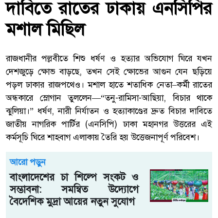
দাবিতে রাতের ঢাকায় এনসিপির
মশাল মিছিল
রাজধানীর পল্লবীতে শিশু ধর্ষণ ও হত্যার অভিযোগ ঘিরে যখন
দেশজুড়ে ক্ষোভ বাড়ছে, তখন সেই ক্ষোভের আগুন যেন ছড়িয়ে
পড়ল ঢাকার রাজপথেও। মশাল হাতে শতাধিক নেতা–কর্মী রাতের
অন্ধকারে স্লোগান তুললেন—“তনু-রামিসা-আছিয়া, বিচার থাকে
ঝুলিয়া।” ধর্ষণ, নারী নির্যাতন ও হত্যাকাণ্ডের দ্রুত বিচার দাবিতে
জাতীয় নাগরিক পার্টির (এনসিপি) ঢাকা মহানগর উত্তরের এই
কর্মসূচি ঘিরে শাহবাগ এলাকায় তৈরি হয় উত্তেজনাপূর্ণ পরিবেশ।
আরো পড়ুন
বাংলাদেশের চা শিল্পে সংকট ও
সম্ভাবনা: সমন্বিত উদ্যোগে
বৈদেশিক মুদ্রা আয়ের নতুন সুযোগ