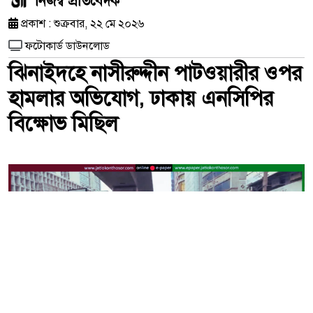
নিজস্ব প্রতিবেদক
প্রকাশ : শুক্রবার, ২২ মে ২০২৬
ফটোকার্ড ডাউনলোড
ঝিনাইদহে নাসীরুদ্দীন পাটওয়ারীর ওপর
হামলার অভিযোগ, ঢাকায় এনসিপির
বিক্ষোভ মিছিল