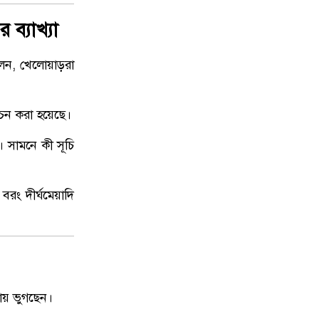
উত্তরায় সড়ক দুর্ঘটনায় দুই সাংবাদিক
৯
ব্যাখ্যা
নিহত, বাসচালক পলাতক
বলেন, খেলোয়াড়রা
দেশকে আরও সবুজ করে গড়ে তুলতে
১০
সবার প্রতি প্রধানমন্ত্রীর আহ্বান
বাচন করা হয়েছে।
। সামনে কী সূচি
বরং দীর্ঘমেয়াদি
যায় ভুগছেন।