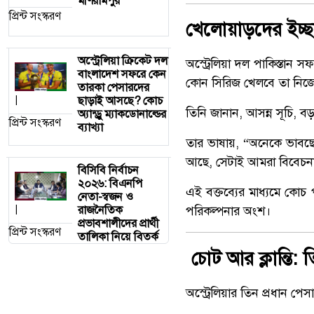
মণিরামপুর
প্রিন্ট সংস্করণ
খেলোয়াড়দের ইচ্ছায়
অস্ট্রেলিয়া ক্রিকেট দল
অস্ট্রেলিয়া দল পাকিস্তান স
বাংলাদেশ সফরে কেন
কোন সিরিজ খেলবে তা নিজে
তারকা পেসারদের
ছাড়াই আসছে? কোচ
|
তিনি জানান, আসন্ন সূচি, বড়
অ্যান্ড্রু ম্যাকডোনাল্ডের
প্রিন্ট সংস্করণ
ব্যাখ্যা
তার ভাষায়, “অনেকে ভাবছে ক
আছে, সেটাই আমরা বিবেচন
বিসিবি নির্বাচন
২০২৬: বিএনপি
এই বক্তব্যের মাধ্যমে কোচ 
নেতা-স্বজন ও
রাজনৈতিক
|
পরিকল্পনার অংশ।
প্রভাবশালীদের প্রার্থী
প্রিন্ট সংস্করণ
তালিকা নিয়ে বিতর্ক
চোট আর ক্লান্তি: ত
অস্ট্রেলিয়ার তিন প্রধান প