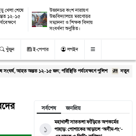
ুডু খেলা শেষে
উজানচর কংশ নারায়ণ
ন্তত ১২–১৫
উচ্চবিদ্যালয়ে মরণোত্তর
র্যবেক্ষণে
সম্মাননা ও শিক্ষক বিদায়
সংবর্ধনা অনুষ্ঠিত।
খুঁজুন
ই-পেপার
লগইন
ত ১২–১৫ জন; পরিস্থিতি পর্যবেক্ষণে পুলিশ
নতুন কুঁড়ি স্পোর্টস: তরুণ
রদের
সর্বশেষ
জনপ্রিয়
মহাখালী সাততলা ফাঁড়িতে অপকর্মের
১
পাহাড়: পোশাকের আড়ালে ‘অসীম-গং’-