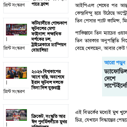
পারে ফ্রান্স
প্রিন্ট সংস্করণ
আইপিএল শেষের পর আন্তর্
কেন্দ্রবিন্দু হয়ে উঠেছে 
তিন পেসার প্যাট কামিন্স, ম
কটিয়াদীতে গোল্ডকাপ
ফুটবলের মেগা
পাকিস্তানে তিন ম্যাচের ও
ফাইনাল: লক্ষাধিক
দর্শকের ঢল,
|
তিন তারকার অনুপস্থিতি নি
ট্রাইব্রেকারে চ্যাম্পিয়ন
বেছে খেলছেন, আবার কেউ ম
প্রিন্ট সংস্করণ
বোয়ালিয়া
আরো পড়ুন
ড্যাফোডিল
২০২৬ বিশ্বকাপের
আগে স্বস্তি, অবশেষে
দেশে প
ইরান ফুটবল দলকে
|
সাস্টেইনে
ভিসা দিল যুক্তরাষ্ট্র
প্রিন্ট সংস্করণ
এই বিতর্কের মধ্যেই মুখ খুলেছ
ক্রিকেট, সংস্কৃতি আর
চিত্র, যেখানে সিদ্ধান্তের 
ঈদ পুনর্মিলনীতে মুখর
|