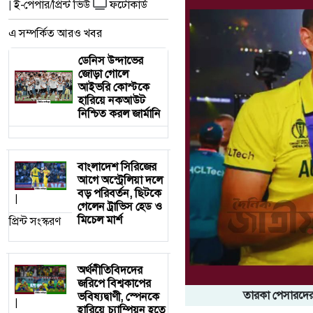
ই-পেপার/প্রিন্ট ভিউ
ফটোকার্ড
|
এ সম্পর্কিত আরও খবর
ডেনিস উন্দাভের
জোড়া গোলে
আইভরি কোস্টকে
হারিয়ে নকআউট
নিশ্চিত করল জার্মানি
বাংলাদেশ সিরিজের
আগে অস্ট্রেলিয়া দলে
বড় পরিবর্তন, ছিটকে
|
গেলেন ট্রাভিস হেড ও
মিচেল মার্শ
প্রিন্ট সংস্করণ
অর্থনীতিবিদদের
জরিপে বিশ্বকাপের
তারকা পেসারদের 
ভবিষ্যদ্বাণী, স্পেনকে
|
হারিয়ে চ্যাম্পিয়ন হতে