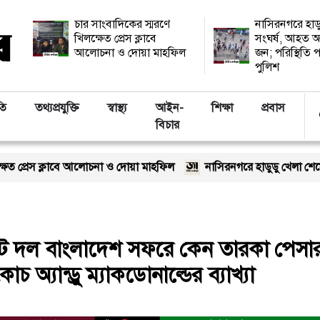
চার সাংবাদিকের স্মরণে
নাসিরনগরে হাড
খিলক্ষেত প্রেস ক্লাবে
সংঘর্ষ, আহত অ
আলোচনা ও দোয়া মাহফিল
জন; পরিস্থিতি প
পুলিশ
তি
তথ্যপ্রযুক্তি
স্বাস্থ্য
আইন-
শিক্ষা
প্রবাস
বিচার
 আলোচনা ও দোয়া মাহফিল
নাসিরনগরে হাডুডু খেলা শেষে সংঘর্ষ, আহত অন্ত
রিকেট দল বাংলাদেশ সফরে কেন তারকা পেসা
অ্যান্ড্রু ম্যাকডোনাল্ডের ব্যাখ্যা