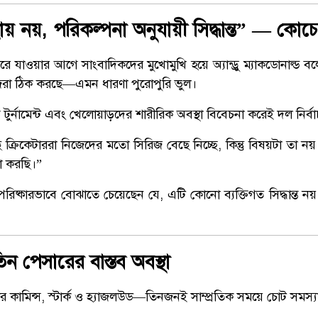
 নয়, পরিকল্পনা অনুযায়ী সিদ্ধান্ত” — কোচের 
ফরে যাওয়ার আগে সাংবাদিকদের মুখোমুখি হয়ে অ্যান্ড্রু ম্যাকডোনাল্ড 
রা ঠিক করছে—এমন ধারণা পুরোপুরি ভুল।
 টুর্নামেন্ট এবং খেলোয়াড়দের শারীরিক অবস্থা বিবেচনা করেই দল নির্
্রিকেটাররা নিজেদের মতো সিরিজ বেছে নিচ্ছে, কিন্তু বিষয়টা তা নয়
া করছি।”
পরিষ্কারভাবে বোঝাতে চেয়েছেন যে, এটি কোনো ব্যক্তিগত সিদ্ধান্ত নয় 
িন পেসারের বাস্তব অবস্থা
েসার কামিন্স, স্টার্ক ও হ্যাজলউড—তিনজনই সাম্প্রতিক সময়ে চোট সমস্