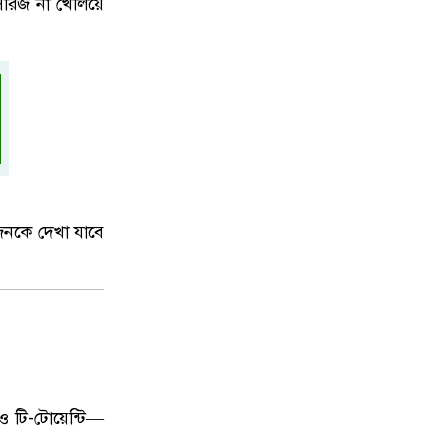
িরিজ না খেলিয়ে
জনকে দেখা যাবে
 ও টি-টোয়েন্টি—