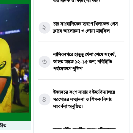
এর মাদক ও ফিটিং বাণিজ্য!
চার সাংবাদিকের স্মরণে খিলক্ষেত প্রেস
২
ক্লাবে আলোচনা ও দোয়া মাহফিল
নাসিরনগরে হাডুডু খেলা শেষে সংঘর্ষ,
৩
আহত অন্তত ১২–১৫ জন; পরিস্থিতি
পর্যবেক্ষণে পুলিশ
উজানচর কংশ নারায়ণ উচ্চবিদ্যালয়ে
৪
মরণোত্তর সম্মাননা ও শিক্ষক বিদায়
সংবর্ধনা অনুষ্ঠিত।
ৃহীত
নতুন কুঁড়ি স্পোর্টস: তরুণ প্রতিভাদের