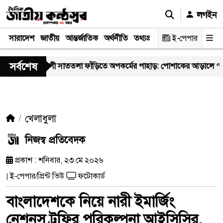
লগইন
সারাদেশ
জাতীয়
আন্তর্জাতিক
অর্থনীতি
তথ্যপ্রযুক্তি
স্বাস্থ্য
ই-পেপার
আইন-বিচা
সর্বশেষ
হাখালী সাততলা ফাঁড়িতে অপকর্মের পাহাড়: পোশাকের আড়ালে ‘অসীম-গং’-এর 
খেলাধুলা
নিজস্ব প্রতিবেদক
প্রকাশ : শনিবার, ২৩ মে ২০২৬
ই-পেপার/প্রিন্ট ভিউ
ফটোকার্ড
|
বাংলাদেশকে নিয়ে নারী ইমার্জিং
নেশনস ট্রফির পরিকল্পনা আইসিসির,