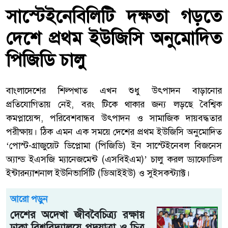
সাস্টেইনেবিলিটি দক্ষতা গড়তে
দেশে প্রথম ইউজিসি অনুমোদিত
পিজিডি চালু
বাংলাদেশের শিল্পখাত এখন শুধু উৎপাদন বাড়ানোর
প্রতিযোগিতায় নেই, বরং টিকে থাকার জন্য লড়ছে বৈশ্বিক
কমপ্লায়েন্স, পরিবেশবান্ধব উৎপাদন ও সামাজিক দায়বদ্ধতার
পরীক্ষায়। ঠিক এমন এক সময়ে দেশের প্রথম ইউজিসি অনুমোদিত
‘পোস্ট-গ্রাজুয়েট ডিপ্লোমা (পিজিডি) ইন সাস্টেইনেবল বিজনেস
অ্যান্ড ইএসজি ম্যানেজমেন্ট (এসবিইএম)’ চালু করল ড্যাফোডিল
ইন্টারন্যাশনাল ইউনিভার্সিটি (ডিআইইউ) ও সুইসকন্ট্যাক্ট।
আরো পড়ুন
দেশের অদেখা জীববৈচিত্র্য রক্ষায়
ঢাকা বিশ্ববিদ্যালয়ে পদযাত্রা ও চিত্র