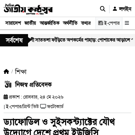
লগইন
সারাদেশ
জাতীয়
আন্তর্জাতিক
অর্থনীতি
তথ্যপ্রযুক্তি
স্বাস্থ্য
ই-পেপার
আইন-বিচা
সর্বশেষ
খালী সাততলা ফাঁড়িতে অপকর্মের পাহাড়: পোশাকের আড়ালে ‘অসীম-গং’-এর মাদ
শিক্ষা
নিজস্ব প্রতিবেদক
প্রকাশ : রোববার, ২৪ মে ২০২৬
ই-পেপার/প্রিন্ট ভিউ
ফটোকার্ড
|
ড্যাফোডিল ও সুইসকন্ট্যাক্টের যৌথ
উদ্যোগে দেশে প্রথম ইউজিসি