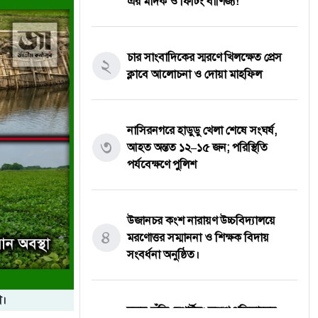
এর মাদক ও ফিটিং বাণিজ্য!
চার সাংবাদিকের স্মরণে খিলক্ষেত প্রেস
২
ক্লাবে আলোচনা ও দোয়া মাহফিল
নাসিরনগরে হাডুডু খেলা শেষে সংঘর্ষ,
৩
আহত অন্তত ১২–১৫ জন; পরিস্থিতি
পর্যবেক্ষণে পুলিশ
উজানচর কংশ নারায়ণ উচ্চবিদ্যালয়ে
৪
মরণোত্তর সম্মাননা ও শিক্ষক বিদায়
সংবর্ধনা অনুষ্ঠিত।
া।
নতুন কুঁড়ি স্পোর্টস: তরুণ প্রতিভাদের