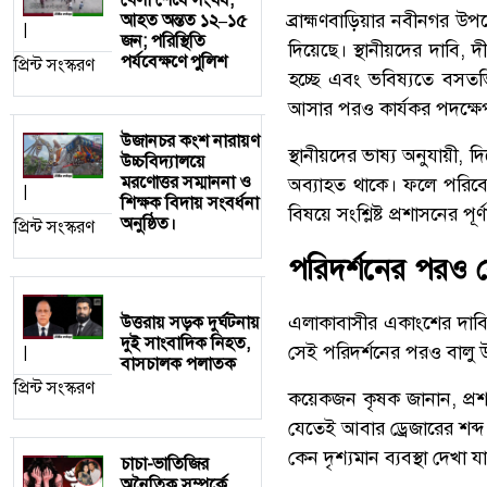
ব্রাহ্মণবাড়িয়ার নবীনগর উপ
আহত অন্তত ১২–১৫
|
জন; পরিস্থিতি
দিয়েছে। স্থানীয়দের দাবি, দী
পর্যবেক্ষণে পুলিশ
প্রিন্ট সংস্করণ
হচ্ছে এবং ভবিষ্যতে বসতভ
আসার পরও কার্যকর পদক্ষেপ
উজানচর কংশ নারায়ণ
স্থানীয়দের ভাষ্য অনুযায়ী, 
উচ্চবিদ্যালয়ে
মরণোত্তর সম্মাননা ও
অব্যাহত থাকে। ফলে পরিবে
|
শিক্ষক বিদায় সংবর্ধনা
বিষয়ে সংশ্লিষ্ট প্রশাসনের প
অনুষ্ঠিত।
প্রিন্ট সংস্করণ
পরিদর্শনের পরও ক
এলাকাবাসীর একাংশের দাবি, 
উত্তরায় সড়ক দুর্ঘটনায়
দুই সাংবাদিক নিহত,
সেই পরিদর্শনের পরও বালু 
|
বাসচালক পলাতক
প্রিন্ট সংস্করণ
কয়েকজন কৃষক জানান, প্রশা
যেতেই আবার ড্রেজারের শব্
কেন দৃশ্যমান ব্যবস্থা দেখা যা
চাচা-ভাতিজির
অনৈতিক সম্পর্কে