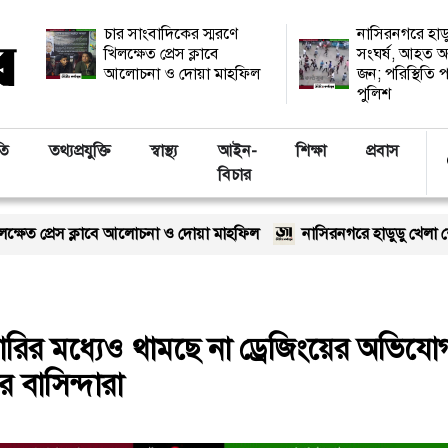
চার সাংবাদিকের স্মরণে
নাসিরনগরে হাড
খিলক্ষেত প্রেস ক্লাবে
সংঘর্ষ, আহত অ
আলোচনা ও দোয়া মাহফিল
জন; পরিস্থিতি প
পুলিশ
তি
তথ্যপ্রযুক্তি
স্বাস্থ্য
আইন-
শিক্ষা
প্রবাস
বিচার
াবে আলোচনা ও দোয়া মাহফিল
নাসিরনগরে হাডুডু খেলা শেষে সংঘর্ষ, আহত অ
রির মধ্যেও থামছে না ড্রেজিংয়ের অভিযো
 বাসিন্দারা