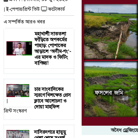
ই-পেপার/প্রিন্ট ভিউ
ফটোকার্ড
|
এ সম্পর্কিত আরও খবর
মহাখালী সাততলা
ফাঁড়িতে অপকর্মের
পাহাড়: পোশাকের
আড়ালে ‘অসীম-গং’-
এর মাদক ও ফিটিং
বাণিজ্য!
চার সাংবাদিকের
স্মরণে খিলক্ষেত প্রেস
ক্লাবে আলোচনা ও
|
দোয়া মাহফিল
প্রিন্ট সংস্করণ
অবৈধ ড্রেজিংয়
নাসিরনগরে হাডুডু
খেলা শেষে সংঘর্ষ,