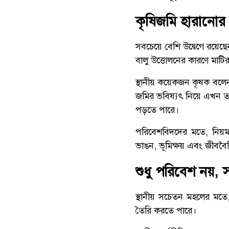
কৃষিজমি হারানোর শ
সবচেয়ে বেশি উদ্বেগে রয়ে
বালু উত্তোলনের কারণে মাটির স
স্থানীয় কয়েকজন কৃষক বলে
জমির ভবিষ্যৎ নিয়ে এখন তা
পড়তে পারে।
পরিবেশবিদদের মতে, নিয়মন
ভাঙন, ভূমিক্ষয় এবং জীববৈচ
শুধু পরিবেশ নয়,
স্থানীয় সচেতন মহলের মত
তৈরি করতে পারে।