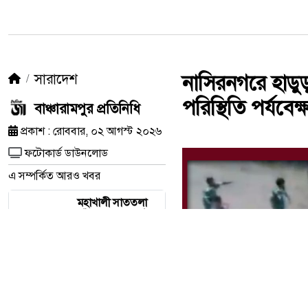
সারাদেশ
নাসিরনগরে হাডু
পরিস্থিতি পর্যবেক
বাঞ্চারামপুর প্রতিনিধি
প্রকাশ : রোববার, ০২ আগস্ট ২০২৬
ফটোকার্ড ডাউনলোড
এ সম্পর্কিত আরও খবর
মহাখালী সাততলা
ফাঁড়িতে অপকর্মের
পাহাড়: পোশাকের
আড়ালে ‘অসীম-গং’-
এর মাদক ও ফিটিং
বাণিজ্য!
চার সাংবাদিকের
স্মরণে খিলক্ষেত প্রেস