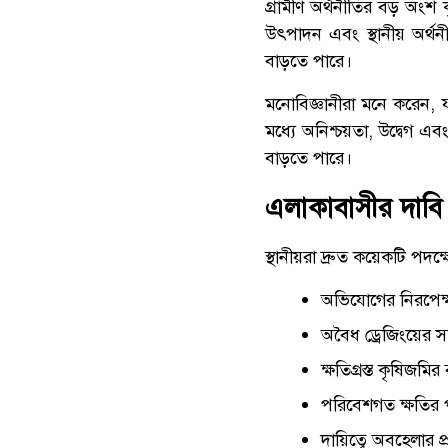
গ্রামীণ অর্থনীতির বড় অংশ ক
উৎপাদন এবং স্থানীয় অর্
বাড়তে পারে।
মনোবিজ্ঞানীরা মনে করেন,
মধ্যে অনিশ্চয়তা, উদ্বেগ এ
বাড়তে পারে।
এলাকাবাসীর দাবি
স্থানীয়রা দ্রুত কয়েকটি পদ
অভিযোগের নিরপেক্ষ
অবৈধ ড্রেজিংয়ের সত
ক্ষতিগ্রস্ত কৃষিজমির ব
পরিবেশগত ক্ষতির প
দায়িত্বে অবহেলার 