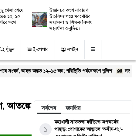
ুডু খেলা শেষে
উজানচর কংশ নারায়ণ
ন্তত ১২–১৫
উচ্চবিদ্যালয়ে মরণোত্তর
র্যবেক্ষণে
সম্মাননা ও শিক্ষক বিদায়
সংবর্ধনা অনুষ্ঠিত।
খুঁজুন
ই-পেপার
লগইন
ন্তত ১২–১৫ জন; পরিস্থিতি পর্যবেক্ষণে পুলিশ
নতুন কুঁড়ি স্পোর্টস: তর
গ, আতঙ্কে
সর্বশেষ
জনপ্রিয়
মহাখালী সাততলা ফাঁড়িতে অপকর্মের
১
পাহাড়: পোশাকের আড়ালে ‘অসীম-গং’-