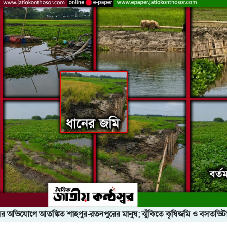
ের অভিযোগে আতঙ্কিত শাহপুর-রতনপুরের মানুষ; ঝুঁকিতে কৃষিজমি ও বসতভিট