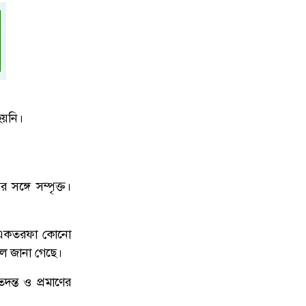
উত্তরায় সড়ক দুর্ঘটনায় দুই সাংবাদিক
৯
নিহত, বাসচালক পলাতক
দেশকে আরও সবুজ করে গড়ে তুলতে
১০
সবার প্রতি প্রধানমন্ত্রীর আহ্বান
 হয়নি।
সঙ্গে সম্পৃক্ত।
য়ে একতরফা কোনো
বলে জানা গেছে।
ন্ত ও প্রমাণের