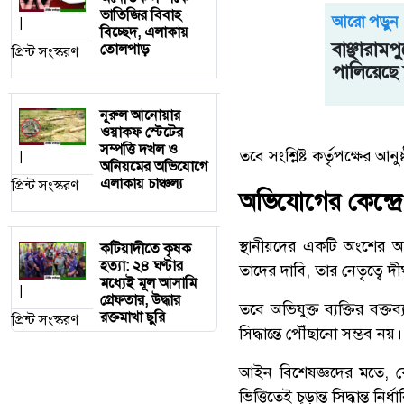
ভাতিজির বিবাহ
আরো পড়ুন
|
বিচ্ছেদ, এলাকায়
বাঞ্ছারামপ
তোলপাড়
প্রিন্ট সংস্করণ
পালিয়েছে
নূরুল আনোয়ার
ওয়াকফ স্টেটের
সম্পত্তি দখল ও
তবে সংশ্লিষ্ট কর্তৃপক্ষের আ
|
অনিয়মের অভিযোগে
এলাকায় চাঞ্চল্য
প্রিন্ট সংস্করণ
অভিযোগের কেন্দ্রে 
স্থানীয়দের একটি অংশের অভি
কটিয়াদীতে কৃষক
হত্যা: ২৪ ঘণ্টার
তাদের দাবি, তার নেতৃত্বে দ
মধ্যেই মূল আসামি
|
গ্রেফতার, উদ্ধার
তবে অভিযুক্ত ব্যক্তির ব
রক্তমাখা ছুরি
প্রিন্ট সংস্করণ
সিদ্ধান্তে পৌঁছানো সম্ভব নয়
আইন বিশেষজ্ঞদের মতে, কো
ভিত্তিতেই চূড়ান্ত সিদ্ধান্ত নির্