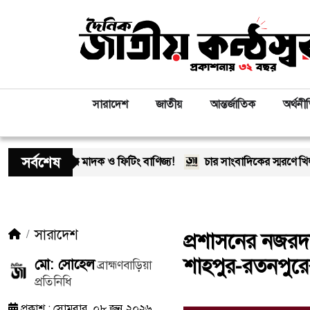
সারাদেশ
জাতীয়
আন্তর্জাতিক
অর্থনী
সর্বশেষ
মাদক ও ফিটিং বাণিজ্য!
চার সাংবাদিকের স্মরণে খিলক্ষেত প্রেস ক্ল
সারাদেশ
প্রশাসনের নজরদা
শাহপুর-রতনপুরের
মো: সোহেল
ব্রাহ্মণবাড়িয়া
প্রতিনিধি
প্রকাশ : সোমবার, ০৮ জুন ২০২৬