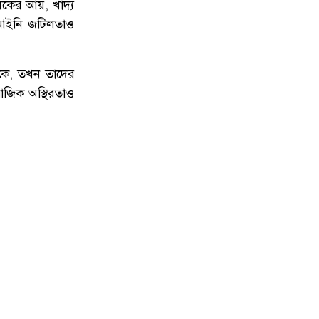
ৃষকের আয়, খাদ্য
 আইনি জটিলতাও
াকে, তখন তাদের
মাজিক অস্থিরতাও