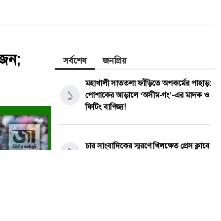
 জন;
সর্বশেষ
জনপ্রিয়
মহাখালী সাততলা ফাঁড়িতে অপকর্মের পাহাড়:
১
পোশাকের আড়ালে ‘অসীম-গং’-এর মাদক ও
ফিটিং বাণিজ্য!
চার সাংবাদিকের স্মরণে খিলক্ষেত প্রেস ক্লাবে
২
আলোচনা ও দোয়া মাহফিল
নাসিরনগরে হাডুডু খেলা শেষে সংঘর্ষ, আহত
৩
অন্তত ১২–১৫ জন; পরিস্থিতি পর্যবেক্ষণে
পুলিশ