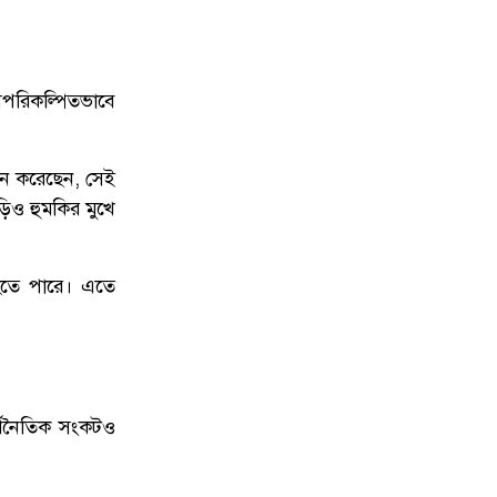
অপরিকল্পিতভাবে
দন করেছেন, সেই
িও হুমকির মুখে
 হতে পারে। এতে
র্থনৈতিক সংকটও