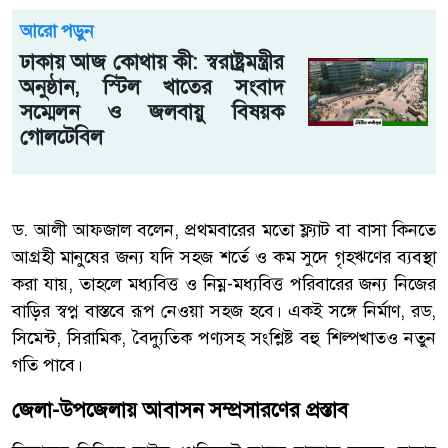
আরো পড়ুন
ঢাকায় আজ কোথায় কী: স্বরাষ্ট্রমন্ত্রীর
অনুষ্ঠান, স্টিল খাতের সংবাদ
সম্মেলন ও জলবায়ু বিষয়ক
গোলটেবিল
ড. আলী আফজাল বলেন, প্রথমবারের মতো ফ্ল্যাট বা বাসা কিনতে
আগ্রহী মানুষের জন্য যদি সহজ শর্তে ও কম সুদে গৃহঋণের ব্যবস্থা
করা যায়, তাহলে মধ্যবিত্ত ও নিম্ন-মধ্যবিত্ত পরিবারের জন্য নিজের
বাড়ির স্বপ্ন বাস্তবে রূপ নেওয়া সহজ হবে। একই সঙ্গে নির্মাণ, রড,
সিমেন্ট, সিরামিক, বৈদ্যুতিক পণ্যসহ সংশ্লিষ্ট বহু শিল্পখাতও নতুন
গতি পাবে।
জেলা-উপজেলায় আবাসন সম্প্রসারণের প্রস্তাব