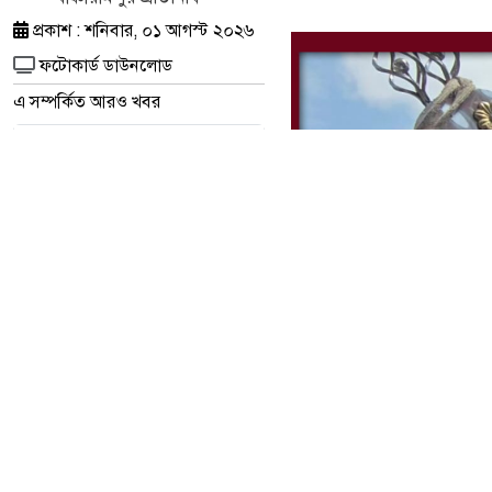
প্রকাশ : শনিবার, ০১ আগস্ট ২০২৬
ফটোকার্ড ডাউনলোড
এ সম্পর্কিত আরও খবর
চার সাংবাদিকের
স্মরণে খিলক্ষেত প্রেস
ক্লাবে আলোচনা ও
দোয়া মাহফিল
নাসিরনগরে হাডুডু
খেলা শেষে সংঘর্ষ,
আহত অন্তত ১২–১৫
জন; পরিস্থিতি
পর্যবেক্ষণে পুলিশ
উজানচর কংশ
নারায়ণ
উচ্চবিদ্যালয়ে
মরণোত্তর সম্মাননা
ও শিক্ষক বিদায়
সংবর্ধনা অনুষ্ঠিত।