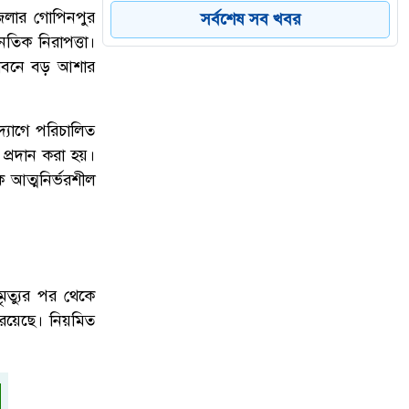
৫
কড়া জবাবে চাঞ্চল্য
পজেলার গোপিনপুর
সর্বশেষ সব খবর
ৈতিক নিরাপত্তা।
জীবনে বড় আশার
শারীরিক অসুস্থতায় রাষ্ট্রপতি মো.
৬
সাহাবুদ্দিনের পদত্যাগ, ভারপ্রাপ্ত দায়িত্বে
স্পিকার হাফিজ উদ্দিন আহমদ
্যোগে পরিচালিত
প্রদান করা হয়।
 আত্মনির্ভরশীল
ডেঙ্গু প্রতিরোধে প্রশাসকদের উদ্যোগে
৭
নতুন গতি, সবাইকে সম্পৃক্ত হওয়ার আহ্বান
প্রতিমন্ত্রী মীর শাহে আলমের
ৃত্যুর পর থেকে
উত্তরায় সড়ক দুর্ঘটনায় দুই সাংবাদিক
ন রয়েছে। নিয়মিত
৮
নিহত, বাসচালক পলাতক