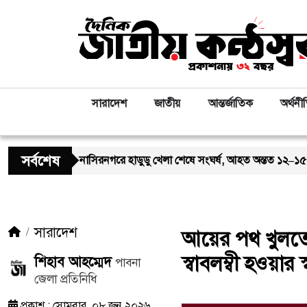
সারাদেশ
জাতীয়
আন্তর্জাতিক
অর্থনী
সর্বশেষ
নাসিরনগরে হাডুডু খেলা শেষে সংঘর্ষ, আহত অন্তত ১২–১৫ জন; পরিস্থিতি পর্যব
সারাদেশ
আয়ের পথ খুলতে 
স্বাবলম্বী হওয়ার 
শিহাব আহম্মেদ
পাবনা
জেলা প্রতিনিধি
প্রকাশ : সোমবার, ০৮ জুন ২০২৬