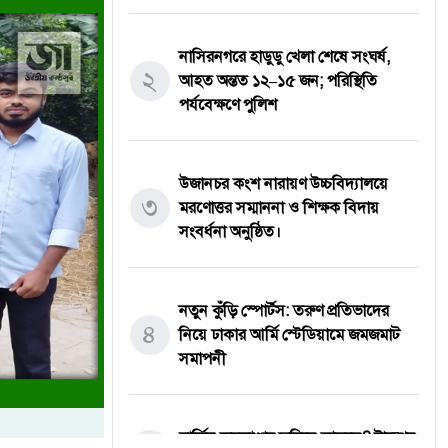
নাসিরনগরে হাডুডু খেলা শেষে সংঘর্ষ,
২
আহত অন্তত ১২–১৫ জন; পরিস্থিতি
পর্যবেক্ষণে পুলিশ
উজানচর কংশ নারায়ণ উচ্চবিদ্যালয়ে
৩
মরণোত্তর সম্মাননা ও শিক্ষক বিদায়
সংবর্ধনা অনুষ্ঠিত।
নতুন কুঁড়ি স্পোর্টস: তরুণ প্রতিভাদের
৪
নিয়ে ঢাকার আর্মি স্টেডিয়ামে জমজমাট
সমাপনী
মার্কিন অস্ত্রভাণ্ডার ফুরিয়ে আসছে? ট্রাম্পের