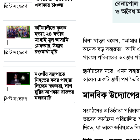
বেনাপোল স
এলাকায় চাঞ্চল্য
প্রিন্ট সংস্করণ
ও অবৈধ 
কটিয়াদীতে কৃষক
হত্যা: ২৪ ঘণ্টার
মধ্যেই মূল আসামি
বিনা খাতুন বলেন, “আমার
|
গ্রেফতার, উদ্ধার
অনেক বড় সহায়তা। আমি এগ
রক্তমাখা ছুরি
প্রিন্ট সংস্করণ
পারলে পরিবারের অবস্থার প
স্থানীয়দের মতে, এমন সহায়
নওগাঁয় বজ্রপাতে
আয়ের একটি স্থায়ী পথ তৈরি
নিহতের কবর পাহারা
দিচ্ছেন স্বজনরা, লাশ
|
চুরির আশঙ্কায় রাতভর
মানবিক উদ্যোগের
নজরদারি
প্রিন্ট সংস্করণ
সংগঠনের প্রতিষ্ঠাতা পরিচ
তাদের কার্যক্রম পরিচালিত
দিতে, যা তাকে ভবিষ্যতে নি