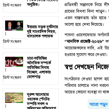
প্রতিবন্ধী সন্তানকে নিয়ে
অনুষ্ঠিত।
প্রিন্ট সংস্করণ
গ্রামের বিধবা বিনা খাতুন
এমন বাস্তবতায় তাঁর হাত
আলো হয়ে দেখা দিয়েছে।
উত্তরায় সড়ক দুর্ঘটনায়
দুই সাংবাদিক নিহত,
|
পাবনা ওয়েলফেয়ার অর্গানা
বাসচালক পলাতক
“মানবিক প্রজেক্ট-২০২৬”
কর
প্রিন্ট সংস্করণ
আয়োজকদের দাবি, এই উদ্যোগ
হওয়ার সুযোগ করে দেওয়া।
চাচা-ভাতিজির
অনৈতিক সম্পর্কে
স্বপ্ন দেখছেন নিজ
ভাতিজির বিবাহ
|
বিচ্ছেদ, এলাকায়
তোলপাড়
প্রিন্ট সংস্করণ
সংগঠনের দেওয়া ছাগল হাতে
পরিবার চালাতে নানা ধরনের
আয়ের কোনো ব্যবস্থা না থা
নূরুল আনোয়ার
ওয়াকফ স্টেটের
সম্পত্তি দখল ও
আরো পড়ুন
|
অনিয়মের অভিযোগে