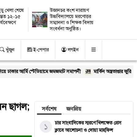
ুডু খেলা শেষে
উজানচর কংশ নারায়ণ
ন্তত ১২–১৫
উচ্চবিদ্যালয়ে মরণোত্তর
র্যবেক্ষণে
সম্মাননা ও শিক্ষক বিদায়
সংবর্ধনা অনুষ্ঠিত।
খুঁজুন
ই-পেপার
লগইন
 স্টেডিয়ামে জমজমাট সমাপনী
মার্কিন অস্ত্রভাণ্ডার ফুরিয়ে আসছে? ট্রাম্পের
েন ছাগল;
সর্বশেষ
জনপ্রিয়
চার সাংবাদিকের স্মরণে খিলক্ষেত প্রেস
১
ক্লাবে আলোচনা ও দোয়া মাহফিল