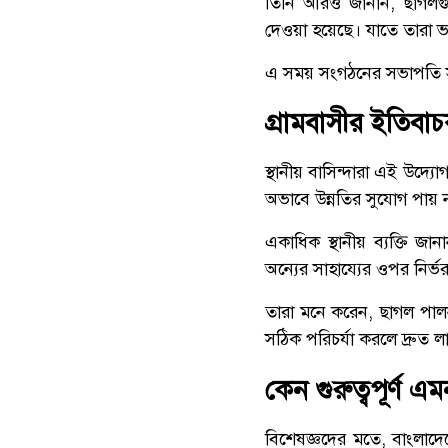
তিনি আরও জানান, ছাগলগু
দেওয়া হয়েছে। যাতে তারা ভ
এ সময় সংগঠনের সভাপতি সজ
গ্রামবাসীর ইতিবাচক
স্থানীয় বাসিন্দারা এই উদ্
অভাবে উন্নতির সুযোগ পায় ন
একাধিক স্থানীয় ব্যক্তি জা
অন্যের সাহায্যের ওপর নির্
তারা মনে করেন, ছাগল পাল
সঠিক পরিচর্যা করলে দ্রুত 
কেন গুরুত্বপূর্ণ 
বিশেষজ্ঞদের মতে, বাংলাদে