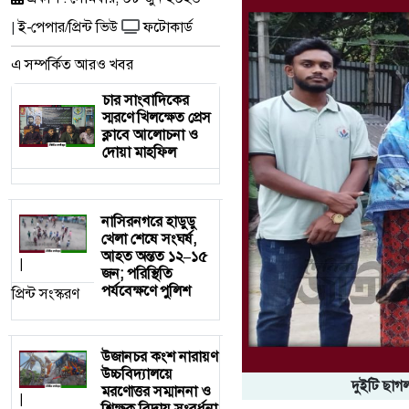
ই-পেপার/প্রিন্ট ভিউ
ফটোকার্ড
|
এ সম্পর্কিত আরও খবর
চার সাংবাদিকের
স্মরণে খিলক্ষেত প্রেস
ক্লাবে আলোচনা ও
দোয়া মাহফিল
নাসিরনগরে হাডুডু
খেলা শেষে সংঘর্ষ,
আহত অন্তত ১২–১৫
|
জন; পরিস্থিতি
পর্যবেক্ষণে পুলিশ
প্রিন্ট সংস্করণ
উজানচর কংশ নারায়ণ
উচ্চবিদ্যালয়ে
দুইটি ছাগল
মরণোত্তর সম্মাননা ও
|
শিক্ষক বিদায় সংবর্ধনা