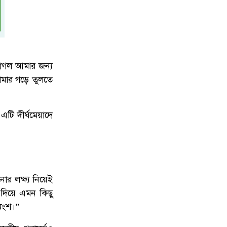
দেশকে আরও সবুজ করে গড়ে তুলতে
৯
সবার প্রতি প্রধানমন্ত্রীর আহ্বান
টানা বৃষ্টিতে ফের ডুবছে চট্টগ্রাম: দুর্ভোগে
১০
কর্মজীবী মানুষ, বাড়ল রিকশা ভাড়া
ছাগল আমার জন্য
ামার গড়ে তুলতে
টি দীর্ঘমেয়াদে
োর লক্ষ্য নিয়েই
 দিয়ে এমন কিছু
 অংশ।”