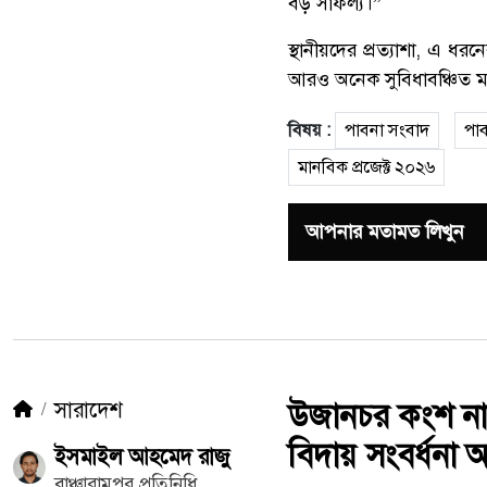
বড় সাফল্য।”
স্থানীয়দের প্রত্যাশা, এ ধর
আরও অনেক সুবিধাবঞ্চিত ম
বিষয় :
পাবনা সংবাদ
পা
মানবিক প্রজেক্ট ২০২৬
আপনার মতামত লিখুন
সারাদেশ
উজানচর কংশ নারা
বিদায় সংবর্ধনা অন
ইসমাইল আহমেদ রাজু
বাঞ্চারামপুর প্রতিনিধি