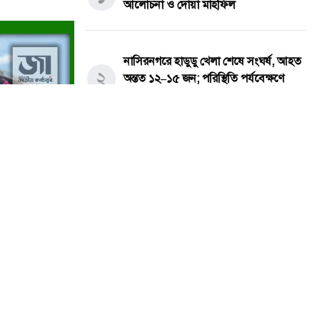
আলোচনা ও দোয়া মাহফিল
নাসিরনগরে হাডুডু খেলা শেষে সংঘর্ষ, আহত
২
অন্তত ১২–১৫ জন; পরিস্থিতি পর্যবেক্ষণে
পুলিশ
উজানচর কংশ নারায়ণ উচ্চবিদ্যালয়ে
৩
মরণোত্তর সম্মাননা ও শিক্ষক বিদায় সংবর্ধনা
অনুষ্ঠিত।
নতুন কুঁড়ি স্পোর্টস: তরুণ প্রতিভাদের নিয়ে
৪
ঢাকার আর্মি স্টেডিয়ামে জমজমাট সমাপনী
মার্কিন অস্ত্রভাণ্ডার ফুরিয়ে আসছে? ট্রাম্পের