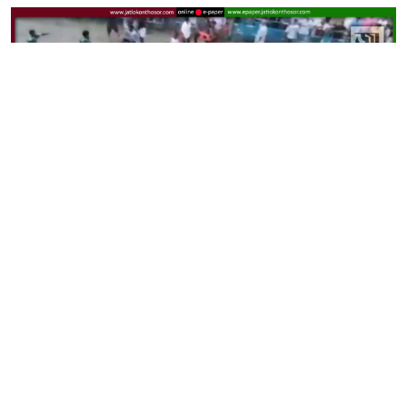
নাসিরনগরের সালাম বাজার মাঠে হাডুডু খেলা শেষে দুই পক্ষের সংঘর্ষের
পর ঘটনাস্থলে উত্তেজনাপূর্ণ পরিস্থিতি।
ব্রাহ্মণবাড়িয়ার নাসিরনগর উপজেলার একটি হাডুডু (কাবাডি)
প্রতিযোগিতা শেষ হওয়ার পর দুই দলের সমর্থকদের মধ্যে সংঘর্ষের
ঘটনা ঘটেছে। এ ঘটনায় খেলা পরিচালনা কমিটির সদস্য
উসমানসহ অন্তত ১২ থেকে ১৫ জন আহত হয়েছেন। আহতদের
স্থানীয়ভাবে প্রাথমিক চিকিৎসা দেওয়া হয়েছে। ঘটনার পর এলাকায়