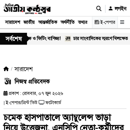
লগইন
সারাদেশ
জাতীয়
আন্তর্জাতিক
অর্থনীতি
তথ্যপ্রযুক্তি
স্বাস্থ্য
ই-পেপার
আইন-বিচা
সর্বশেষ
র মাদক ও ফিটিং বাণিজ্য!
চার সাংবাদিকের স্মরণে খিলক্ষেত প্রেস ক্
সারাদেশ
নিজস্ব প্রতিবেদক
প্রকাশ : রোববার, ০৭ জুন ২০২৬
ই-পেপার/প্রিন্ট ভিউ
ফটোকার্ড
|
চমেক হাসপাতালে অ্যাম্বুলেন্স ভাড়া
নিয়ে উত্তেজনা, এনসিপি নেতা-কর্মীদের