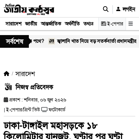
লগইন
সারাদেশ
জাতীয়
আন্তর্জাতিক
অর্থনীতি
তথ্যপ্রযুক্তি
স্বাস্থ্য
ই-পেপার
আইন-বিচা
সর্বশেষ
 আবার কঠিন পথে?
জ্বালানি খাত নিয়ে বড় সতর্কবার্তা প্রধানমন্ত্রীর, নিয়োগ হবে
সারাদেশ
নিজস্ব প্রতিবেদক
প্রকাশ : শনিবার, ০৬ জুন ২০২৬
ই-পেপার/প্রিন্ট ভিউ
ফটোকার্ড
|
ঢাকা-টাঙ্গাইল মহাসড়কে ১৮
কিলোমিটার যানজট, ঘণ্টার পর ঘণ্টা