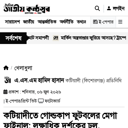
লগইন
সারাদেশ
জাতীয়
আন্তর্জাতিক
অর্থনীতি
তথ্যপ্রযুক্তি
স্বাস্থ্য
ই-পেপার
আইন-বিচা
সর্বশেষ
েডিয়ামে জমজমাট সমাপনী
মার্কিন অস্ত্রভাণ্ডার ফুরিয়ে আসছে? ট্রাম্পের কড়া 
খেলাধুলা
​এ.এস.এম হামিদ হাসান
কটিয়াদী (কিশোরগঞ্জ) প্রতিনিধি
প্রকাশ : শনিবার, ০৬ জুন ২০২৬
ই-পেপার/প্রিন্ট ভিউ
ফটোকার্ড
|
কটিয়াদীতে গোল্ডকাপ ফুটবলের মেগা
ফাইনাল: লক্ষাধিক দর্শকের ঢল,