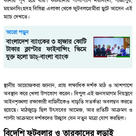
কানায় পূর্ণ হয়ে যায়। কটিয়াদীর পাশাপাশি নরসিংদী, গাজীপুর,
ময়মনসিংহসহ বিভিন্ন এলাকা থেকে ফুটবলপ্রেমীরা ছুটে আসেন এই
ম্যাচ দেখতে।
আরো পড়ুন
বাংলাদেশ ব্যাংকের ৩ হাজার কোটি
টাকার ক্লাস্টার ফাইনান্সিং স্কিমে
যুক্ত হলো ডাচ্-বাংলা ব্যাংক
স্থানীয় আয়োজকরা জানান, প্রায় লক্ষাধিক দর্শক মাঠ ও আশপাশে
অবস্থান করে খেলা উপভোগ করেন। বিপুল এই জনসমাগম নিয়ন্ত্রণে
আইনশৃঙ্খলা রক্ষাকারী বাহিনীকেও বাড়তি সতর্কতা অবলম্বন করতে
হয়েছে। মাঠজুড়ে ছিল উৎসবের আমেজ, আর প্রতিটি আক্রমণ ও
পাল্টা আক্রমণে দর্শকদের উচ্ছ্বাস যেন নতুন মাত্রা যোগ করছিল।
বিদেশি ফুটবলার ও তারকাদের লড়াই