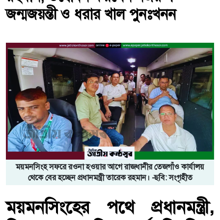
জন্মজয়ন্তী ও ধরার খাল পুনঃখনন
ময়মনসিংহ সফরে রওনা হওয়ার আগে রাজধানীর তেজগাঁও কার্যালয়
থেকে বের হচ্ছেন প্রধানমন্ত্রী তারেক রহমান। -ছবি: সংগৃহীত
ময়মনসিংহের পথে প্রধানমন্ত্রী,