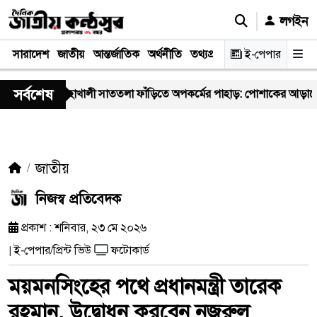
লগইন
সারাদেশ
জাতীয়
আন্তর্জাতিক
অর্থনীতি
তথ্যপ্রযুক্তি
স্বাস্থ্য
ই-পেপার
আইন-বিচা
সর্বশেষ
মহাখালী সাততলা ফাঁড়িতে অপকর্মের পাহাড়: পোশাকের আড়ালে ‘অসীম-গং’
জাতীয়
নিজস্ব প্রতিবেদক
প্রকাশ : শনিবার, ২৩ মে ২০২৬
ই-পেপার/প্রিন্ট ভিউ
ফটোকার্ড
|
ময়মনসিংহের পথে প্রধানমন্ত্রী তারেক
রহমান, উদ্বোধন করবেন নজরুল