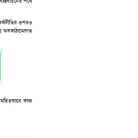
বাস্তবায়নের পথে
ং অর্থনীতির ওপরও
িন্ন অবকাঠামোগত
 সমন্বিতভাবে কাজ