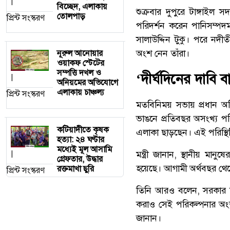
|
বিচ্ছেদ, এলাকায়
শুক্রবার দুপুরে টাঙ্গা
তোলপাড়
প্রিন্ট সংস্করণ
পরিদর্শন করেন পানিসম্পদমন্ত
সালাউদ্দিন টুকু। পরে নদীতী
অংশ নেন তাঁরা।
নূরুল আনোয়ার
ওয়াকফ স্টেটের
সম্পত্তি দখল ও
‘দীর্ঘদিনের দাবি ব
|
অনিয়মের অভিযোগে
এলাকায় চাঞ্চল্য
প্রিন্ট সংস্করণ
মতবিনিময় সভায় প্রধান অতিথ
ভাঙনে প্রতিবছর অসংখ্য পরিব
কটিয়াদীতে কৃষক
এলাকা ছাড়ছেন। এই পরিস্থিতি
হত্যা: ২৪ ঘণ্টার
মধ্যেই মূল আসামি
মন্ত্রী জানান, স্থানীয় মানুষ
|
গ্রেফতার, উদ্ধার
হয়েছে। আগামী অর্থবছর থেক
রক্তমাখা ছুরি
প্রিন্ট সংস্করণ
তিনি আরও বলেন, সরকার নির্
করাও সেই পরিকল্পনার অংশ
জানান।