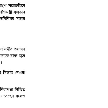
 অংশ সরেজমিনে
উত্তরায় সড়ক দুর্ঘটনায় দুই সাংবাদিক
৯
তিমন্ত্রী সুলতান
নিহত, বাসচালক পলাতক
গে মতবিনিময় সভায়
দেশকে আরও সবুজ করে গড়ে তুলতে
১০
সবার প্রতি প্রধানমন্ত্রীর আহ্বান
মুনা নদীর ভয়াবহ
 অনেকে বাধ্য হয়ে
ে।
 সিদ্ধান্ত নেওয়া
রাপত্তা নিশ্চিত
নে এসেছেন বলেও