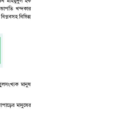
িব মাহমুদুল হক
ভাপতি খন্দকার
প্লবসহ বিভিন্ন
পুলসংখ্যক মানুষ
াপাড়ের মানুষের