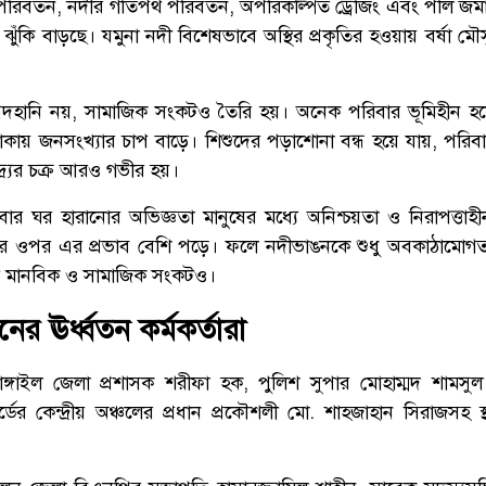
পরিবর্তন, নদীর গতিপথ পরিবর্তন, অপরিকল্পিত ড্রেজিং এবং পলি জম
ঝুঁকি বাড়ছে। যমুনা নদী বিশেষভাবে অস্থির প্রকৃতির হওয়ায় বর্ষা 
্পদহানি নয়, সামাজিক সংকটও তৈরি হয়। অনেক পরিবার ভূমিহীন হ
াকায় জনসংখ্যার চাপ বাড়ে। শিশুদের পড়াশোনা বন্ধ হয়ে যায়, পরিব
্র্যের চক্র আরও গভীর হয়।
বার ঘর হারানোর অভিজ্ঞতা মানুষের মধ্যে অনিশ্চয়তা ও নিরাপত্তাহ
ের ওপর এর প্রভাব বেশি পড়ে। ফলে নদীভাঙনকে শুধু অবকাঠামোগত
ি মানবিক ও সামাজিক সংকটও।
ের ঊর্ধ্বতন কর্মকর্তারা
ঙ্গাইল জেলা প্রশাসক শরীফা হক, পুলিশ সুপার মোহাম্মদ শামস
ডের কেন্দ্রীয় অঞ্চলের প্রধান প্রকৌশলী মো. শাহজাহান সিরাজসহ স্