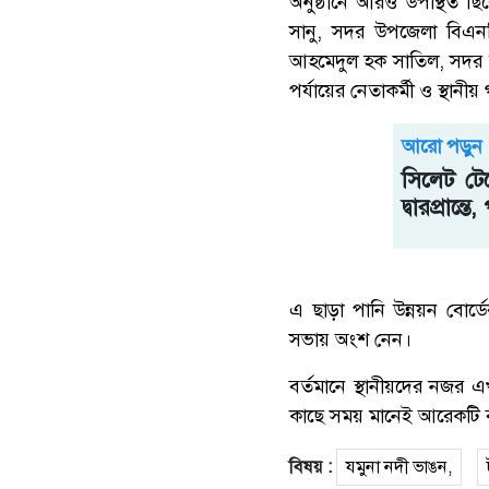
অনুষ্ঠানে আরও উপস্থিত ছ
সানু, সদর উপজেলা বিএন
আহমেদুল হক সাতিল, সদর উপ
পর্যায়ের নেতাকর্মী ও স্থানীয় গ
আরো পড়ুন
সিলেট টে
দ্বারপ্রান্
এ ছাড়া পানি উন্নয়ন বোর্ড
সভায় অংশ নেন।
বর্তমানে স্থানীয়দের নজর
কাছে সময় মানেই আরেকটি ব
বিষয় :
যমুনা নদী ভাঙন,