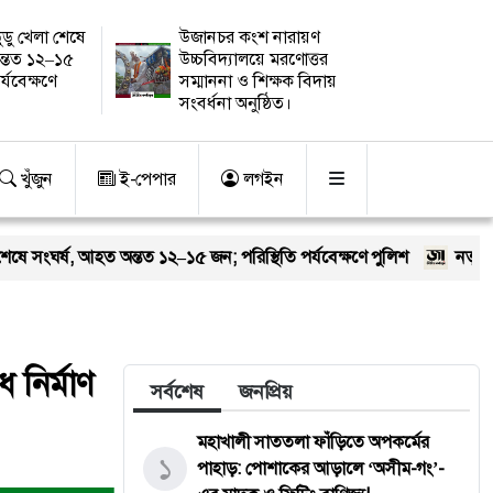
ুডু খেলা শেষে
উজানচর কংশ নারায়ণ
ন্তত ১২–১৫
উচ্চবিদ্যালয়ে মরণোত্তর
র্যবেক্ষণে
সম্মাননা ও শিক্ষক বিদায়
সংবর্ধনা অনুষ্ঠিত।
খুঁজুন
ই-পেপার
লগইন
ন্তত ১২–১৫ জন; পরিস্থিতি পর্যবেক্ষণে পুলিশ
নতুন কুঁড়ি স্পোর্টস: ত
 নির্মাণ
সর্বশেষ
জনপ্রিয়
মহাখালী সাততলা ফাঁড়িতে অপকর্মের
১
পাহাড়: পোশাকের আড়ালে ‘অসীম-গং’-