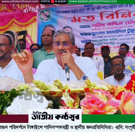
ঙন পরিদর্শনে টাঙ্গাইলে পানিসম্পদমন্ত্রী ও স্থানীয় জনপ্রতিনিধিরা। -ছবি: সংগৃ