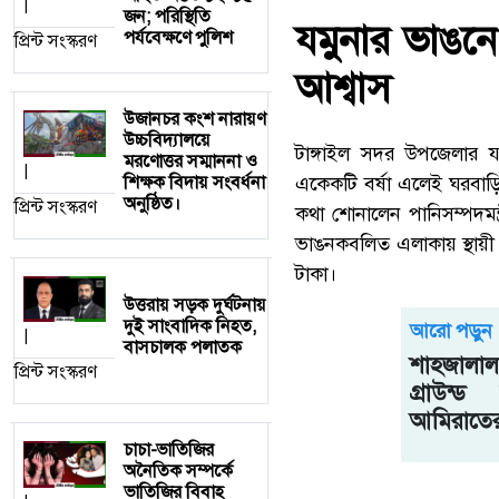
|
জন; পরিস্থিতি
যমুনার ভাঙনে
পর্যবেক্ষণে পুলিশ
প্রিন্ট সংস্করণ
আশ্বাস
উজানচর কংশ নারায়ণ
উচ্চবিদ্যালয়ে
টাঙ্গাইল সদর উপজেলার য
মরণোত্তর সম্মাননা ও
|
একেকটি বর্ষা এলেই ঘরবাড়ি
শিক্ষক বিদায় সংবর্ধনা
অনুষ্ঠিত।
প্রিন্ট সংস্করণ
কথা শোনালেন পানিসম্পদমন্ত
ভাঙনকবলিত এলাকায় স্থায়ী ব
টাকা।
উত্তরায় সড়ক দুর্ঘটনায়
দুই সাংবাদিক নিহত,
আরো পড়ুন
|
বাসচালক পলাতক
শাহজালাল 
প্রিন্ট সংস্করণ
গ্রাউন্ড
আমিরাতের
চাচা-ভাতিজির
অনৈতিক সম্পর্কে
ভাতিজির বিবাহ