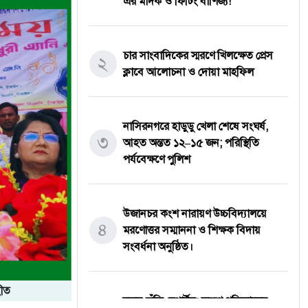
এর মাদক ও ফিটিং বাণিজ্য!
চার সাংবাদিকের স্মরণে খিলক্ষেত প্রেস
২
ক্লাবে আলোচনা ও দোয়া মাহফিল
নাসিরনগরে হাডুডু খেলা শেষে সংঘর্ষ,
৩
আহত অন্তত ১২–১৫ জন; পরিস্থিতি
পর্যবেক্ষণে পুলিশ
উজানচর কংশ নারায়ণ উচ্চবিদ্যালয়ে
৪
মরণোত্তর সম্মাননা ও শিক্ষক বিদায়
সংবর্ধনা অনুষ্ঠিত।
হীত
নতুন কুঁড়ি স্পোর্টস: তরুণ প্রতিভাদের