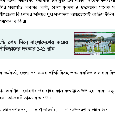
িলেন জেলা বিএনপির সভাপতি হাসানুজ্জামিল শাহীন, সাবেক সদস্যসচ
পির সভাপতি আজগর আলী, জেলা যুবদল ও ছাত্রদলের সাবেক স
জেলা বিএনপির সিনিয়র যুগ্ম সম্পাদক অ্যাডভোকেট আজিম উদ্দিন বি
ণ্যমান্য ব্যক্তিরা।
স্টে শেষ দিনে বাংলাদেশের জয়ের
তে, পাকিস্তানের দরকার ১২১ রান
ের কর্মকর্তা, জেলা প্রশাসনের প্রতিনিধিসহ ভাঙনকবলিত এলাকার বি
 এখন একটাই—ঘোষণার পর বাস্তব কাজ কত দ্রুত শুরু হয়। কারণ যমুন
র্ষা, আরেকটি ভাঙনের আশঙ্কা।
টাঙ্গাইল নদীভাঙন,
স্থায়ী বেড়িবাঁধ,
পানিসম্পদমন্ত্রী, টাঙ্গাইল খবর