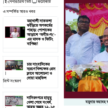
ই-পেপার/প্রিন্ট ভিউ
ফটোকার্ড
|
এ সম্পর্কিত আরও খবর
মহাখালী সাততলা
ফাঁড়িতে অপকর্মের
পাহাড়: পোশাকের
আড়ালে ‘অসীম-গং’-
এর মাদক ও ফিটিং
বাণিজ্য!
চার সাংবাদিকের
স্মরণে খিলক্ষেত প্রেস
ক্লাবে আলোচনা ও
|
দোয়া মাহফিল
প্রিন্ট সংস্করণ
নাসিরনগরে হাডুডু
যমুনার ভয়াবহ ভা
খেলা শেষে সংঘর্ষ,
আহত অন্তত ১২–১৫