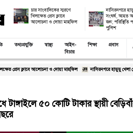
চার সাংবাদিকের স্মরণে
নাসিরনগরে হাড
খিলক্ষেত প্রেস ক্লাবে
সংঘর্ষ, আহত অ
আলোচনা ও দোয়া মাহফিল
জন; পরিস্থিতি প
পুলিশ
তি
তথ্যপ্রযুক্তি
স্বাস্থ্য
আইন-
শিক্ষা
প্রবাস
বিচার
াবে আলোচনা ও দোয়া মাহফিল
নাসিরনগরে হাডুডু খেলা শেষে সংঘর্ষ, আহত অ
 টাঙ্গাইলে ৫০ কোটি টাকার স্থায়ী বেড়িবাঁধ
বছরে