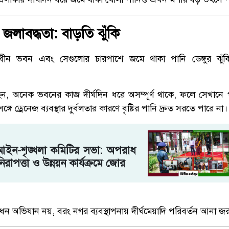
 জলাবদ্ধতা: বাড়তি ঝুঁকি
মাণাধীন ভবন এবং সেগুলোর চারপাশে জমে থাকা পানি ডেঙ্গুর ঝুঁক
ন, অনেক ভবনের কাজ দীর্ঘদিন ধরে অসম্পূর্ণ থাকে, ফলে সেখানে
গে ড্রেনেজ ব্যবস্থার দুর্বলতার কারণে বৃষ্টির পানি দ্রুত সরতে পারে না।
আইন-শৃঙ্খলা কমিটির সভা: অপরাধ
রাপত্তা ও উন্নয়ন কার্যক্রমে জোর
িধন অভিযান নয়, বরং নগর ব্যবস্থাপনায় দীর্ঘমেয়াদি পরিবর্তন আনা জর