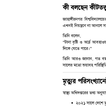
কী বলছেন কীটতত্ত্
জাহাঙ্গীরনগর বিশ্ববিদ্যালয়
এখনই নিয়ন্ত্রণে না আনলে স
তিনি বলেন,
“টানা বৃষ্টি ও আর্দ্র আবহা
দিকে যেতে পারে।”
তিনি আরও জানান, গত বছর
সালের মতো ভয়াবহ পরিস্থিত
মৃত্যুর পরিসংখ্যান
স্বাস্থ্য অধিদপ্তরের তথ্য অন
২০২১ সালে দেশে ম