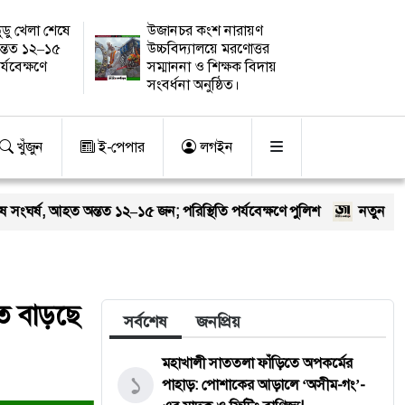
ুডু খেলা শেষে
উজানচর কংশ নারায়ণ
ন্তত ১২–১৫
উচ্চবিদ্যালয়ে মরণোত্তর
র্যবেক্ষণে
সম্মাননা ও শিক্ষক বিদায়
সংবর্ধনা অনুষ্ঠিত।
খুঁজুন
ই-পেপার
লগইন
তত ১২–১৫ জন; পরিস্থিতি পর্যবেক্ষণে পুলিশ
নতুন কুঁড়ি স্পোর্টস: তরুণ
তে বাড়ছে
সর্বশেষ
জনপ্রিয়
মহাখালী সাততলা ফাঁড়িতে অপকর্মের
১
পাহাড়: পোশাকের আড়ালে ‘অসীম-গং’-