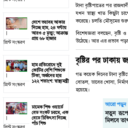
টানা বৃষ্টিপাতের পর রাজধান
যখন স্বাস্থ্য খাত কিছুটা চ
করেছে। চলতি মৌসুমের শুরুত
দেশে ভয়াবহ আকার
নিচ্ছে হাম, ২৪ ঘণ্টায়
বিশেষজ্ঞরা বলছেন, বৃষ্টি
আরও ৫ মৃত্যু; আক্রান্ত
|
প্রায় ৬৮ হাজার
উঠেছে। আর এর প্রভাব পড়ত
প্রিন্ট সংস্করণ
বৃষ্টির পর ঢাকায়
হাম প্রতিরোধে দুই
কোটির বেশি শিশুকে
গত কয়েক দিনের টানা বৃষ্
টিকা, অর্জনের হার
|
১২২ শতাংশ: স্বাস্থ্যমন্ত্রী
বোতল, ডাবের খোসা, নির্ম
প্রিন্ট সংস্করণ
হয়েছে।
আরো পড়ুন
ঢামেক শিশু ওয়ার্ডে
নতুন রূপ
বেড সংকট চরমে, এক
বেডে চিকিৎসা নিচ্ছে
|
মিলবে তা
পাঁচ শিশু
প্রিন্ট সংস্করণ