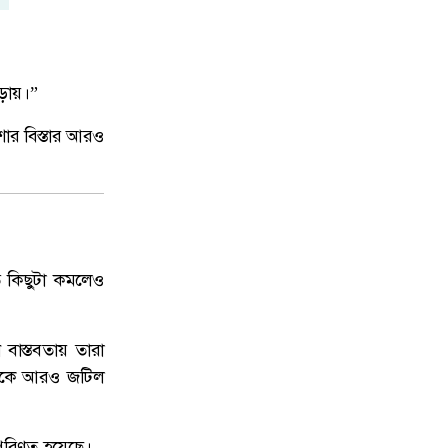
উত্তরায় সড়ক দুর্ঘটনায় দুই সাংবাদিক
৯
নিহত, বাসচালক পলাতক
ড়ায়।”
দেশকে আরও সবুজ করে গড়ে তুলতে
১০
শার বিস্তার আরও
সবার প্রতি প্রধানমন্ত্রীর আহ্বান
তি কিছুটা কমলেও
 বাস্তবতায় তারা
িতিকে আরও জটিল
পরিণত হয়েছে।