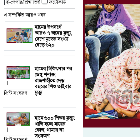
ই-পেপার/প্রিন্ট ভিউ
ফটোকার্ড
|
এ সম্পর্কিত আরও খবর
হামের উপসর্গে
আরও ৭ জনের মৃত্যু,
দেশে মৃতের সংখ্যা
বেড়ে ৬২০
হামের চিকিৎসার পর
ডেঙ্গু শনাক্ত,
রাজশাহীতে দেড়
|
বছরের শিশু তাইবার
মৃত্যু
প্রিন্ট সংস্করণ
হামে ৬০০ শিশুর মৃত্যু:
খালি হচ্ছে মায়ের
কোল, থামছে না
|
সংক্রমণ
প্রিন্ট সংস্করণ