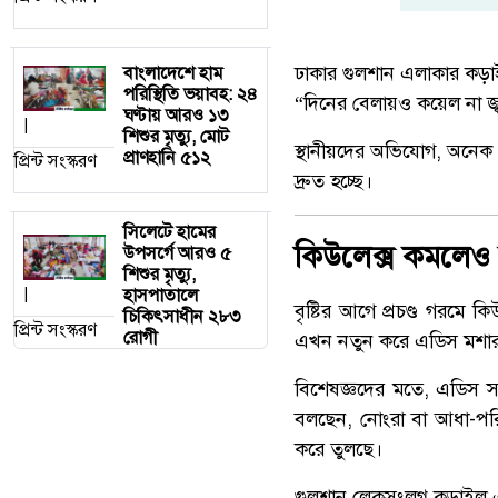
ঢাকার গুলশান এলাকার কড়া
বাংলাদেশে হাম
পরিস্থিতি ভয়াবহ: ২৪
“দিনের বেলায়ও কয়েল না জ্
ঘণ্টায় আরও ১৩
|
শিশুর মৃত্যু, মোট
স্থানীয়দের অভিযোগ, অনেক এ
প্রাণহানি ৫১২
প্রিন্ট সংস্করণ
দ্রুত হচ্ছে।
সিলেটে হামের
কিউলেক্স কমলেও
উপসর্গে আরও ৫
শিশুর মৃত্যু,
হাসপাতালে
|
বৃষ্টির আগে প্রচণ্ড গরমে ক
চিকিৎসাধীন ২৮৩
প্রিন্ট সংস্করণ
রোগী
এখন নতুন করে এডিস মশার বি
বিশেষজ্ঞদের মতে, এডিস সা
বলছেন, নোংরা বা আধা-পরি
করে তুলছে।
গুলশান লেকসংলগ্ন কড়াইল 