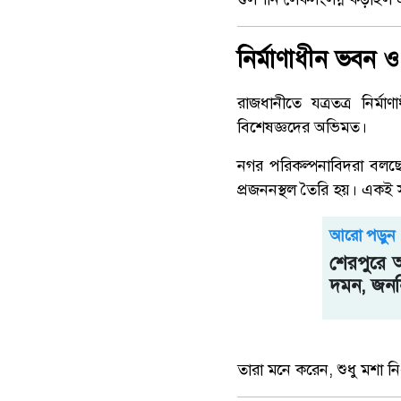
নির্মাণাধীন ভবন ও
রাজধানীতে যত্রতত্র নির্
বিশেষজ্ঞদের অভিমত।
নগর পরিকল্পনাবিদরা বলছে
প্রজননস্থল তৈরি হয়। একই সঙ্
আরো পড়ুন
শেরপুরে 
দমন, জননি
তারা মনে করেন, শুধু মশা ন