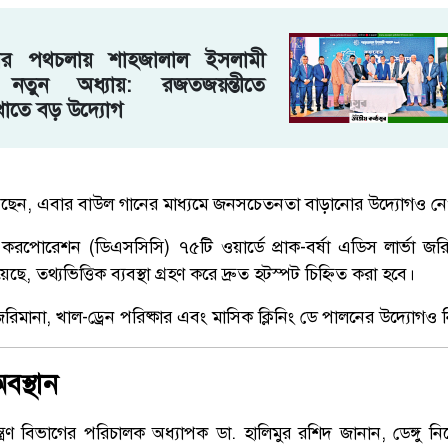
র পথচলায় শাহ্জালাল ইসলামী
র নতুন অধ্যায়: রজতজয়ন্তীতে
াতে বড় উদ্যোগ
েছেন, এবার বাউল গানের মাধ্যমে জনসচেতনতা বাড়ানোর উদ্যোগও ন
ি করপোরেশন (ডিএসসিসি) ৭৫টি ওয়ার্ডে প্রাক-বর্ষা এডিস লার্ভা জ
ছে, তথ্যভিত্তিক ব্যবস্থা গ্রহণ করে দ্রুত হটস্পট চিহ্নিত করা হবে।
িমানা, খাল-ড্রেন পরিষ্কার এবং মাসিক ক্লিনিং ডে পালনের উদ্যোগও 
অবস্থান
য়ন্ত্রণ বিভাগের পরিচালক অধ্যাপক ডা. হালিমুর রশিদ জানান, ডেঙ্গু নিয়ে স