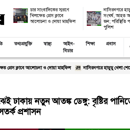
চার সাংবাদিকের স্মরণে
নাসিরনগরে হাড
খিলক্ষেত প্রেস ক্লাবে
সংঘর্ষ, আহত অ
আলোচনা ও দোয়া মাহফিল
জন; পরিস্থিতি প
পুলিশ
তি
তথ্যপ্রযুক্তি
স্বাস্থ্য
আইন-
শিক্ষা
প্রবাস
বিচার
ে আলোচনা ও দোয়া মাহফিল
নাসিরনগরে হাডুডু খেলা শেষে সংঘর্ষ, আহত অন্
ই ঢাকায় নতুন আতঙ্ক ডেঙ্গু: বৃষ্টির পানি
সতর্ক প্রশাসন