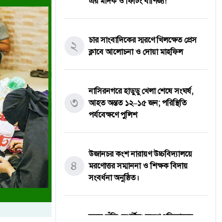
এর মাদক ও ফিটিং বাণিজ্য!
চার সাংবাদিকের স্মরণে খিলক্ষেত প্রেস
২
ক্লাবে আলোচনা ও দোয়া মাহফিল
নাসিরনগরে হাডুডু খেলা শেষে সংঘর্ষ,
৩
আহত অন্তত ১২–১৫ জন; পরিস্থিতি
পর্যবেক্ষণে পুলিশ
উজানচর কংশ নারায়ণ উচ্চবিদ্যালয়ে
৪
মরণোত্তর সম্মাননা ও শিক্ষক বিদায়
সংবর্ধনা অনুষ্ঠিত।
নতুন কুঁড়ি স্পোর্টস: তরুণ প্রতিভাদের