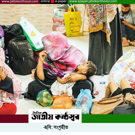
-ছবি: সংগৃহীত