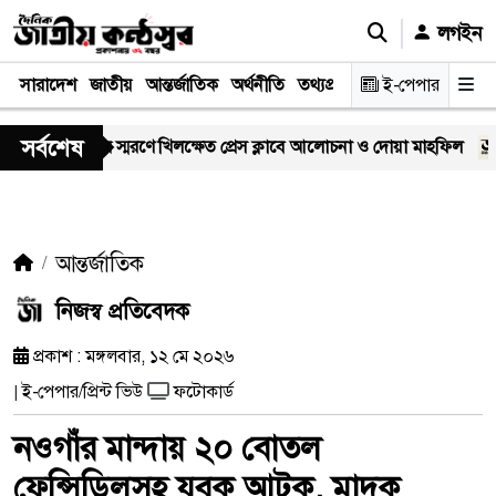
লগইন
সারাদেশ
জাতীয়
আন্তর্জাতিক
অর্থনীতি
তথ্যপ্রযুক্তি
স্বাস্থ্য
ই-পেপার
আইন-বিচা
সর্বশেষ
 সাংবাদিকের স্মরণে খিলক্ষেত প্রেস ক্লাবে আলোচনা ও দোয়া মাহফিল
না
আন্তর্জাতিক
নিজস্ব প্রতিবেদক
প্রকাশ : মঙ্গলবার, ১২ মে ২০২৬
ই-পেপার/প্রিন্ট ভিউ
ফটোকার্ড
|
নওগাঁর মান্দায় ২০ বোতল
ফেন্সিডিলসহ যুবক আটক, মাদক