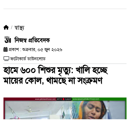
স্বাস্থ্য
নিজস্ব প্রতিবেদক
প্রকাশ : শুক্রবার, ০৫ জুন ২০২৬
ফটোকার্ড ডাউনলোড
হামে ৬০০ শিশুর মৃত্যু: খালি হচ্ছে
মায়ের কোল, থামছে না সংক্রমণ