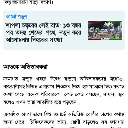
কিছু জানায়নি স্বাস্থ্য বিভাগ।
আরো পড়ুন
শাপলা চত্বরের সেই রাত: ১৩ বছর
পর তদন্ত শেষের পথে, নতুন করে
আলোচনায় নিহতের সংখ্যা
আতঙ্কে অভিভাবকরা
ক্রমাগত মৃত্যুর খবরে উদ্বেগ বাড়ছে অভিভাবকদের মধ্যেও।
রাজধানীসহ বিভিন্ন এলাকায় শিশুদের নিয়ে হাসপাতালে ভিড় করতে
দেখা গেছে অনেক পরিবারকে। কেউ কেউ বলছেন, সামান্য জ্বর
হলেও এখন তারা আতঙ্কিত হয়ে পড়ছেন।
একাধিক হাসপাতালে শিশু ওয়ার্ডে অতিরিক্ত রোগীর চাপের কথাও
জানা গেছে। চিকিৎসকদের ভাষ্য, রোগী বাড়লেও সব জায়গায়