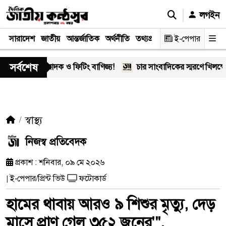
লগইন
সারাদেশ
জাতীয়
আন্তর্জাতিক
অর্থনীতি
তথ্যপ্রযুক্তি
স্বাস্থ্য
ই-পেপার
আইন-বিচা
সর্বশেষ
এর মাদক ও ফিটিং বাণিজ্য!
চার সাংবাদিকের স্মরণে খিলক্ষেত প্রেস 
স্বাস্থ্য
নিজস্ব প্রতিবেদক
প্রকাশ : শনিবার, ০৯ মে ২০২৬
ই-পেপার/প্রিন্ট ভিউ
ফটোকার্ড
|
হামের থাবায় আরও ৯ শিশুর মৃত্যু, দেড়
মাসে প্রাণ গেল ৩৫২ জনের'".