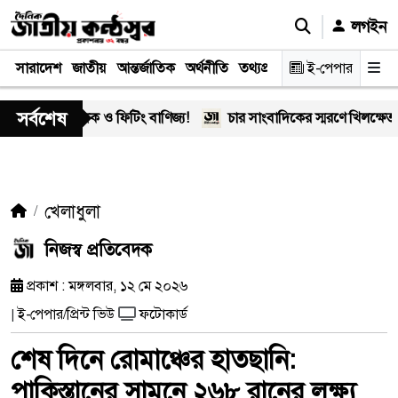
লগইন
সারাদেশ
জাতীয়
আন্তর্জাতিক
অর্থনীতি
তথ্যপ্রযুক্তি
স্বাস্থ্য
ই-পেপার
আইন-বিচা
সর্বশেষ
 মাদক ও ফিটিং বাণিজ্য!
চার সাংবাদিকের স্মরণে খিলক্ষেত প্রেস ক্ল
খেলাধুলা
নিজস্ব প্রতিবেদক
প্রকাশ : মঙ্গলবার, ১২ মে ২০২৬
ই-পেপার/প্রিন্ট ভিউ
ফটোকার্ড
|
শেষ দিনে রোমাঞ্চের হাতছানি:
পাকিস্তানের সামনে ২৬৮ রানের লক্ষ্য