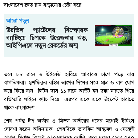
বাংলাদেশ দ্রুত রান বাড়ানোর চেষ্টা করে।
আরো পড়ুন
উরভিল প্যাটেলের বিস্ফোরক
ব্যাটিংয়ে চিপকে উত্তেজনার ঝড়,
আইপিএলে নতুন রেকর্ডের জন্ম
তবে ৮৮ রানে ৬ উইকেট হারিয়ে আবারও চাপে পড়ে যায়
স্বাগতিকরা। মুশফিকুর রহিম আগের দিনের সঙ্গে মাত্র ৬ রান যোগ
করে ফিরে যান। লিটন দাস ১১ রানে আউট হন ছক্কা মারতে গিয়ে
বাউন্ডারি লাইনে ক্যাচ দিয়ে। এরপর একে একে উইকেট হারাতে
থাকে বাংলাদেশ।
শেষ পর্যন্ত টপ অর্ডার ও মিডল অর্ডারের ধসের মধ্যেই ইনিংস
ঘোষণা করেন অধিনায়ক। শেষদিকে তাসকিন আহমেদ ও মেহেদী
হাসান মিরাজ কিছুটা আক্রমণাত্মক ব্যাটিং করে দলের স্কোর ২৪০