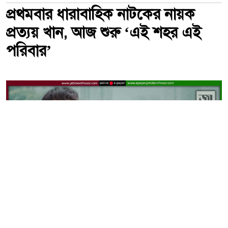
প্রথমবার ধারাবাহিক নাটকের নায়ক
প্রত্যয় খান, আজ শুরু ‘এই শহর এই
পরিবার’
এই শহর এই পরিবার’ ধারাবাহিকের মাধ্যমে প্রথমবার মুখ্য চরিত্রে
অভিনয় করেছেন সংগীতশিল্পী প্রত্যয় খান। -ছবি: সংগৃহীত