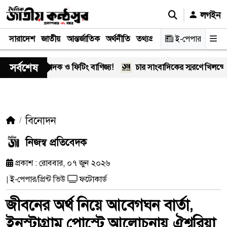
লগইন
সারাদেশ
জাতীয়
আন্তর্জাতিক
অর্থনীতি
তথ্যপ্রযুক্তি
স্বাস্থ্য
ই-পেপার
আইন-বিচা
সর্বশেষ
’-এর মাদক ও ফিটিং বাণিজ্য!
চার সাংবাদিকের স্মরণে খিলক্ষেত প্রে
বিনোদন
নিজস্ব প্রতিবেদক
প্রকাশ : রোববার, ০৭ জুন ২০২৬
ই-পেপার/প্রিন্ট ভিউ
ফটোকার্ড
|
জীবনের অর্থ নিয়ে আবেগঘন বার্তা,
ইনস্টাগ্রাম পোস্টে আলোচনায় ঐশ্বরিয়া