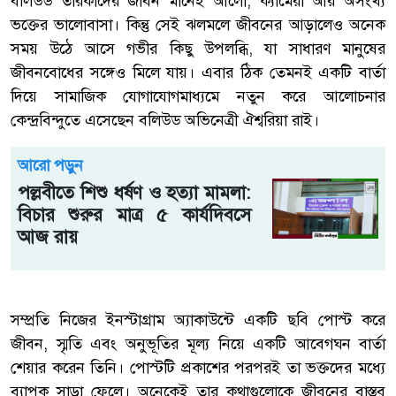
বলিউড তারকাদের জীবন মানেই আলো, ক্যামেরা আর অসংখ্য
ভক্তের ভালোবাসা। কিন্তু সেই ঝলমলে জীবনের আড়ালেও অনেক
সময় উঠে আসে গভীর কিছু উপলব্ধি, যা সাধারণ মানুষের
জীবনবোধের সঙ্গেও মিলে যায়। এবার ঠিক তেমনই একটি বার্তা
দিয়ে সামাজিক যোগাযোগমাধ্যমে নতুন করে আলোচনার
কেন্দ্রবিন্দুতে এসেছেন বলিউড অভিনেত্রী ঐশ্বরিয়া রাই।
আরো পড়ুন
পল্লবীতে শিশু ধর্ষণ ও হত্যা মামলা:
বিচার শুরুর মাত্র ৫ কার্যদিবসে
আজ রায়
সম্প্রতি নিজের ইনস্টাগ্রাম অ্যাকাউন্টে একটি ছবি পোস্ট করে
জীবন, স্মৃতি এবং অনুভূতির মূল্য নিয়ে একটি আবেগঘন বার্তা
শেয়ার করেন তিনি। পোস্টটি প্রকাশের পরপরই তা ভক্তদের মধ্যে
ব্যাপক সাড়া ফেলে। অনেকেই তার কথাগুলোকে জীবনের বাস্তব