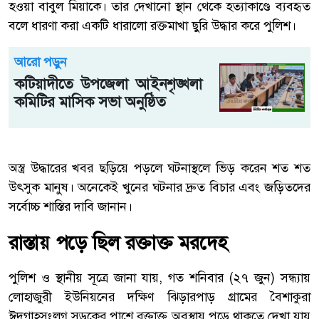
হওয়া বাবুল মিয়াকে। তার দেখানো স্থান থেকে হত্যাকাণ্ডে ব্যবহৃত
বলে ধারণা করা একটি ধারালো রক্তমাখা ছুরি উদ্ধার করে পুলিশ।
আরো পড়ুন
কটিয়াদীতে উপজেলা আইনশৃঙ্খলা
কমিটির মাসিক সভা অনুষ্ঠিত
অস্ত্র উদ্ধারের খবর ছড়িয়ে পড়লে ঘটনাস্থলে ভিড় করেন শত শত
উৎসুক মানুষ। অনেকেই খুনের ঘটনার দ্রুত বিচার এবং জড়িতদের
সর্বোচ্চ শাস্তির দাবি জানান।
রাস্তায় পড়ে ছিল রক্তাক্ত মরদেহ
পুলিশ ও স্থানীয় সূত্রে জানা যায়, গত শনিবার (২৭ জুন) সন্ধ্যায়
লোহাজুরী ইউনিয়নের দক্ষিণ ঝিড়ারপাড় গ্রামের বৈশাকুরা
ঈদগাহসংলগ্ন সড়কের পাশে রক্তাক্ত অবস্থায় পড়ে থাকতে দেখা যায়