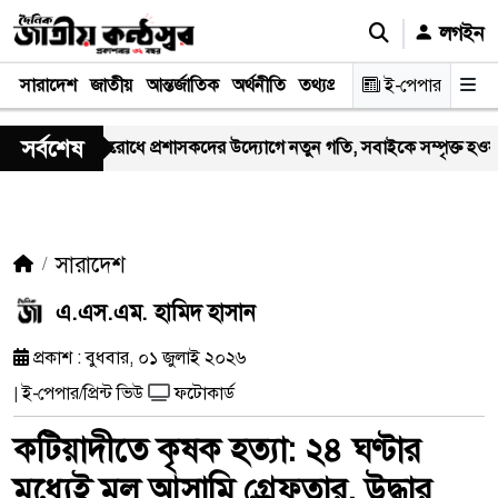
লগইন
সারাদেশ
জাতীয়
আন্তর্জাতিক
অর্থনীতি
তথ্যপ্রযুক্তি
স্বাস্থ্য
ই-পেপার
আইন-বিচা
সর্বশেষ
ডেঙ্গু প্রতিরোধে প্রশাসকদের উদ্যোগে নতুন গতি, সবাইকে সম্পৃক্ত হওয়ার আহ্ব
সারাদেশ
এ.এস.এম. হামিদ হাসান
প্রকাশ : বুধবার, ০১ জুলাই ২০২৬
ই-পেপার/প্রিন্ট ভিউ
ফটোকার্ড
|
কটিয়াদীতে কৃষক হত্যা: ২৪ ঘণ্টার
মধ্যেই মূল আসামি গ্রেফতার, উদ্ধার