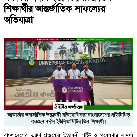
শিক্ষার্থীর আন্তর্জাতিক সাফল্যের
অভিযাত্রা
জাকার্তায় আন্তর্জাতিক উদ্ভাবনী প্রতিযোগিতায় বাংলাদেশের প্রতিনিধিত্ব
করছেন নর্দান ইউনিভার্সিটির তিন শিক্ষার্থী।
বাংলাদেশের তরুণ প্রজন্মের উদ্ভাবনী শক্তি ও গবেষণার সামর্থ্য