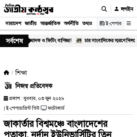
লগইন
সারাদেশ
জাতীয়
আন্তর্জাতিক
অর্থনীতি
তথ্যপ্রযুক্তি
স্বাস্থ্য
ই-পেপার
আইন-বিচা
সর্বশেষ
গং’-এর মাদক ও ফিটিং বাণিজ্য!
চার সাংবাদিকের স্মরণে খিলক্ষেত প্র
শিক্ষা
নিজস্ব প্রতিবেদক
প্রকাশ : বুধবার, ০৩ জুন ২০২৬
ই-পেপার/প্রিন্ট ভিউ
ফটোকার্ড
|
জাকার্তার বিশ্বমঞ্চে বাংলাদেশের
পতাকা, নর্দান ইউনিভার্সিটির তিন