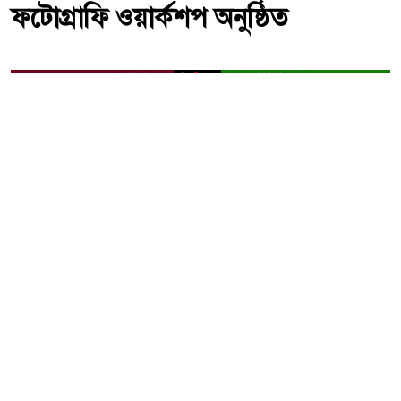
ফটোগ্রাফি ওয়ার্কশপ অনুষ্ঠিত
ফটোগ্রাফি কর্মশালায় শিক্ষার্থীদের হাতে-কলমে প্রশিক্ষণ দিচ্ছেন NUB
Film and Photography Club-এর প্রশিক্ষকরা।
নর্দার্ন ইউনিভার্সিটি বাংলাদেশ (NUB)-এর NUB Film and
Photography Club (NUB-FPC) এর উদ্যোগে বিশ্ববিদ্যালয়ের