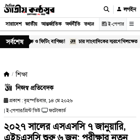
লগইন
সারাদেশ
জাতীয়
আন্তর্জাতিক
অর্থনীতি
তথ্যপ্রযুক্তি
স্বাস্থ্য
ই-পেপার
আইন-বিচা
সর্বশেষ
র মাদক ও ফিটিং বাণিজ্য!
চার সাংবাদিকের স্মরণে খিলক্ষেত প্রেস ক্
শিক্ষা
নিজস্ব প্রতিবেদক
প্রকাশ : বৃহস্পতিবার, ১৪ মে ২০২৬
ই-পেপার/প্রিন্ট ভিউ
ফটোকার্ড
|
২০২৭ সালের এসএসসি ৭ জানুয়ারি,
এইচএসসি শুরু ৬ জুন: পরীক্ষার নতুন