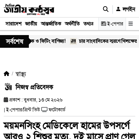
লগইন
সারাদেশ
জাতীয়
আন্তর্জাতিক
অর্থনীতি
তথ্যপ্রযুক্তি
স্বাস্থ্য
ই-পেপার
আইন-বিচা
সর্বশেষ
র মাদক ও ফিটিং বাণিজ্য!
চার সাংবাদিকের স্মরণে খিলক্ষেত প্রেস ক
স্বাস্থ্য
নিজস্ব প্রতিবেদক
প্রকাশ : বুধবার, ১৩ মে ২০২৬
ই-পেপার/প্রিন্ট ভিউ
ফটোকার্ড
|
ময়মনসিংহ মেডিকেলে হামের উপসর্গে
আরও ২ শিশুর মৃত্যু, দুই মাসে প্রাণ গেল