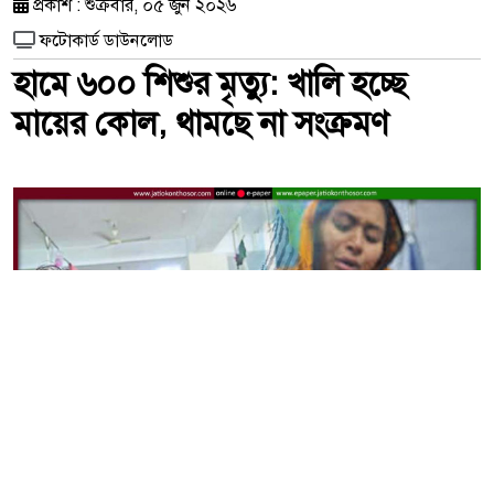
প্রকাশ : শুক্রবার, ০৫ জুন ২০২৬
ফটোকার্ড ডাউনলোড
হামে ৬০০ শিশুর মৃত্যু: খালি হচ্ছে
মায়ের কোল, থামছে না সংক্রমণ
হামের ভয়াবহতায় সন্তান হারিয়ে শোকে ভেঙে পড়েছে দেশের অসংখ্য
পরিবার।