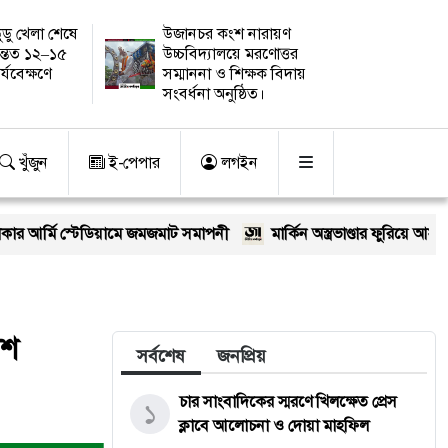
ুডু খেলা শেষে
উজানচর কংশ নারায়ণ
ন্তত ১২–১৫
উচ্চবিদ্যালয়ে মরণোত্তর
র্যবেক্ষণে
সম্মাননা ও শিক্ষক বিদায়
সংবর্ধনা অনুষ্ঠিত।
খুঁজুন
ই-পেপার
লগইন
ডিয়ামে জমজমাট সমাপনী
মার্কিন অস্ত্রভাণ্ডার ফুরিয়ে আসছে? ট্রাম্পের কড়া জ
েশ
সর্বশেষ
জনপ্রিয়
চার সাংবাদিকের স্মরণে খিলক্ষেত প্রেস
১
ক্লাবে আলোচনা ও দোয়া মাহফিল