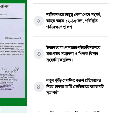
নাসিরনগরে হাডুডু খেলা শেষে সংঘর্ষ,
২
আহত অন্তত ১২–১৫ জন; পরিস্থিতি
পর্যবেক্ষণে পুলিশ
উজানচর কংশ নারায়ণ উচ্চবিদ্যালয়ে
৩
মরণোত্তর সম্মাননা ও শিক্ষক বিদায়
সংবর্ধনা অনুষ্ঠিত।
নতুন কুঁড়ি স্পোর্টস: তরুণ প্রতিভাদের
৪
নিয়ে ঢাকার আর্মি স্টেডিয়ামে জমজমাট
সমাপনী
।
মার্কিন অস্ত্রভাণ্ডার ফুরিয়ে আসছে? ট্রাম্পের