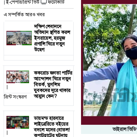
ই-পেপার/প্রিন্ট ভিউ
ফটোকার্ড
|
এ সম্পর্কিত আরও খবর
দক্ষিণ লেবাননে
অভিযান স্থগিত করল
ইসরায়েল, হরমুজ
প্রণালি ঘিরে নতুন
উদ্বেগ
ককরোচ জনতা পার্টির
আন্দোলন ঘিরে নতুন
বিতর্ক, মুসলিম
|
যুবকদের দূরে থাকার
আহ্বান কেন?
প্রিন্ট সংস্করণ
ডায়মন্ড হারবারে
লাইব্রেরিতে বইয়ের
ভাইরাল ভিডিওকে
বদলে মদের বোতল!
|
কপাটহাটের ঘটনায়