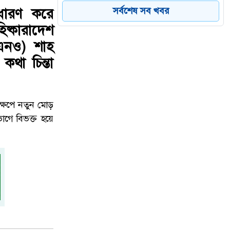
৫
কড়া জবাবে চাঞ্চল্য
সর্বশেষ সব খবর
ধারণ করে
ষ্কারাদেশ
ইউএনও) শাহ
শারীরিক অসুস্থতায় রাষ্ট্রপতি মো.
৬
কথা চিন্তা
সাহাবুদ্দিনের পদত্যাগ, ভারপ্রাপ্ত দায়িত্বে
স্পিকার হাফিজ উদ্দিন আহমদ
ক্ষেপে নতুন মোড়
ডেঙ্গু প্রতিরোধে প্রশাসকদের উদ্যোগে
ভাগে বিভক্ত হয়ে
৭
নতুন গতি, সবাইকে সম্পৃক্ত হওয়ার আহ্বান
প্রতিমন্ত্রী মীর শাহে আলমের
উত্তরায় সড়ক দুর্ঘটনায় দুই সাংবাদিক
৮
নিহত, বাসচালক পলাতক