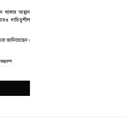
েতন থাকার আহ্বান
আরও দায়িত্বশীল
নীয়রা জানিয়েছেন।
জহুরুল