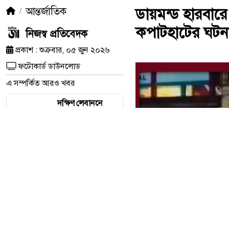
আন্তর্জাতিক
ডায়মন্ড হারবার
কপাটহাটের ঘটনায
নিজস্ব প্রতিবেদক
প্রকাশ : শুক্রবার, ০৫ জুন ২০২৬
ফটোকার্ড ডাউনলোড
এ সম্পর্কিত আরও খবর
দক্ষিণ লেবাননে
অভিযান স্থগিত করল
ইসরায়েল, হরমুজ
প্রণালি ঘিরে নতুন
উদ্বেগ
ককরোচ জনতা
পার্টির আন্দোলন
ঘিরে নতুন বিতর্ক,
মুসলিম যুবকদের
দূরে থাকার আহ্বান
কেন?
ডায়মন্ড হারবারে