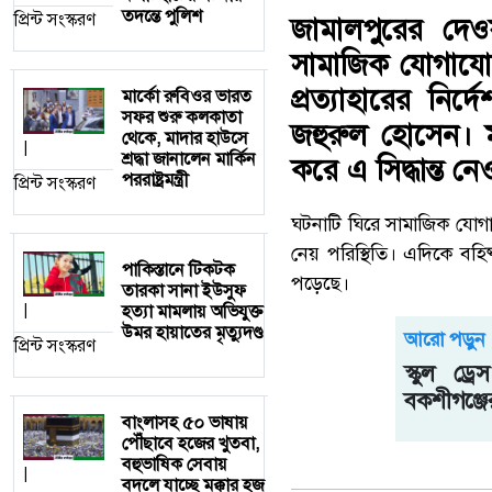
তদন্তে পুলিশ
প্রিন্ট সংস্করণ
জামালপুরের দে
সামাজিক যোগাযোগ
প্রত্যাহারের নির
মার্কো রুবিওর ভারত
সফর শুরু কলকাতা
জহুরুল হোসেন। মা
থেকে, মাদার হাউসে
|
শ্রদ্ধা জানালেন মার্কিন
করে এ সিদ্ধান্ত 
পররাষ্ট্রমন্ত্রী
প্রিন্ট সংস্করণ
ঘটনাটি ঘিরে সামাজিক যোগা
নেয় পরিস্থিতি। এদিকে বহি
পাকিস্তানে টিকটক
পড়েছে।
তারকা সানা ইউসুফ
হত্যা মামলায় অভিযুক্ত
|
উমর হায়াতের মৃত্যুদণ্ড
আরো পড়ুন
প্রিন্ট সংস্করণ
স্কুল ড
বকশীগঞ্জে
বাংলাসহ ৫০ ভাষায়
পৌঁছাবে হজের খুতবা,
বহুভাষিক সেবায়
|
বদলে যাচ্ছে মক্কার হজ