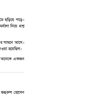
দেশকে আরও সবুজ করে গড়ে তুলতে
৯
সবার প্রতি প্রধানমন্ত্রীর আহ্বান
যমে ছড়িয়ে পড়ে।
টানা বৃষ্টিতে ফের ডুবছে চট্টগ্রাম: দুর্ভোগে
াদা নিয়ে প্রশ্ন
১০
কর্মজীবী মানুষ, বাড়ল রিকশা ভাড়া
র খবর সামনে আসে।
 দেওয়া হয়েছিল।
বার অনেকে একজন
 জহুরুল হোসেন