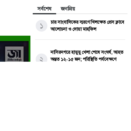
সর্বশেষ
জনপ্রিয়
চার সাংবাদিকের স্মরণে খিলক্ষেত প্রেস ক্লাবে
১
আলোচনা ও দোয়া মাহফিল
নাসিরনগরে হাডুডু খেলা শেষে সংঘর্ষ, আহত
২
অন্তত ১২–১৫ জন; পরিস্থিতি পর্যবেক্ষণে
পুলিশ
উজানচর কংশ নারায়ণ উচ্চবিদ্যালয়ে
৩
মরণোত্তর সম্মাননা ও শিক্ষক বিদায় সংবর্ধনা
অনুষ্ঠিত।
নতুন কুঁড়ি স্পোর্টস: তরুণ প্রতিভাদের নিয়ে
৪