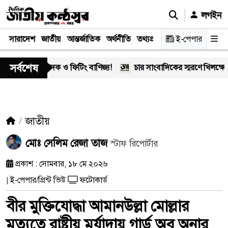
লগইন
সারাদেশ
জাতীয়
আন্তর্জাতিক
অর্থনীতি
তথ্যপ্রযুক্তি
স্বাস্থ্য
ই-পেপার
আইন-বিচা
সর্বশেষ
-এর মাদক ও ফিটিং বাণিজ্য!
চার সাংবাদিকের স্মরণে খিলক্ষেত প্রেস
জাতীয়
মোঃ সেলিম রেজা তাজ
স্টাফ রিপোর্টার
প্রকাশ : সোমবার, ১৮ মে ২০২৬
ই-পেপার/প্রিন্ট ভিউ
ফটোকার্ড
|
বীর মুক্তিযোদ্ধা আমানউল্লা মোল্লার
মৃত্যুতে রাষ্ট্রীয় মর্যাদায় গার্ড অব অনার