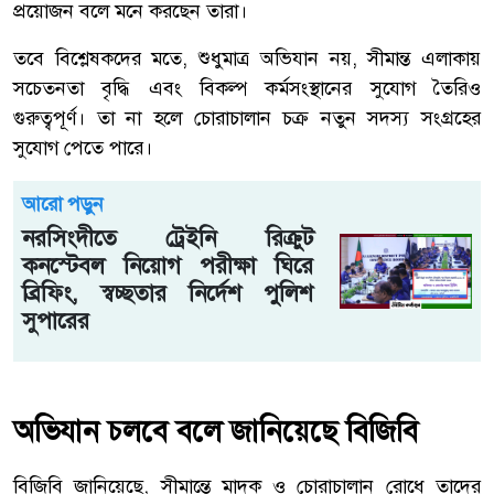
প্রয়োজন বলে মনে করছেন তারা।
তবে বিশ্লেষকদের মতে, শুধুমাত্র অভিযান নয়, সীমান্ত এলাকায়
সচেতনতা বৃদ্ধি এবং বিকল্প কর্মসংস্থানের সুযোগ তৈরিও
গুরুত্বপূর্ণ। তা না হলে চোরাচালান চক্র নতুন সদস্য সংগ্রহের
সুযোগ পেতে পারে।
আরো পড়ুন
নরসিংদীতে ট্রেইনি রিক্রুট
কনস্টেবল নিয়োগ পরীক্ষা ঘিরে
ব্রিফিং, স্বচ্ছতার নির্দেশ পুলিশ
সুপারের
অভিযান চলবে বলে জানিয়েছে বিজিবি
বিজিবি জানিয়েছে, সীমান্তে মাদক ও চোরাচালান রোধে তাদের