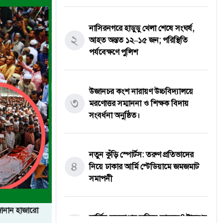
নাসিরনগরে হাডুডু খেলা শেষে সংঘর্ষ,
২
আহত অন্তত ১২–১৫ জন; পরিস্থিতি
পর্যবেক্ষণে পুলিশ
উজানচর কংশ নারায়ণ উচ্চবিদ্যালয়ে
৩
মরণোত্তর সম্মাননা ও শিক্ষক বিদায়
সংবর্ধনা অনুষ্ঠিত।
নতুন কুঁড়ি স্পোর্টস: তরুণ প্রতিভাদের
৪
নিয়ে ঢাকার আর্মি স্টেডিয়ামে জমজমাট
সমাপনী
জানান হাজারো
মার্কিন অস্ত্রভাণ্ডার ফুরিয়ে আসছে? ট্রাম্পের