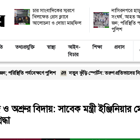
চার সাংবাদিকের স্মরণে
নাসিরনগরে হাড
খিলক্ষেত প্রেস ক্লাবে
সংঘর্ষ, আহত অ
আলোচনা ও দোয়া মাহফিল
জন; পরিস্থিতি প
পুলিশ
তি
তথ্যপ্রযুক্তি
স্বাস্থ্য
আইন-
শিক্ষা
প্রবাস
বিচার
ক্ষণে পুলিশ
নতুন কুঁড়ি স্পোর্টস: তরুণ প্রতিভাদের নিয়ে ঢাকার আর্মি 
্র ও অশ্রুর বিদায়: সাবেক মন্ত্রী ইঞ্জিনিয়া
্ধা