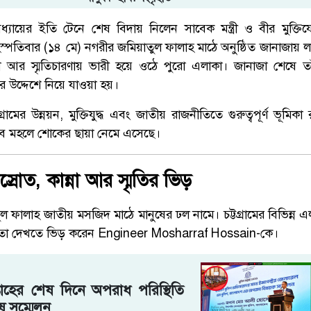
 অধ্যায়ের ইতি টেনে শেষ বিদায় নিলেন সাবেক মন্ত্রী ও বীর মুক্তিয
হস্পতিবার (১৪ মে) নগরীর জমিয়াতুল ফালাহ মাঠে অনুষ্ঠিত জানাজায় 
 কান্না আর স্মৃতিচারণায় ভারী হয়ে ওঠে পুরো এলাকা। জানাজা শেষে 
র উদ্দেশে নিয়ে যাওয়া হয়।
্রামের উন্নয়ন, মুক্তিযুদ্ধ এবং জাতীয় রাজনীতিতে গুরুত্বপূর্ণ ভূমিক
ে সব মহলে শোকের ছায়া নেমে এসেছে।
রোত, কান্না আর স্মৃতির ভিড়
 ফালাহ জাতীয় মসজিদ মাঠে মানুষের ঢল নামে। চট্টগ্রামের বিভিন্ন
মতো দেখতে ভিড় করেন
Engineer Mosharraf Hossain
-কে।
তাহের শেষ দিনে অপরাধ পরিস্থিতি
ষ সম্মেলন