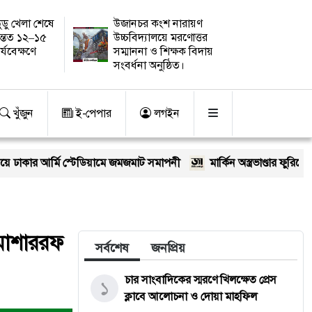
ুডু খেলা শেষে
উজানচর কংশ নারায়ণ
ন্তত ১২–১৫
উচ্চবিদ্যালয়ে মরণোত্তর
র্যবেক্ষণে
সম্মাননা ও শিক্ষক বিদায়
সংবর্ধনা অনুষ্ঠিত।
খুঁজুন
ই-পেপার
লগইন
স্টেডিয়ামে জমজমাট সমাপনী
মার্কিন অস্ত্রভাণ্ডার ফুরিয়ে আসছে? ট্রাম্পের ক
র মোশাররফ
সর্বশেষ
জনপ্রিয়
চার সাংবাদিকের স্মরণে খিলক্ষেত প্রেস
১
ক্লাবে আলোচনা ও দোয়া মাহফিল