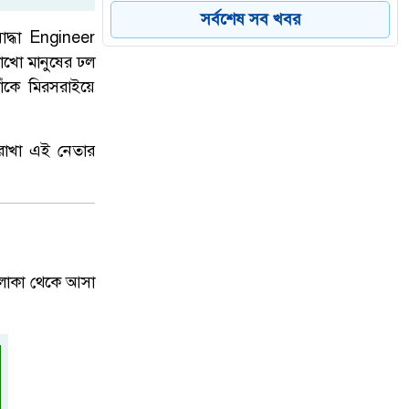
৫
কড়া জবাবে চাঞ্চল্য
সর্বশেষ সব খবর
োদ্ধা
Engineer
লাখো মানুষের ঢল
শারীরিক অসুস্থতায় রাষ্ট্রপতি মো.
তাঁকে মিরসরাইয়ে
৬
সাহাবুদ্দিনের পদত্যাগ, ভারপ্রাপ্ত দায়িত্বে
স্পিকার হাফিজ উদ্দিন আহমদ
া রাখা এই নেতার
ডেঙ্গু প্রতিরোধে প্রশাসকদের উদ্যোগে
৭
নতুন গতি, সবাইকে সম্পৃক্ত হওয়ার আহ্বান
প্রতিমন্ত্রী মীর শাহে আলমের
 এলাকা থেকে আসা
উত্তরায় সড়ক দুর্ঘটনায় দুই সাংবাদিক
৮
নিহত, বাসচালক পলাতক