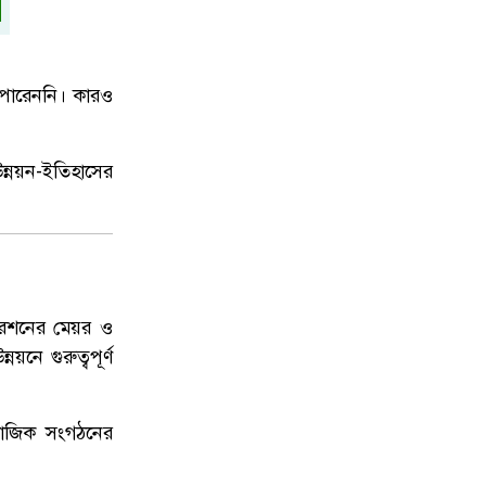
দেশকে আরও সবুজ করে গড়ে তুলতে
৯
সবার প্রতি প্রধানমন্ত্রীর আহ্বান
পারেননি। কারও
টানা বৃষ্টিতে ফের ডুবছে চট্টগ্রাম: দুর্ভোগে
১০
কর্মজীবী মানুষ, বাড়ল রিকশা ভাড়া
উন্নয়ন-ইতিহাসের
োরেশনের মেয়র ও
য়নে গুরুত্বপূর্ণ
মাজিক সংগঠনের