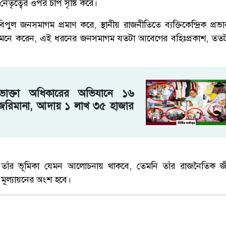
 নেতৃত্বের ওপর চাপ সৃষ্টি করে।
িপুল জনসমাগম প্রমাণ করে, স্থানীয় রাজনীতিতে ব্যক্তিকেন্দ্রিক প
রা মনে করেন, এই ধরনের জনসমাগম যতটা আবেগের বহিঃপ্রকাশ, তত
ভোক্তা অধিকারের অভিযানে ১৬
নে জরিমানা, আদায় ১ লাখ ৩৫ হাজার
াসে তাঁর ভূমিকা যেমন আলোচনায় থাকবে, তেমনি তাঁর রাজনৈতিক জ
 মূল্যায়নের অংশ হবে।