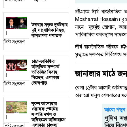
চট্টগ্রামে দীর্ঘ রাজনৈতিক
Mosharraf Hossain
। বৃ
উত্তরায় সড়ক দুর্ঘটনায়
নামে। মুহুর্মুহু স্লোগান,
দুই সাংবাদিক নিহত,
|
পারিবারিক কবরস্থানে দাফনে
বাসচালক পলাতক
প্রিন্ট সংস্করণ
দীর্ঘ রাজনৈতিক জীবনে চট্টগ
মৃত্যুতে দল-মত নির্বিশেষ
চাচা-ভাতিজির
অনৈতিক সম্পর্কে
জানাজার মাঠে জনস্
ভাতিজির বিবাহ
|
বিচ্ছেদ, এলাকায়
তোলপাড়
প্রিন্ট সংস্করণ
বেলা ১১টার আগেই জমিয়াতুল
হাজারো মানুষ শেষবারের 
নূরুল আনোয়ার
ওয়াকফ স্টেটের
আরো পড়ুন
সম্পত্তি দখল ও
|
পুলিশ সপ্
অনিয়মের অভিযোগে
নিয়ে বিশে
এলাকায় চাঞ্চল্য
প্রিন্ট সংস্করণ