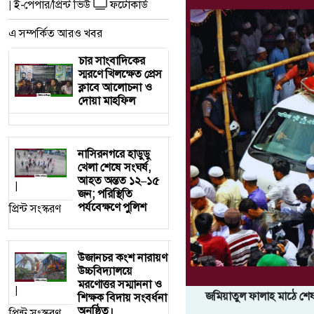
ই-পেপার/প্রিন্ট ভিউ
ফটোকার্ড
|
এ সম্পর্কিত আরও খবর
চার সাংবাদিকের
স্মরণে খিলক্ষেত প্রেস
ক্লাবে আলোচনা ও
দোয়া মাহফিল
নাসিরনগরে হাডুডু
খেলা শেষে সংঘর্ষ,
আহত অন্তত ১২–১৫
|
জন; পরিস্থিতি
পর্যবেক্ষণে পুলিশ
প্রিন্ট সংস্করণ
উজানচর কংশ নারায়ণ
উচ্চবিদ্যালয়ে
মরণোত্তর সম্মাননা ও
|
জমিয়াতুল ফালাহ মাঠে শে
শিক্ষক বিদায় সংবর্ধনা
অনুষ্ঠিত।
প্রিন্ট সংস্করণ