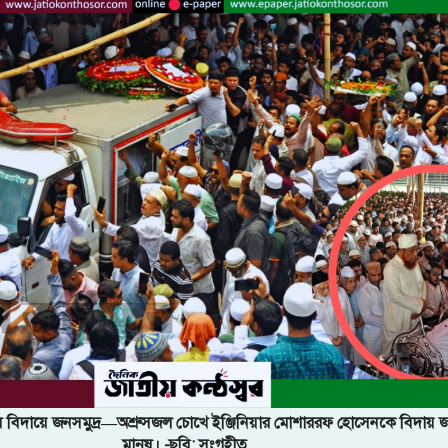
ষ বিদায়ে জনসমুদ্র—অশ্রুসজল চোখে ইঞ্জিনিয়ার মোশাররফ হোসেনকে বিদায় 
মানুষ। -ছবি: সংগৃহীত