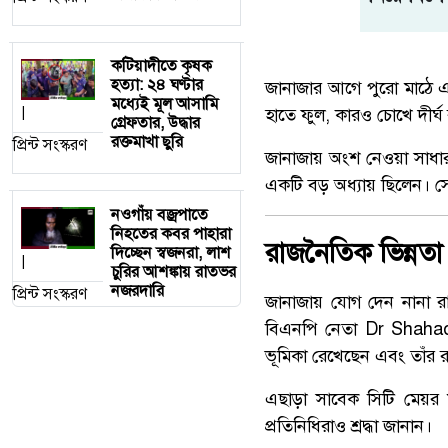
কটিয়াদীতে কৃষক
হত্যা: ২৪ ঘণ্টার
জানাজার আগে পুরো মাঠে 
মধ্যেই মূল আসামি
|
হাতে ফুল, কারও চোখে দীর্ঘ
গ্রেফতার, উদ্ধার
রক্তমাখা ছুরি
প্রিন্ট সংস্করণ
জানাজায় অংশ নেওয়া সাধারণ
একটি বড় অধ্যায় ছিলেন। সে
নওগাঁয় বজ্রপাতে
নিহতের কবর পাহারা
রাজনৈতিক ভিন্নতা ভ
দিচ্ছেন স্বজনরা, লাশ
|
চুরির আশঙ্কায় রাতভর
নজরদারি
প্রিন্ট সংস্করণ
জানাজায় যোগ দেন নানা রা
বিএনপি নেতা
Dr Shahad
ভূমিকা রেখেছেন এবং তাঁর রা
এছাড়া সাবেক সিটি মেয়র 
প্রতিনিধিরাও শ্রদ্ধা জানান।