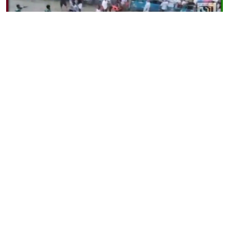
নাসিরনগরের সালাম বাজার মাঠে হাডুডু খেলা শেষে দুই পক্ষের সংঘর্ষের
পর ঘটনাস্থলে উত্তেজনাপূর্ণ পরিস্থিতি।
ব্রাহ্মণবাড়িয়ার নাসিরনগর উপজেলার একটি হাডুডু (কাবাডি)
প্রতিযোগিতা শেষ হওয়ার পর দুই দলের সমর্থকদের মধ্যে সংঘর্ষের
ঘটনা ঘটেছে। এ ঘটনায় খেলা পরিচালনা কমিটির সদস্য
উসমানসহ অন্তত ১২ থেকে ১৫ জন আহত হয়েছেন। আহতদের
স্থানীয়ভাবে প্রাথমিক চিকিৎসা দেওয়া হয়েছে। ঘটনার পর এলাকায়
উত্তেজনা বিরাজ করছে এবং পরিস্থিতি পর্যবেক্ষণ করছে পুলিশ।