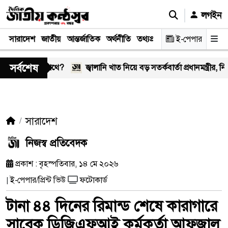
লগইন
সারাদেশ
জাতীয়
আন্তর্জাতিক
অর্থনীতি
তথ্যপ্রযুক্তি
স্বাস্থ্য
ই-পেপার
আইন-বিচা
সর্বশেষ
র কঠিন পথে?
জ্বালানি খাত নিয়ে বড় সতর্কবার্তা প্রধানমন্ত্রীর, নিয়োগ হবে ১ ল
সারাদেশ
নিজস্ব প্রতিবেদক
প্রকাশ : বৃহস্পতিবার, ১৪ মে ২০২৬
ই-পেপার/প্রিন্ট ভিউ
ফটোকার্ড
|
টানা ৪৪ দিনের রিমান্ড শেষে কারাগারে
সাবেক ডিজিএফআই কর্মকর্তা আফজাল