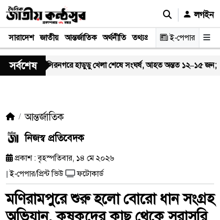
লগইন
সারাদেশ
জাতীয়
আন্তর্জাতিক
অর্থনীতি
তথ্যপ্রযুক্তি
স্বাস্থ্য
ই-পেপার
আইন-বিচা
সর্বশেষ
নাসিরনগরে হাডুডু খেলা শেষে সংঘর্ষ, আহত অন্তত ১২–১৫ জন; পরিস্থিতি পর
আন্তর্জাতিক
নিজস্ব প্রতিবেদক
প্রকাশ : বৃহস্পতিবার, ১৪ মে ২০২৬
ই-পেপার/প্রিন্ট ভিউ
ফটোকার্ড
|
মণিরামপুরে শুরু হলো বোরো ধান সংগ্রহ
অভিযান, কৃষকদের কাছ থেকে সরাসরি