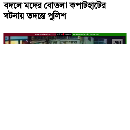
বদলে মদের বোতল! কপাটহাটের
ঘটনায় তদন্তে পুলিশ
কপাটহাটের বিতর্কিত লাইব্রেরি থেকে উদ্ধার হওয়া মদের বোতল ঘিরে
এলাকাজুড়ে তীব্র চাঞ্চল্য। -ছবি: সংগৃহীত