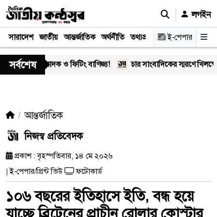
লগইন
সারাদেশ
জাতীয়
আন্তর্জাতিক
অর্থনীতি
তথ্যপ্রযুক্তি
স্বাস্থ্য
ই-পেপার
আইন-বিচা
সর্বশেষ
এর মাদক ও ফিটিং বাণিজ্য!
চার সাংবাদিকের স্মরণে খিলক্ষেত প্রেস 
আন্তর্জাতিক
নিজস্ব প্রতিবেদক
প্রকাশ : বৃহস্পতিবার, ১৪ মে ২০২৬
ই-পেপার/প্রিন্ট ভিউ
ফটোকার্ড
|
১০৬ বছরের ইতিহাসে ইতি, বন্ধ হয়ে
যাচ্ছে ব্রিটেনের প্রাচীন রোলার কোস্টার