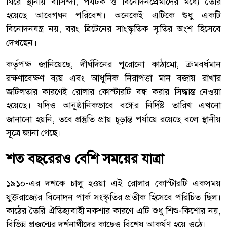
ঘিরে স্থানীয় বাসিন্দা, পর্যটক ও বিনোদনপ্রেমীদের মধ্যে তৈরি
হয়েছে আবেগঘন পরিবেশ। অনেকেই এটিকে শুধু একটি
বিনোদনযন্ত্র নয়, বরং ব্রিটেনের সাংস্কৃতিক স্মৃতির অংশ হিসেবে
দেখছেন।
কর্তৃপক্ষ জানিয়েছে, দীর্ঘদিনের পুরোনো কাঠামো, ক্রমবর্ধমান
রক্ষণাবেক্ষণ ব্যয় এবং আধুনিক নিরাপত্তা মান বজায় রাখার
জটিলতার কারণেই রোলার কোস্টারটি বন্ধ করার সিদ্ধান্ত নেওয়া
হয়েছে। যদিও আনুষ্ঠানিকভাবে বন্ধের নির্দিষ্ট তারিখ এখনো
জানানো হয়নি, তবে প্রস্তুতি প্রায় চূড়ান্ত পর্যায়ে রয়েছে বলে স্থানীয়
সূত্রে জানা গেছে।
শত বছরেরও বেশি সময়ের যাত্রা
১৯১০-এর দশকে চালু হওয়া এই রোলার কোস্টারটি একসময়
যুক্তরাজ্যের বিনোদন পার্ক সংস্কৃতির প্রতীক হিসেবে পরিচিত ছিল।
কাঠের তৈরি ঐতিহ্যবাহী নকশার কারণে এটি শুধু শিশু-কিশোর নয়,
বিভিন্ন প্রজন্মের দর্শনার্থীদের কাছেও বিশেষ আকর্ষণ হয়ে ওঠে।