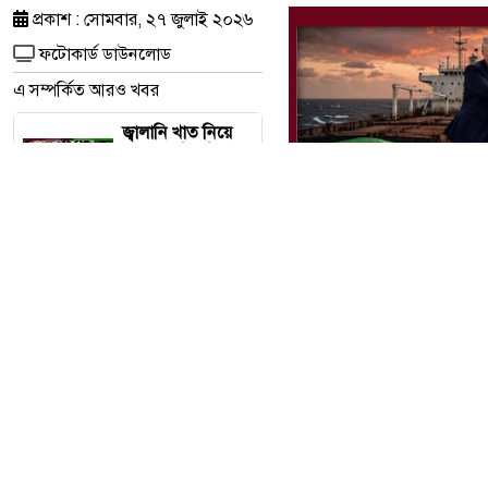
প্রকাশ : সোমবার, ২৭ জুলাই ২০২৬
ফটোকার্ড ডাউনলোড
এ সম্পর্কিত আরও খবর
জ্বালানি খাত নিয়ে
বড় সতর্কবার্তা
প্রধানমন্ত্রীর, নিয়োগ
হবে ১ লাখ স্বাস্থ্যকর্মী
নতুন কুঁড়ি স্পোর্টস:
তরুণ প্রতিভাদের
নিয়ে ঢাকার আর্মি
স্টেডিয়ামে জমজমাট
সমাপনী
মার্কিন অস্ত্রভাণ্ডার
ফুরিয়ে আসছে?
ট্রাম্পের কড়া জবাবে
চাঞ্চল্য
শারীরিক অসুস্থতায়
থ সোশ্যালে প্রকাশি
রাষ্ট্রপতি মো.