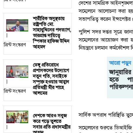
দেশের সামগ্রিক আইনশৃঙ্খলা
সম্মেলনে আলোচনা করা হ
শারীরিক অসুস্থতায়
সভাপতিত্ব করেন ইন্সপেক্
রাষ্ট্রপতি মো.
সাহাবুদ্দিনের পদত্যাগ,
পুলিশ সদর দপ্তর সূত্রে জ
ভারপ্রাপ্ত দায়িত্বে
|
সম্মেলনের আয়োজন করা হয়।
স্পিকার হাফিজ উদ্দিন
প্রিন্ট সংস্করণ
আহমদ
নিয়ন্ত্রণে চলমান কর্মকৌশ
আরো পড়ুন
ডেঙ্গু প্রতিরোধে
প্রশাসকদের উদ্যোগে
জানুয়ারি
নতুন গতি, সবাইকে
হতে পা
সম্পৃক্ত হওয়ার আহ্বান
|
পরিকল্পনা
প্রতিমন্ত্রী মীর শাহে
প্রিন্ট সংস্করণ
আলমের
সার্বিক অপরাধ পরিস্থিতি তু
দেশকে আরও সবুজ
করে গড়ে তুলতে
সবার প্রতি প্রধানমন্ত্রীর
|
সম্মেলনের শুরুতে ডিআইজি (
আহ্বান