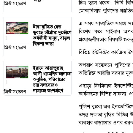
চিত্র তুলে ধরেন। তিনি বিভ
প্রিন্ট সংস্করণ
মোকাবিলায় পুলিশের প্রস্ত
এ সময় সাম্প্রতিক সময়ে স
টানা বৃষ্টিতে ফের
বিশেষ করে সাইবার অপরাধ,
ডুবছে চট্টগ্রাম: দুর্ভোগে
কর্মজীবী মানুষ, বাড়ল
|
প্রয়োজনীয়তার বিষয়টি গুরুত্ব
রিকশা ভাড়া
প্রিন্ট সংস্করণ
বিভিন্ন ইউনিটের কার্যক্রম উ
অপরাধ সম্মেলনে পুলিশের 
ইরানে আয়াতুল্লাহ
অতিরিক্ত আইজি সরদার নূরুল 
আলী খামেনির জানাজা
অনুষ্ঠিত, পরিবারের
|
চার সদস্যেরও
এছাড়া ক্রিমিনাল ইনভেস্
নামাজে অংশগ্রহণ
প্রিন্ট সংস্করণ
কার্যক্রমের বিভিন্ন সাফল্য,
পুলিশ ব্যুরো অব ইনভেস্টি
তদন্ত দক্ষতা বৃদ্ধির বিভিন
ব্যবহার বাড়ানোর ওপর গুরু