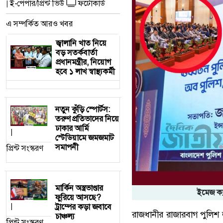
ই-পেপার/প্রিন্ট ভিউ
ফটোকার্ড
|
এ সম্পর্কিত আরও খবর
জ্বালানি খাত নিয়ে
বড় সতর্কবার্তা
প্রধানমন্ত্রীর, নিয়োগ
হবে ১ লাখ স্বাস্থ্যকর্মী
নতুন কুঁড়ি স্পোর্টস:
তরুণ প্রতিভাদের নিয়ে
ঢাকার আর্মি
|
স্টেডিয়ামে জমজমাট
সমাপনী
প্রিন্ট সংস্করণ
মার্কিন অস্ত্রভাণ্ডার
ইমেজ ক্
ফুরিয়ে আসছে?
ট্রাম্পের কড়া জবাবে
|
রাজধানীর রাজারবাগ পুলিশ ল
চাঞ্চল্য
প্রিন্ট সংস্করণ