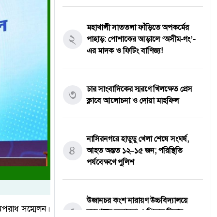
মহাখালী সাততলা ফাঁড়িতে অপকর্মের
২
পাহাড়: পোশাকের আড়ালে ‘অসীম-গং’-
এর মাদক ও ফিটিং বাণিজ্য!
চার সাংবাদিকের স্মরণে খিলক্ষেত প্রেস
৩
ক্লাবে আলোচনা ও দোয়া মাহফিল
নাসিরনগরে হাডুডু খেলা শেষে সংঘর্ষ,
৪
আহত অন্তত ১২–১৫ জন; পরিস্থিতি
পর্যবেক্ষণে পুলিশ
উজানচর কংশ নারায়ণ উচ্চবিদ্যালয়ে
 অপরাধ সম্মেলন।
৫
মরণোত্তর সম্মাননা ও শিক্ষক বিদায়