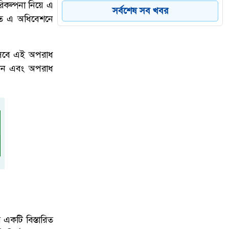
রিকল্পনা নিয়ে এ
সংবর্ধনা অনুষ্ঠিত।
সর্বশেষ সব খবর
িত এ অধিবেশনে
নতুন কুঁড়ি স্পোর্টস: তরুণ প্রতিভাদের
হিসেবে এই অপরাধ
৬
নিয়ে ঢাকার আর্মি স্টেডিয়ামে জমজমাট
 নেন এবং অপরাধ
সমাপনী
মার্কিন অস্ত্রভাণ্ডার ফুরিয়ে আসছে? ট্রাম্পের
৭
কড়া জবাবে চাঞ্চল্য
শারীরিক অসুস্থতায় রাষ্ট্রপতি মো.
৮
সাহাবুদ্দিনের পদত্যাগ, ভারপ্রাপ্ত দায়িত্বে
স্পিকার হাফিজ উদ্দিন আহমদ
 একটি বিস্তারিত