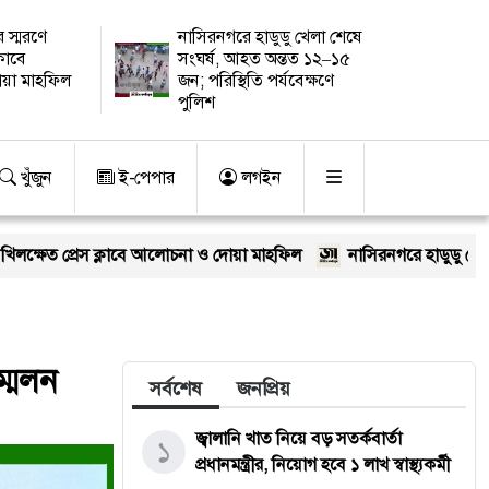
 স্মরণে
নাসিরনগরে হাডুডু খেলা শেষে
্লাবে
সংঘর্ষ, আহত অন্তত ১২–১৫
য়া মাহফিল
জন; পরিস্থিতি পর্যবেক্ষণে
পুলিশ
খুঁজুন
ই-পেপার
লগইন
ক্লাবে আলোচনা ও দোয়া মাহফিল
নাসিরনগরে হাডুডু খেলা শেষে সংঘর্ষ, আহ
্মেলন
সর্বশেষ
জনপ্রিয়
জ্বালানি খাত নিয়ে বড় সতর্কবার্তা
১
প্রধানমন্ত্রীর, নিয়োগ হবে ১ লাখ স্বাস্থ্যকর্মী