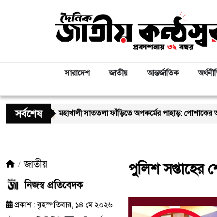
সারাদেশ
জাতীয়
আন্তর্জাতিক
অর্থনী
সর্বশেষ
মহাখালী সাততলা ফাঁড়িতে অপকর্মের পাহাড়: পোশাকের আড়ালে ‘অসীম-গং’-
জাতীয়
পুলিশ সপ্তাহের 
নিজস্ব প্রতিবেদক
প্রকাশ : বৃহস্পতিবার, ১৪ মে ২০২৬