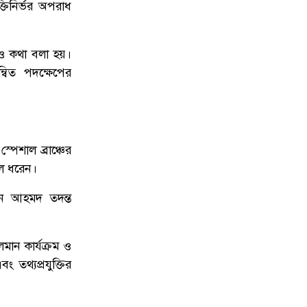
ডেঙ্গু প্রতিরোধে প্রশাসকদের উদ্যোগে
্তিনির্ভর অপরাধ
৯
নতুন গতি, সবাইকে সম্পৃক্ত হওয়ার আহ্বান
প্রতিমন্ত্রী মীর শাহে আলমের
েও কথা বলা হয়।
্বিত পদক্ষেপের
উত্তরায় সড়ক দুর্ঘটনায় দুই সাংবাদিক
১০
নিহত, বাসচালক পলাতক
েশাল ব্রাঞ্চের
লে ধরেন।
দিন আহমদ তদন্ত
মান কার্যক্রম ও
ং তথ্যপ্রযুক্তির