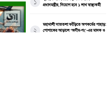
১
প্রধানমন্ত্রীর, নিয়োগ হবে ১ লাখ স্বাস্থ্যকর্মী
মহাখালী সাততলা ফাঁড়িতে অপকর্মের পাহাড়:
২
পোশাকের আড়ালে ‘অসীম-গং’-এর মাদক ও
ফিটিং বাণিজ্য!
চার সাংবাদিকের স্মরণে খিলক্ষেত প্রেস ক্লাবে
৩
আলোচনা ও দোয়া মাহফিল
নাসিরনগরে হাডুডু খেলা শেষে সংঘর্ষ, আহত
৪
অন্তত ১২–১৫ জন; পরিস্থিতি পর্যবেক্ষণে
পুলিশ
 দৃশ্য।