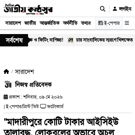
লগইন
সারাদেশ
জাতীয়
আন্তর্জাতিক
অর্থনীতি
তথ্যপ্রযুক্তি
স্বাস্থ্য
ই-পেপার
আইন-বিচা
সর্বশেষ
 মাদক ও ফিটিং বাণিজ্য!
চার সাংবাদিকের স্মরণে খিলক্ষেত প্রেস ক্ল
সারাদেশ
নিজস্ব প্রতিবেদক
প্রকাশ : শনিবার, ০৯ মে ২০২৬
ই-পেপার/প্রিন্ট ভিউ
ফটোকার্ড
|
"মাদারীপুরে কোটি টাকার আইসিইউ
তালাবদ্ধ, লোকবলের অভাবে অচল