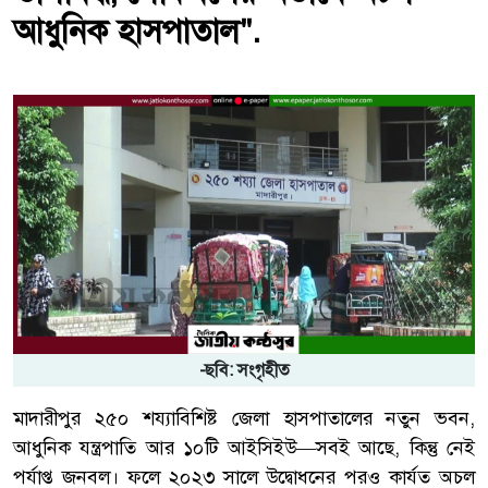
আধুনিক হাসপাতাল".
-ছবি: সংগৃহীত
মাদারীপুর ২৫০ শয্যাবিশিষ্ট জেলা হাসপাতালের নতুন ভবন,
আধুনিক যন্ত্রপাতি আর ১০টি আইসিইউ—সবই আছে, কিন্তু নেই
পর্যাপ্ত জনবল। ফলে ২০২৩ সালে উদ্বোধনের পরও কার্যত অচল