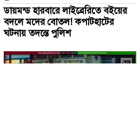
ডায়মন্ড হারবারে লাইব্রেরিতে বইয়ের
বদলে মদের বোতল! কপাটহাটের
ঘটনায় তদন্তে পুলিশ
কপাটহাটের বিতর্কিত লাইব্রেরি থেকে উদ্ধার হওয়া মদের বোতল ঘিরে
এলাকাজুড়ে তীব্র চাঞ্চল্য। -ছবি: সংগৃহীত