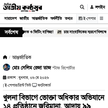
লগইন
সারাদেশ
জাতীয়
আন্তর্জাতিক
অর্থনীতি
তথ্যপ্রযুক্তি
স্বাস্থ্য
ই-পেপার
আইন-বিচা
সর্বশেষ
-এর মাদক ও ফিটিং বাণিজ্য!
চার সাংবাদিকের স্মরণে খিলক্ষেত প্রেস
আন্তর্জাতিক
মোঃ সেলিম রেজা তাজ
স্টাফ রিপোর্টার
প্রকাশ : বুধবার, ০৬ মে ২০২৬
ই-পেপার/প্রিন্ট ভিউ
ফটোকার্ড
|
খুলনা বিভাগে ভোক্তা অধিকার অভিযানে
১৪ প্রতিষ্ঠানে জরিমানা, আদায় ৯৯