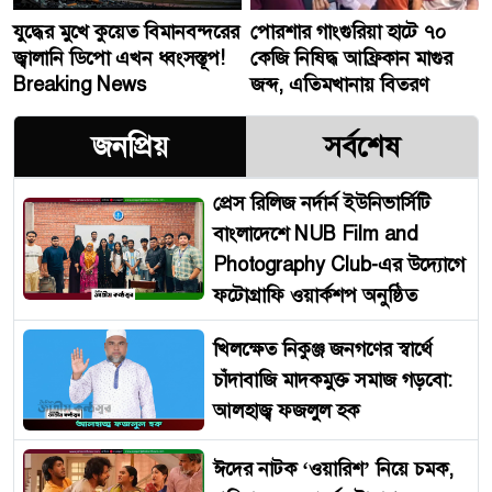
যুদ্ধের মুখে কুয়েত বিমানবন্দরের
পোরশার গাংগুরিয়া হাটে ৭০
জ্বালানি ডিপো এখন ধ্বংসস্তূপ!
কেজি নিষিদ্ধ আফ্রিকান মাগুর
Breaking News
জব্দ, এতিমখানায় বিতরণ
জনপ্রিয়
সর্বশেষ
প্রেস রিলিজ নর্দার্ন ইউনিভার্সিটি
বাংলাদেশে NUB Film and
Photography Club-এর উদ্যোগে
ফটোগ্রাফি ওয়ার্কশপ অনুষ্ঠিত
খিলক্ষেত নিকুঞ্জ জনগণের স্বার্থে
চাঁদাবাজি মাদকমুক্ত সমাজ গড়বো:
আলহাজ্ব ফজলুল হক
ঈদের নাটক ‘ওয়ারিশ’ নিয়ে চমক,