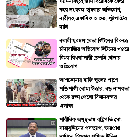
ময়মনসিংহে জমি বিরোধকে কেন্দ্র
করে সংঘবদ্ধ হামলার অভিযোগ,
নারীসহ একাধিক আহত, লুটপাটের
দাবি
বনানী যুবদল নেতা লিটনের বিরুদ্ধে
চাঁদাবাজির অভিযোগ লিটনের খপ্পরে
নিঃস্ব বিধবা নারী রেশমি :থানায়
অভিযোগ
আশকোনায় হাজি স্কুলের পাশে
শক্তিশালী বোমা উদ্ধার, বড় নাশকতা
থেকে রক্ষা পেলো বিমানবন্দর
এলাকা
শারীরিক অসুস্থতায় রাষ্ট্রপতি মো.
সাহাবুদ্দিনের পদত্যাগ, ভারপ্রাপ্ত
দায়িত্বে স্পিকার হাফিজ উদ্দিন