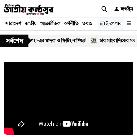
লগইন
সারাদেশ
জাতীয়
আন্তর্জাতিক
অর্থনীতি
তথ্যপ্রযুক্তি
স্বাস্থ্য
ই-পেপার
আইন-বিচা
সর্বশেষ
ে ‘অসীম-গং’-এর মাদক ও ফিটিং বাণিজ্য!
চার সাংবাদিকের স্মরণে খিল