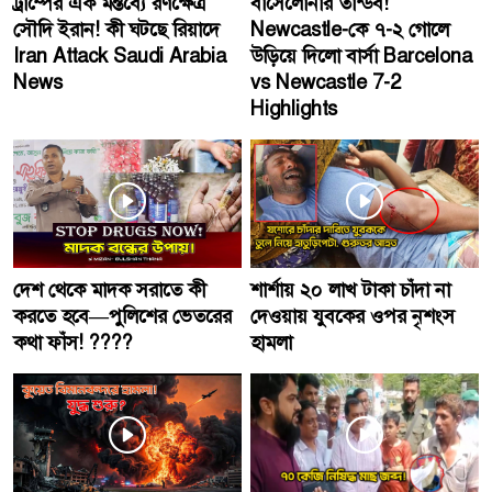
ট্রাম্পের এক মন্তব্যে রণক্ষেত্র
বার্সেলোনার তান্ডব!
সৌদি ইরান! কী ঘটছে রিয়াদে
Newcastle-কে ৭-২ গোলে
Iran Attack Saudi Arabia
উড়িয়ে দিলো বার্সা Barcelona
News
vs Newcastle 7-2
Highlights
দেশ থেকে মাদক সরাতে কী
শার্শায় ২০ লাখ টাকা চাঁদা না
করতে হবে—পুলিশের ভেতরের
দেওয়ায় যুবকের ওপর নৃশংস
কথা ফাঁস! ????
হামলা