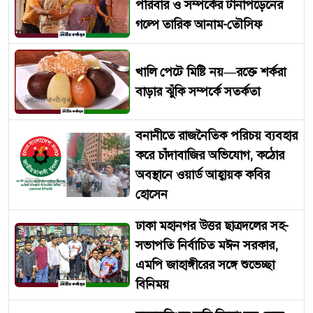
পরিবার ও সম্পর্কের টানাপড়েনের
গল্পে তারিক আনাম-তৌসিফ
খালি পেটে মিষ্টি নয়—রক্তে শর্করা
বাড়ার ঝুঁকি সম্পর্কে সতর্কতা
বনানীতে রাজনৈতিক পরিচয় ব্যবহার
করে চাঁদাবাজির অভিযোগ, কঠোর
অবস্থানে ওয়ার্ড আহ্বায়ক কবির
হোসেন
ঢাকা মহানগর উত্তর ছাত্রদলের সহ-
সভাপতি নির্বাচিত মঈন সরকার,
এমপি জাহাঙ্গীরের সঙ্গে শুভেচ্ছা
বিনিময়