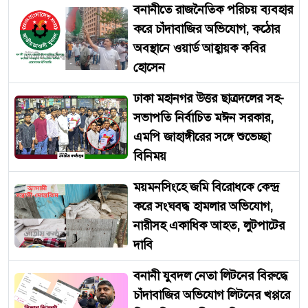
বনানীতে রাজনৈতিক পরিচয় ব্যবহার
করে চাঁদাবাজির অভিযোগ, কঠোর
অবস্থানে ওয়ার্ড আহ্বায়ক কবির
হোসেন
ঢাকা মহানগর উত্তর ছাত্রদলের সহ-
সভাপতি নির্বাচিত মঈন সরকার,
এমপি জাহাঙ্গীরের সঙ্গে শুভেচ্ছা
বিনিময়
ময়মনসিংহে জমি বিরোধকে কেন্দ্র
করে সংঘবদ্ধ হামলার অভিযোগ,
নারীসহ একাধিক আহত, লুটপাটের
দাবি
বনানী যুবদল নেতা লিটনের বিরুদ্ধে
চাঁদাবাজির অভিযোগ লিটনের খপ্পরে