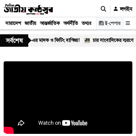
লগইন
সারাদেশ
জাতীয়
আন্তর্জাতিক
অর্থনীতি
তথ্যপ্রযুক্তি
স্বাস্থ্য
ই-পেপার
আইন-বিচা
সর্বশেষ
অসীম-গং’-এর মাদক ও ফিটিং বাণিজ্য!
চার সাংবাদিকের স্মরণে খিলক্ষ