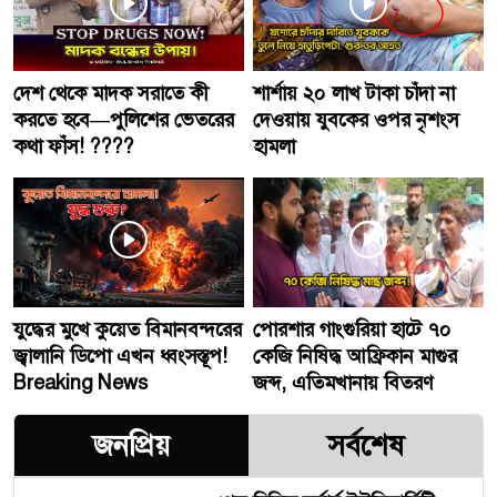
দেশ থেকে মাদক সরাতে কী
শার্শায় ২০ লাখ টাকা চাঁদা না
করতে হবে—পুলিশের ভেতরের
দেওয়ায় যুবকের ওপর নৃশংস
কথা ফাঁস! ????
হামলা
যুদ্ধের মুখে কুয়েত বিমানবন্দরের
পোরশার গাংগুরিয়া হাটে ৭০
জ্বালানি ডিপো এখন ধ্বংসস্তূপ!
কেজি নিষিদ্ধ আফ্রিকান মাগুর
Breaking News
জব্দ, এতিমখানায় বিতরণ
জনপ্রিয়
সর্বশেষ