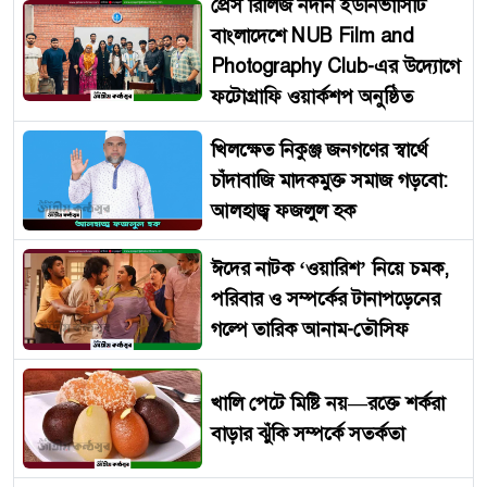
প্রেস রিলিজ নর্দার্ন ইউনিভার্সিটি
বাংলাদেশে NUB Film and
Photography Club-এর উদ্যোগে
ফটোগ্রাফি ওয়ার্কশপ অনুষ্ঠিত
খিলক্ষেত নিকুঞ্জ জনগণের স্বার্থে
চাঁদাবাজি মাদকমুক্ত সমাজ গড়বো:
আলহাজ্ব ফজলুল হক
ঈদের নাটক ‘ওয়ারিশ’ নিয়ে চমক,
পরিবার ও সম্পর্কের টানাপড়েনের
গল্পে তারিক আনাম-তৌসিফ
খালি পেটে মিষ্টি নয়—রক্তে শর্করা
বাড়ার ঝুঁকি সম্পর্কে সতর্কতা