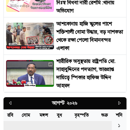
নিঃস্ব বিধবা নারী রেশমি :থানায়
অভিযোগ
আশকোনায় হাজি স্কুলের পাশে
শক্তিশালী বোমা উদ্ধার, বড় নাশকতা
থেকে রক্ষা পেলো বিমানবন্দর
এলাকা
শারীরিক অসুস্থতায় রাষ্ট্রপতি মো.
সাহাবুদ্দিনের পদত্যাগ, ভারপ্রাপ্ত
দায়িত্বে স্পিকার হাফিজ উদ্দিন
আহমদ
আগস্ট
2026
রবি
সোম
মঙ্গল
বুধ
বৃহস্পতি
শুক্র
শনি
1