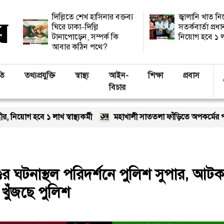
দিল্লিতে শেখ হাসিনার বক্তব্য
জ্বালানি খাত ন
ঘিরে ঢাকা–দিল্লি
সতর্কবার্তা প্রধান
টানাপোড়েন, সম্পর্ক কি
নিয়োগ হবে ১ লাখ 
আবার কঠিন পথে?
তি
তথ্যপ্রযুক্তি
স্বাস্থ্য
আইন-
শিক্ষা
প্রবাস
বিচার
 স্বাস্থ্যকর্মী
মহাখালী সাততলা ফাঁড়িতে অপকর্মের পাহাড়: পোশাকের 
্ডের ঘটনাস্থল পরিদর্শনে পুলিশ সুপার, আটক
খুঁজছে পুলিশ