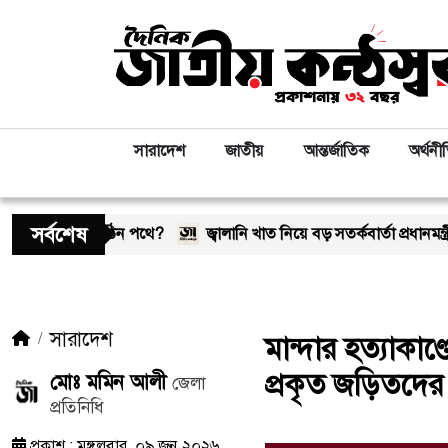
সারাদেশ
জাতীয়
আন্তর্জাতিক
অর্থনী
সর্বশেষ
কঠিন পথে?
জ্বালানি খাত নিয়ে বড় সতর্কবার্তা প্রধানমন্ত্রীর, নিয়োগ হবে ১ লাখ
সারাদেশ
মান্দার হত্যাকাণ
প্রকৃত জড়িতদের 
মোঃ মমিন আলী
জেলা
প্রতিনিধি
প্রকাশ : মঙ্গলবার, ০৯ জুন ২০২৬