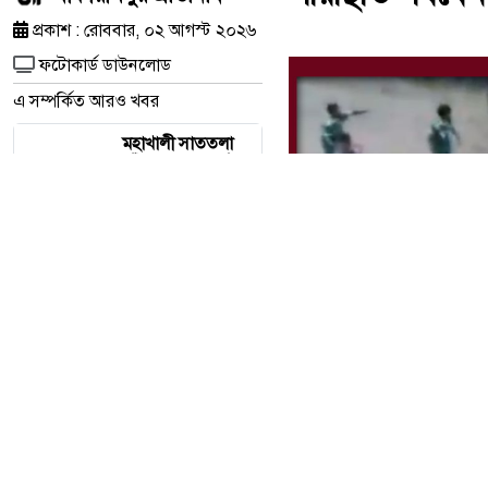
প্রকাশ : রোববার, ০২ আগস্ট ২০২৬
ফটোকার্ড ডাউনলোড
এ সম্পর্কিত আরও খবর
মহাখালী সাততলা
ফাঁড়িতে অপকর্মের
পাহাড়: পোশাকের
আড়ালে ‘অসীম-গং’-
এর মাদক ও ফিটিং
বাণিজ্য!
চার সাংবাদিকের
স্মরণে খিলক্ষেত প্রেস
ক্লাবে আলোচনা ও
দোয়া মাহফিল
নাসিরনগরে হাডুডু
খেলা শেষে সংঘর্ষ,
আহত অন্তত ১২–১৫
জন; পরিস্থিতি
পর্যবেক্ষণে পুলিশ