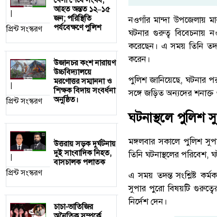
আহত অন্তত ১২–১৫
|
জন; পরিস্থিতি
নওগাঁর মান্দা উপজেলায় ম
পর্যবেক্ষণে পুলিশ
প্রিন্ট সংস্করণ
ঘটনার গুরুত্ব বিবেচনায় 
করেছেন। এ সময় তিনি তদন্তে
করেন।
উজানচর কংশ নারায়ণ
উচ্চবিদ্যালয়ে
পুলিশ জানিয়েছে, ঘটনার প
মরণোত্তর সম্মাননা ও
|
শিক্ষক বিদায় সংবর্ধনা
সঙ্গে জড়িত অন্যদের শনাক্ত
অনুষ্ঠিত।
প্রিন্ট সংস্করণ
ঘটনাস্থলে পুলিশ স
মঙ্গলবার সকালে পুলিশ সুপ
উত্তরায় সড়ক দুর্ঘটনায়
দুই সাংবাদিক নিহত,
তিনি ঘটনাস্থলের পরিবেশ, ঘটন
|
বাসচালক পলাতক
প্রিন্ট সংস্করণ
এ সময় তদন্ত সংশ্লিষ্ট কর্
সুপার পুরো বিষয়টি গুরুত্
নির্দেশ দেন।
চাচা-ভাতিজির
অনৈতিক সম্পর্কে