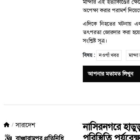
মান্দার এই হত্যাকাণ্ডের ক্
অপেক্ষা করার পরামর্শ দিয়েছে
এদিকে নিহতের ঘটনায় এলা
তৎপরতা জোরদার করা হয়েছ
সংশ্লিষ্ট সূত্র।
বিষয় :
নওগাঁ খবর
মান্দা 
আপনার মতামত লিখুন
সারাদেশ
নাসিরনগরে হাডু
পরিস্থিতি পর্যবেক
বাঞ্চারামপুর প্রতিনিধি