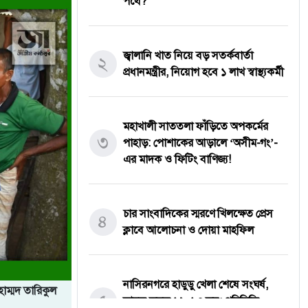
পথে?
জ্বালানি খাত নিয়ে বড় সতর্কবার্তা
২
প্রধানমন্ত্রীর, নিয়োগ হবে ১ লাখ স্বাস্থ্যকর্মী
মহাখালী সাততলা ফাঁড়িতে অপকর্মের
৩
পাহাড়: পোশাকের আড়ালে ‘অসীম-গং’-
এর মাদক ও ফিটিং বাণিজ্য!
চার সাংবাদিকের স্মরণে খিলক্ষেত প্রেস
৪
ক্লাবে আলোচনা ও দোয়া মাহফিল
নাসিরনগরে হাডুডু খেলা শেষে সংঘর্ষ,
হাম্মদ তারিকুল
৫
আহত অন্তত ১২–১৫ জন; পরিস্থিতি