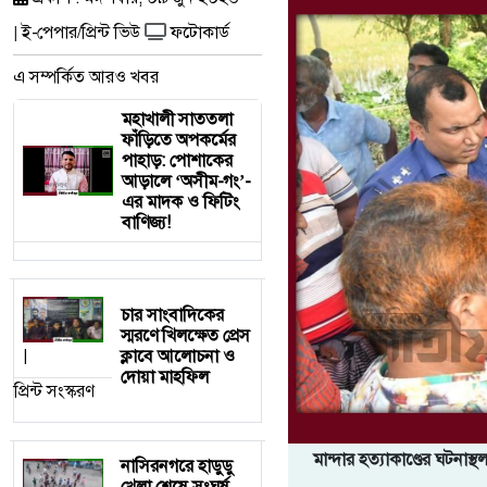
ই-পেপার/প্রিন্ট ভিউ
ফটোকার্ড
|
এ সম্পর্কিত আরও খবর
মহাখালী সাততলা
ফাঁড়িতে অপকর্মের
পাহাড়: পোশাকের
আড়ালে ‘অসীম-গং’-
এর মাদক ও ফিটিং
বাণিজ্য!
চার সাংবাদিকের
স্মরণে খিলক্ষেত প্রেস
ক্লাবে আলোচনা ও
|
দোয়া মাহফিল
প্রিন্ট সংস্করণ
মান্দার হত্যাকাণ্ডের ঘটনাস
নাসিরনগরে হাডুডু
খেলা শেষে সংঘর্ষ,