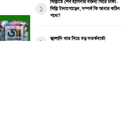
দিল্লিতে শেখ হাসিনার বক্তব্য ঘিরে ঢাকা–
১
দিল্লি টানাপোড়েন, সম্পর্ক কি আবার কঠিন
পথে?
জ্বালানি খাত নিয়ে বড় সতর্কবার্তা
২
প্রধানমন্ত্রীর, নিয়োগ হবে ১ লাখ স্বাস্থ্যকর্মী
মহাখালী সাততলা ফাঁড়িতে অপকর্মের পাহাড়:
৩
পোশাকের আড়ালে ‘অসীম-গং’-এর মাদক ও
ফিটিং বাণিজ্য!
চার সাংবাদিকের স্মরণে খিলক্ষেত প্রেস ক্লাবে
৪
আলোচনা ও দোয়া মাহফিল