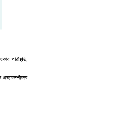
শারীরিক অসুস্থতায় রাষ্ট্রপতি মো.
৯
সাহাবুদ্দিনের পদত্যাগ, ভারপ্রাপ্ত দায়িত্বে
স্পিকার হাফিজ উদ্দিন আহমদ
ডেঙ্গু প্রতিরোধে প্রশাসকদের উদ্যোগে
১০
নতুন গতি, সবাইকে সম্পৃক্ত হওয়ার আহ্বান
প্রতিমন্ত্রী মীর শাহে আলমের
য়কার পরিস্থিতি,
রত্যক্ষদর্শীদের