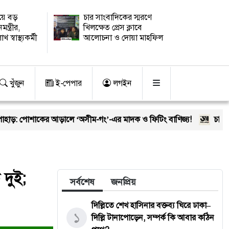
িয়ে বড়
চার সাংবাদিকের স্মরণে
মন্ত্রীর,
খিলক্ষেত প্রেস ক্লাবে
স্বাস্থ্যকর্মী
আলোচনা ও দোয়া মাহফিল
খুঁজুন
ই-পেপার
লগইন
আড়ালে ‘অসীম-গং’-এর মাদক ও ফিটিং বাণিজ্য!
চার সাংবাদিকের স্মরণে
 দুই;
সর্বশেষ
জনপ্রিয়
দিল্লিতে শেখ হাসিনার বক্তব্য ঘিরে ঢাকা–
১
দিল্লি টানাপোড়েন, সম্পর্ক কি আবার কঠিন