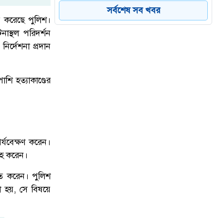
পর্যবেক্ষণে পুলিশ
সর্বশেষ সব খবর
র করেছে পুলিশ।
াস্থল পরিদর্শন
উজানচর কংশ নারায়ণ উচ্চবিদ্যালয়ে
ির্দেশনা প্রদান
৬
মরণোত্তর সম্মাননা ও শিক্ষক বিদায়
সংবর্ধনা অনুষ্ঠিত।
ি হত্যাকাণ্ডের
নতুন কুঁড়ি স্পোর্টস: তরুণ প্রতিভাদের
৭
নিয়ে ঢাকার আর্মি স্টেডিয়ামে জমজমাট
সমাপনী
র্যবেক্ষণ করেন।
্রহ করেন।
মার্কিন অস্ত্রভাণ্ডার ফুরিয়ে আসছে? ট্রাম্পের
৮
হিত করেন। পুলিশ
কড়া জবাবে চাঞ্চল্য
না হয়, সে বিষয়ে