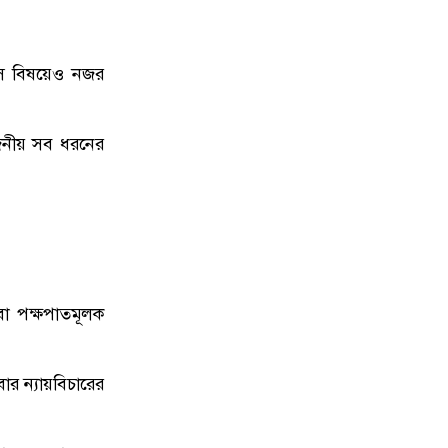
 সে বিষয়েও নজর
য়োজনীয় সব ধরনের
বা পক্ষপাতমূলক
ার ন্যায়বিচারের