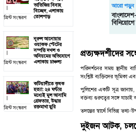
ভাতিজির বিবাহ
আরো পড়ুন
|
বিচ্ছেদ, এলাকায়
বাংলাদেশ-
তোলপাড়
প্রিন্ট সংস্করণ
বিনিয়োগে
নূরুল আনোয়ার
ওয়াকফ স্টেটের
সম্পত্তি দখল ও
প্রত্যক্ষদর্শীদের সঙ
|
অনিয়মের অভিযোগে
এলাকায় চাঞ্চল্য
প্রিন্ট সংস্করণ
পরিদর্শনের সময় স্থানীয় বা
সংশ্লিষ্ট ব্যক্তিদের ভূমিকা
কটিয়াদীতে কৃষক
পুলিশের একটি সূত্র জানায়,
হত্যা: ২৪ ঘণ্টার
মধ্যেই মূল আসামি
বক্তব্য গুরুত্বের সঙ্গে যাচাই 
|
গ্রেফতার, উদ্ধার
রক্তমাখা ছুরি
প্রিন্ট সংস্করণ
তদন্তের স্বার্থে বিভিন্ন তথ
দুইজন আটক, চলছ