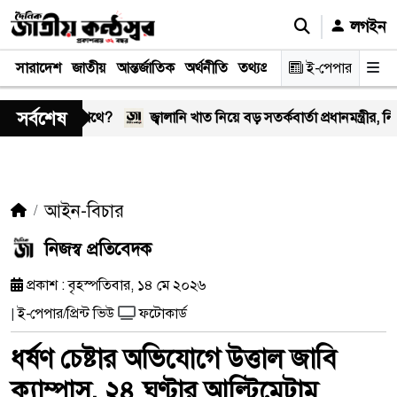
লগইন
সারাদেশ
জাতীয়
আন্তর্জাতিক
অর্থনীতি
তথ্যপ্রযুক্তি
স্বাস্থ্য
ই-পেপার
আইন-বিচা
সর্বশেষ
র কঠিন পথে?
জ্বালানি খাত নিয়ে বড় সতর্কবার্তা প্রধানমন্ত্রীর, নিয়োগ হবে ১ ল
আইন-বিচার
নিজস্ব প্রতিবেদক
প্রকাশ : বৃহস্পতিবার, ১৪ মে ২০২৬
ই-পেপার/প্রিন্ট ভিউ
ফটোকার্ড
|
ধর্ষণ চেষ্টার অভিযোগে উত্তাল জাবি
ক্যাম্পাস, ২৪ ঘণ্টার আল্টিমেটাম