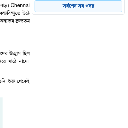
সংবর্ধনা অনুষ্ঠিত।
িং ঝড়।
Chennai
সর্বশেষ সব খবর
্রবিন্দুতে উঠে
অন্যতম দ্রুততম
নতুন কুঁড়ি স্পোর্টস: তরুণ প্রতিভাদের
৬
নিয়ে ঢাকার আর্মি স্টেডিয়ামে জমজমাট
সমাপনী
ের উচ্ছ্বাস ছিল
িয়ে মাঠে নামে।
মার্কিন অস্ত্রভাণ্ডার ফুরিয়ে আসছে? ট্রাম্পের
৭
কড়া জবাবে চাঞ্চল্য
িনি শুরু থেকেই
শারীরিক অসুস্থতায় রাষ্ট্রপতি মো.
৮
সাহাবুদ্দিনের পদত্যাগ, ভারপ্রাপ্ত দায়িত্বে
স্পিকার হাফিজ উদ্দিন আহমদ