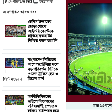
ই-পেপার/প্রিন্ট ভিউ
ফটোকার্ড
|
এ সম্পর্কিত আরও খবর
ডেনিস উন্দাভের
জোড়া গোলে
আইভরি কোস্টকে
হারিয়ে নকআউট
নিশ্চিত করল জার্মানি
বাংলাদেশ সিরিজের
আগে অস্ট্রেলিয়া দলে
বড় পরিবর্তন, ছিটকে
|
গেলেন ট্রাভিস হেড ও
মিচেল মার্শ
প্রিন্ট সংস্করণ
অর্থনীতিবিদদের
জরিপে বিশ্বকাপের
মাত্র ১৩ ব
ভবিষ্যদ্বাণী, স্পেনকে
|
হারিয়ে চ্যাম্পিয়ন হতে