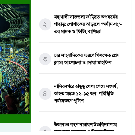
মহাখালী সাততলা ফাঁড়িতে অপকর্মের
২
পাহাড়: পোশাকের আড়ালে ‘অসীম-গং’-
এর মাদক ও ফিটিং বাণিজ্য!
চার সাংবাদিকের স্মরণে খিলক্ষেত প্রেস
৩
ক্লাবে আলোচনা ও দোয়া মাহফিল
নাসিরনগরে হাডুডু খেলা শেষে সংঘর্ষ,
৪
আহত অন্তত ১২–১৫ জন; পরিস্থিতি
পর্যবেক্ষণে পুলিশ
উজানচর কংশ নারায়ণ উচ্চবিদ্যালয়ে
৫
মরণোত্তর সম্মাননা ও শিক্ষক বিদায়