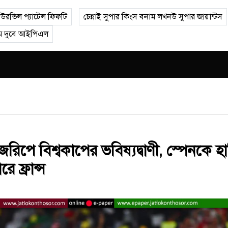
উরভিল প্যাটেল ফিফটি
চেন্নাই সুপার কিংস বনাম লখনউ সুপার জায়ান্টস
ম দুবে আইপিএল
রিপে বিশ্বকাপের ভবিষ্যদ্বাণী, স্পেনকে হ
ে ফ্রান্স