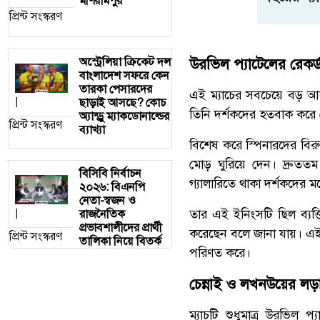
মণিরামপুর
প্রিন্ট সংস্করণ
অস্ট্রেলিয়া ক্রিকেট দল
উরভিল প্যাটেলের রেকর্
বাংলাদেশ সফরে কেন
তারকা পেসারদের
এই ম্যাচের সবচেয়ে বড় আলো
ছাড়াই আসছে? কোচ
|
তিনি দর্শকদের হতবাক করে দ
অ্যান্ড্রু ম্যাকডোনাল্ডের
প্রিন্ট সংস্করণ
ব্যাখ্যা
বিশেষ করে স্পিনারদের বিরু
মোড় ঘুরিয়ে দেন। দ্রুতত
বিসিবি নির্বাচন
গ্যালারিতে থাকা দর্শকদের 
২০২৬: বিএনপি
নেতা-স্বজন ও
তার এই ইনিংসটি ছিল ব্যক্
রাজনৈতিক
|
প্রভাবশালীদের প্রার্থী
করেছেন বলে জানা যায়। এই ম
প্রিন্ট সংস্করণ
তালিকা নিয়ে বিতর্ক
পরিণত করে।
চেন্নাই ও লখনউয়ের লড়া
ম্যাচটি শুধুমাত্র উরভিল প