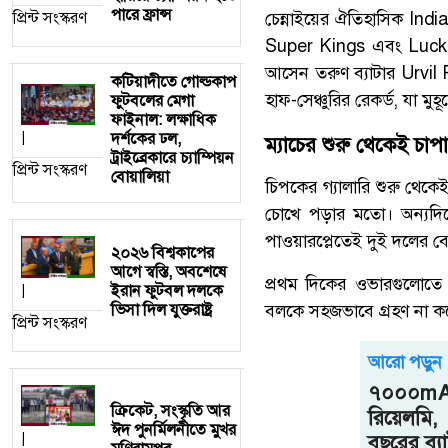
পারে ফ্রান্স
প্রিন্ট সংস্করণ
চেন্নাইয়ের ঐতিহাসিক
Indi
Super Kings
এবং
Luck
আসেন তরুণ ব্যাটার
Urvil 
কটিয়াদীতে গোল্ডকাপ
হাফ-সেঞ্চুরির রেকর্ড, যা মু
ফুটবলের মেগা
ফাইনাল: লক্ষাধিক
দর্শকের ঢল,
|
ম্যাচের শুরু থেকেই চাপা
ট্রাইব্রেকারে চ্যাম্পিয়ন
প্রিন্ট সংস্করণ
বোয়ালিয়া
চিপকের গ্যালারি শুরু থেকেই
চোখে পড়ার মতো। অন্যদিকে
পাওয়ারপ্লেতেই দুই দলের বো
২০২৬ বিশ্বকাপের
আগে স্বস্তি, অবশেষে
প্রথম দিকের ওভারগুলোতে 
ইরান ফুটবল দলকে
|
ভিসা দিল যুক্তরাষ্ট্র
বলকে সহজভাবে গ্রহণ না কর
প্রিন্ট সংস্করণ
আরো পড়ুন
৭০০০mAh 
ক্রিকেট, সংস্কৃতি আর
রিয়েলমি
ঈদ পুনর্মিলনীতে মুখর
|
বছরের ব্যাট