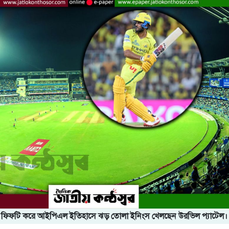
লে ফিফটি করে আইপিএল ইতিহাসে ঝড় তোলা ইনিংস খেলছেন উরভিল প্যাটেল।