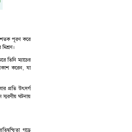
ডেঙ্গু প্রতিরোধে প্রশাসকদের উদ্যোগে
৯
নতুন গতি, সবাইকে সম্পৃক্ত হওয়ার আহ্বান
প্রতিমন্ত্রী মীর শাহে আলমের
উত্তরায় সড়ক দুর্ঘটনায় দুই সাংবাদিক
্ধশতক পূরণ করে
১০
নিহত, বাসচালক পলাতক
 মিশ্রণ।
রে তিনি ম্যাচের
রকাশ করেন, যা
ার প্রতি উৎসর্গ
ন স্মরণীয় ঘটনায়
দ্বন্দ্বিতা গড়ে