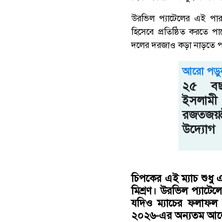
উরভিল প্যাটেলের এই পারফ
হিসেবে প্রতিষ্ঠিত করতে প
দলের দরজাও কড়া নাড়তে প
আরো পড়ু
২৫ বছ
ইসলামী
রজতজয়
উদ্যোগ
চিপকের এই ম্যাচ শুধু 
মিশ্রণ। উরভিল প্যাটে
যদিও ম্যাচের ফলাফল ন
২০২৬-এর অন্যতম আলো