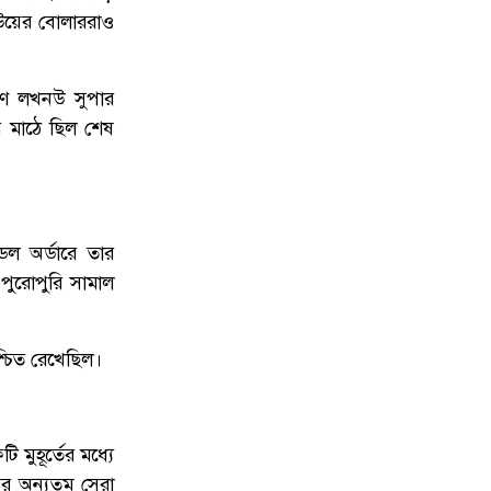
নউয়ের বোলাররাও
ণে লখনউ সুপার
য়ে মাঠে ছিল শেষ
ডল অর্ডারে তার
পুরোপুরি সামাল
শ্চিত রেখেছিল।
মুহূর্তের মধ্যে
 অন্যতম সেরা