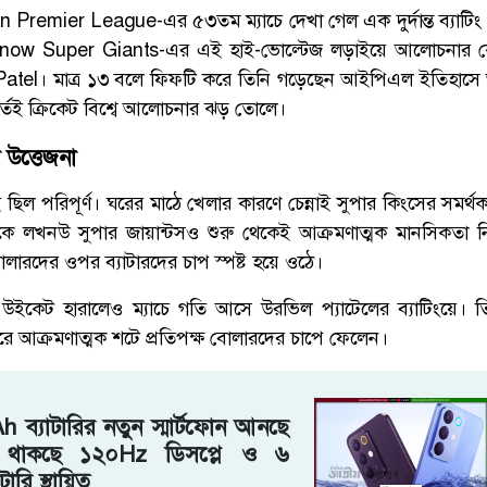
an Premier League
-এর ৫৩তম ম্যাচে দেখা গেল এক দুর্দান্ত ব্যাট
now Super Giants
-এর এই হাই-ভোল্টেজ লড়াইয়ে আলোচনার কেন্দ
Patel
। মাত্র ১৩ বলে ফিফটি করে তিনি গড়েছেন আইপিএল ইতিহাসে 
হূর্তেই ক্রিকেট বিশ্বে আলোচনার ঝড় তোলে।
 উত্তেজনা
 ছিল পরিপূর্ণ। ঘরের মাঠে খেলার কারণে চেন্নাই সুপার কিংসের সমর্থকদ
 লখনউ সুপার জায়ান্টসও শুরু থেকেই আক্রমণাত্মক মানসিকতা ন
লারদের ওপর ব্যাটারদের চাপ স্পষ্ট হয়ে ওঠে।
উইকেট হারালেও ম্যাচে গতি আসে উরভিল প্যাটেলের ব্যাটিংয়ে। ত
ে আক্রমণাত্মক শটে প্রতিপক্ষ বোলারদের চাপে ফেলেন।
ব্যাটারির নতুন স্মার্টফোন আনছে
, থাকছে ১২০Hz ডিসপ্লে ও ৬
ারি স্থায়িত্ব