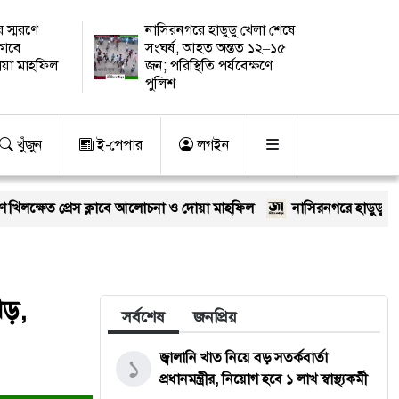
 স্মরণে
নাসিরনগরে হাডুডু খেলা শেষে
্লাবে
সংঘর্ষ, আহত অন্তত ১২–১৫
য়া মাহফিল
জন; পরিস্থিতি পর্যবেক্ষণে
পুলিশ
খুঁজুন
ই-পেপার
লগইন
 ক্লাবে আলোচনা ও দোয়া মাহফিল
নাসিরনগরে হাডুডু খেলা শেষে সংঘর্ষ, আ
ঝড়,
সর্বশেষ
জনপ্রিয়
জ্বালানি খাত নিয়ে বড় সতর্কবার্তা
১
প্রধানমন্ত্রীর, নিয়োগ হবে ১ লাখ স্বাস্থ্যকর্মী