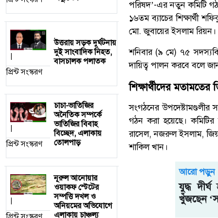
পরিষদ’-এর নতুন কমিটি গঠন
১৬তম ব্যাচের শিক্ষার্থী শ
মো. জুবায়ের ইসলাম রিয়ন।
উত্তরায় সড়ক দুর্ঘটনায়
শনিবার (৯ মে) ৭৫ সদস্য
দুই সাংবাদিক নিহত,
|
বাসচালক পলাতক
দায়িত্ব পালন করবে বলে জা
প্রিন্ট সংস্করণ
শিক্ষার্থীদের মতামতের ভ
চাচা-ভাতিজির
সংগঠনের উপদেষ্টামণ্ডলীর স
অনৈতিক সম্পর্কে
গঠন করা হয়েছে। কমিটির অ
ভাতিজির বিবাহ
|
বিচ্ছেদ, এলাকায়
রাসেল, নজরুল ইসলাম, জি
তোলপাড়
প্রিন্ট সংস্করণ
শাকিল খান।
আরো পড়ুন
নূরুল আনোয়ার
যুদ্ধ দীর্
ওয়াকফ স্টেটের
সম্পত্তি দখল ও
খুঁজছেন ‘স
|
অনিয়মের অভিযোগে
এলাকায় চাঞ্চল্য
প্রিন্ট সংস্করণ