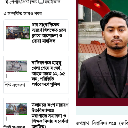
ই-পেপার/প্রিন্ট ভিউ
ফটোকার্ড
|
এ সম্পর্কিত আরও খবর
চার সাংবাদিকের
স্মরণে খিলক্ষেত প্রেস
ক্লাবে আলোচনা ও
দোয়া মাহফিল
নাসিরনগরে হাডুডু
খেলা শেষে সংঘর্ষ,
আহত অন্তত ১২–১৫
|
জন; পরিস্থিতি
পর্যবেক্ষণে পুলিশ
প্রিন্ট সংস্করণ
উজানচর কংশ নারায়ণ
উচ্চবিদ্যালয়ে
মরণোত্তর সম্মাননা ও
|
শিক্ষক বিদায় সংবর্ধনা
জগন্নাথ বিশ্ববিদ্যালয়ে (
অনুষ্ঠিত।
প্রিন্ট সংস্করণ