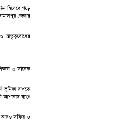
দেশকে আরও সবুজ করে গড়ে তুলতে
৯
সবার প্রতি প্রধানমন্ত্রীর আহ্বান
ংগঠন হিসেবে গড়ে
 জামালপুর জেলার
টানা বৃষ্টিতে ফের ডুবছে চট্টগ্রাম: দুর্ভোগে
১০
ভ্রাতৃত্ববোধের
কর্মজীবী মানুষ, বাড়ল রিকশা ভাড়া
 শিক্ষক ও সাবেক
্ণ ভূমিকা রাখতে
ি আশাবাদ ব্যক্ত
ে আরও সক্রিয় ও