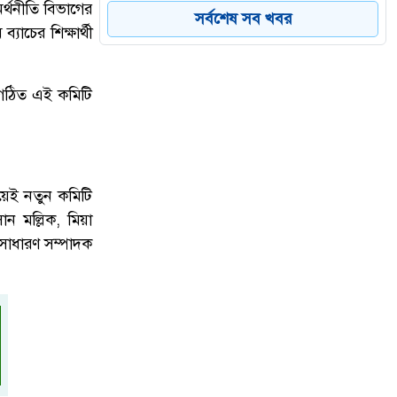
৫
্থনীতি বিভাগের
কড়া জবাবে চাঞ্চল্য
সর্বশেষ সব খবর
াচের শিক্ষার্থী
শারীরিক অসুস্থতায় রাষ্ট্রপতি মো.
বগঠিত এই কমিটি
৬
সাহাবুদ্দিনের পদত্যাগ, ভারপ্রাপ্ত দায়িত্বে
স্পিকার হাফিজ উদ্দিন আহমদ
ডেঙ্গু প্রতিরোধে প্রশাসকদের উদ্যোগে
িয়েই নতুন কমিটি
৭
নতুন গতি, সবাইকে সম্পৃক্ত হওয়ার আহ্বান
ন মল্লিক, মিয়া
প্রতিমন্ত্রী মীর শাহে আলমের
সাধারণ সম্পাদক
উত্তরায় সড়ক দুর্ঘটনায় দুই সাংবাদিক
৮
নিহত, বাসচালক পলাতক