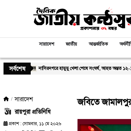
সারাদেশ
জাতীয়
আন্তর্জাতিক
অর্থনী
সর্বশেষ
নাসিরনগরে হাডুডু খেলা শেষে সংঘর্ষ, আহত অন্তত ১২–১৫ জন; পরিস্থিতি প
সারাদেশ
জবিতে জামালপুর 
রায়পুরা প্রতিনিধি
প্রকাশ : সোমবার, ১১ মে ২০২৬