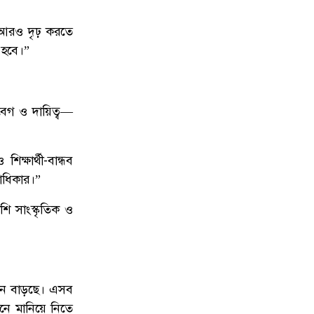
ক আরও দৃঢ় করতে
 হবে।”
বেগ ও দায়িত্ব—
্ষার্থী-বান্ধব
রাধিকার।”
শি সাংস্কৃতিক ও
 দিন বাড়ছে। এসব
বনে মানিয়ে নিতে