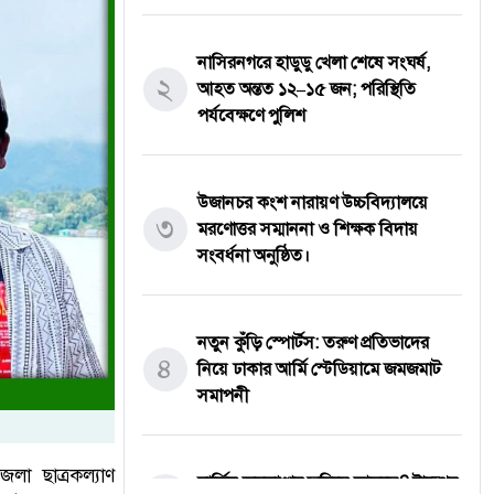
নাসিরনগরে হাডুডু খেলা শেষে সংঘর্ষ,
২
আহত অন্তত ১২–১৫ জন; পরিস্থিতি
পর্যবেক্ষণে পুলিশ
উজানচর কংশ নারায়ণ উচ্চবিদ্যালয়ে
৩
মরণোত্তর সম্মাননা ও শিক্ষক বিদায়
সংবর্ধনা অনুষ্ঠিত।
নতুন কুঁড়ি স্পোর্টস: তরুণ প্রতিভাদের
৪
নিয়ে ঢাকার আর্মি স্টেডিয়ামে জমজমাট
সমাপনী
েলা ছাত্রকল্যাণ
মার্কিন অস্ত্রভাণ্ডার ফুরিয়ে আসছে? ট্রাম্পের