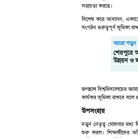
সহায়তা করছে।
বিশেষ করে আবাসন, একাডে
সংগঠন গুরুত্বপূর্ণ ভূমিকা র
আরো পড়ুন
শেরপুরে আ
উন্নয়ন ও জ
জগন্নাথ বিশ্ববিদ্যালয়ের জা
কার্যকর ভূমিকা রাখবে বলে প্
উপসংহার
নতুন নেতৃত্ব ঘোষণার মধ্য দ
শুরু করল। শিক্ষার্থীদের