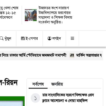
ুডু খেলা শেষে
উজানচর কংশ নারায়ণ
ন্তত ১২–১৫
উচ্চবিদ্যালয়ে মরণোত্তর
র্যবেক্ষণে
সম্মাননা ও শিক্ষক বিদায়
সংবর্ধনা অনুষ্ঠিত।
খুঁজুন
ই-পেপার
লগইন
্মি স্টেডিয়ামে জমজমাট সমাপনী
মার্কিন অস্ত্রভাণ্ডার ফুরিয়ে আসছে? ট্রাম্
ুল-রিয়ন
সর্বশেষ
জনপ্রিয়
চার সাংবাদিকের স্মরণে খিলক্ষেত প্রেস
১
ক্লাবে আলোচনা ও দোয়া মাহফিল