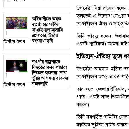
উপদেষ্টা মিয়া রাসেল বলেন,
তুলতেই এ উদ্যোগ নেওয়া হয়
কটিয়াদীতে কৃষক
শিক্ষার্থীদের ঐক্য ও সাংস্কৃ
হত্যা: ২৪ ঘণ্টার
মধ্যেই মূল আসামি
|
গ্রেফতার, উদ্ধার
তিনি আরও বলেন, “জামালপুর
রক্তমাখা ছুরি
প্রিন্ট সংস্করণ
একটি প্ল্যাটফর্ম। আমরা চা
ইতিহাস-ঐতিহ্য তুলে ধরা
নওগাঁয় বজ্রপাতে
নিহতের কবর পাহারা
উপদেষ্টা আহসান মল্লিক বলে
দিচ্ছেন স্বজনরা, লাশ
|
শিক্ষার্থীদের মধ্যে আরও শক
চুরির আশঙ্কায় রাতভর
নজরদারি
প্রিন্ট সংস্করণ
তার মতে, জেলার ইতিহাস, সংস
পারে। একই সঙ্গে শিক্ষার্থ
করেন।
তিনি নবগঠিত কমিটির নেতাদ
কার্যকর ভূমিকা পালন করবে