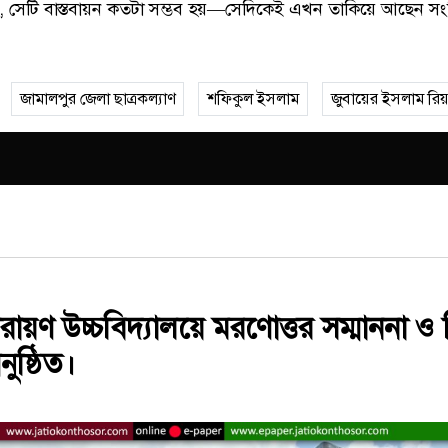
ে, সেটি বাস্তবায়ন কতটা সম্ভব হয়—সেদিকেই এখন তাকিয়ে আছেন সংশ্ল
জামালপুর জেলা ছাত্রকল্যাণ
শফিকুল ইসলাম
জুবায়ের ইসলাম রি
য়ণ উচ্চবিদ্যালয়ে মরণোত্তর সম্মাননা ও 
ুষ্ঠিত।