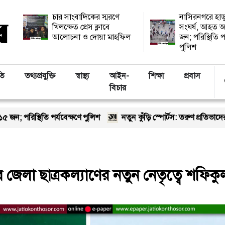
চার সাংবাদিকের স্মরণে
নাসিরনগরে হাড
খিলক্ষেত প্রেস ক্লাবে
সংঘর্ষ, আহত অ
আলোচনা ও দোয়া মাহফিল
জন; পরিস্থিতি প
পুলিশ
তি
তথ্যপ্রযুক্তি
স্বাস্থ্য
আইন-
শিক্ষা
প্রবাস
বিচার
র্যবেক্ষণে পুলিশ
নতুন কুঁড়ি স্পোর্টস: তরুণ প্রতিভাদের নিয়ে ঢাকার আর
জেলা ছাত্রকল্যাণের নতুন নেতৃত্বে শফিক