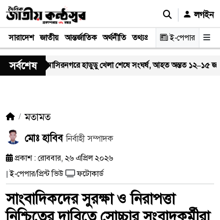
লগইন
সারাদেশ
জাতীয়
আন্তর্জাতিক
অর্থনীতি
তথ্যপ্রযুক্তি
স্বাস্থ্য
ই-পেপার
আইন-বিচা
সর্বশেষ
নাসিরনগরে হাডুডু খেলা শেষে সংঘর্ষ, আহত অন্তত ১২–১৫ জন; পরিস্থিতি 
মতামত
মোঃ হাবিব
নির্বাহী সম্পাদক
প্রকাশ : রোববার, ২৬ এপ্রিল ২০২৬
ই-পেপার/প্রিন্ট ভিউ
ফটোকার্ড
|
সাংবাদিকদের সুরক্ষা ও নিরাপত্তা
নিশ্চিতের দাবিতে সোচ্চার সংবাদকর্মীরা