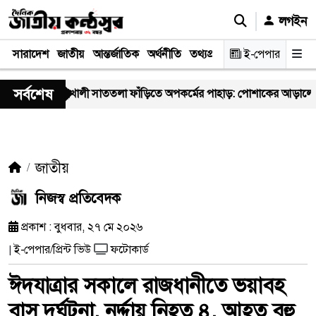
লগইন
সারাদেশ
জাতীয়
আন্তর্জাতিক
অর্থনীতি
তথ্যপ্রযুক্তি
স্বাস্থ্য
ই-পেপার
আইন-বিচা
সর্বশেষ
মহাখালী সাততলা ফাঁড়িতে অপকর্মের পাহাড়: পোশাকের আড়ালে ‘অসীম-গং’
জাতীয়
নিজস্ব প্রতিবেদক
প্রকাশ : বুধবার, ২৭ মে ২০২৬
ই-পেপার/প্রিন্ট ভিউ
ফটোকার্ড
|
ঈদযাত্রার সকালে রাজধানীতে ভয়াবহ
বাস দুর্ঘটনা, নর্দ্দায় নিহত ৪, আহত বহু