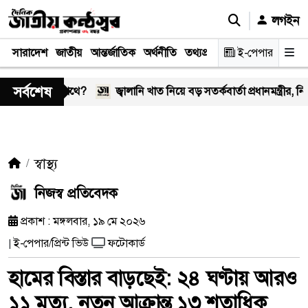
লগইন
সারাদেশ
জাতীয়
আন্তর্জাতিক
অর্থনীতি
তথ্যপ্রযুক্তি
স্বাস্থ্য
ই-পেপার
আইন-বিচা
সর্বশেষ
 কঠিন পথে?
জ্বালানি খাত নিয়ে বড় সতর্কবার্তা প্রধানমন্ত্রীর, নিয়োগ হবে ১ লাখ
স্বাস্থ্য
নিজস্ব প্রতিবেদক
প্রকাশ : মঙ্গলবার, ১৯ মে ২০২৬
ই-পেপার/প্রিন্ট ভিউ
ফটোকার্ড
|
হামের বিস্তার বাড়ছেই: ২৪ ঘণ্টায় আরও
১১ মৃত্যু, নতুন আক্রান্ত ১৩ শতাধিক