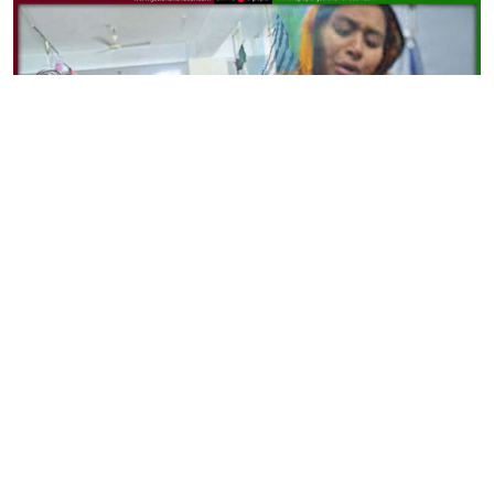
হামের ভয়াবহতায় সন্তান হারিয়ে শোকে ভেঙে পড়েছে দেশের অসংখ্য
পরিবার।
দিনভর শ্রমিকের কাজ শেষে ঘরে ফিরতেন রনি। দরজা খুলতেই
ছোট্ট মেয়ে লামিয়া বাবাকে দেখে মুচকি হেসে উঠত। সেই হাসিই
ছিল ক্লান্ত শরীরের সবচেয়ে বড় ওষুধ। কিন্তু আজ আর সেই হাসি
নেই। ঘরের এক কোণে পড়ে আছে লামিয়ার জামা, খেলনা আর
স্মৃতি। আর সেগুলো বুকে জড়িয়ে প্রতিদিন কান্না করেন মা রোজিনা।
চাঁপাইনবাবগঞ্জের শিবগঞ্জ উপজেলার বিরহামপুর গ্রামের এই