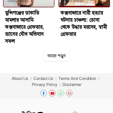
রয়েছে। একই সঙ্গে এই পাচারচক্রের নেপথ্যে আরও কেউ জড়িত
মুন্সিগঞ্জের ডাকাতি
আছে কিনা, তা খতিয়ে দেখা হচ্ছে।
কক্সবাজারে নারী হত্যার
মামলার আসামি
ঘটনায় চাঞ্চল্য: ডোবা
কক্সবাজারে গ্রেফতার,
থেকে উদ্ধার মরদেহ, স্বামী
র‍্যাবের যৌথ অভিযান
গ্রেফতার
সফল
আরো পড়ুন
About Us
Contact Us
Terms And Condition
Privacy Policy
Disclaimer