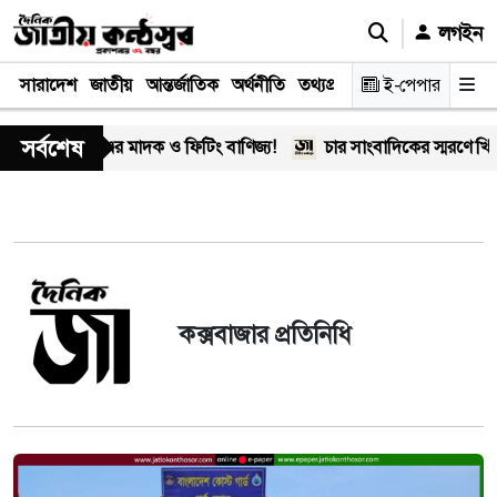
লগইন
সারাদেশ
জাতীয়
আন্তর্জাতিক
অর্থনীতি
তথ্যপ্রযুক্তি
স্বাস্থ্য
ই-পেপার
আইন-বিচা
সর্বশেষ
সীম-গং’-এর মাদক ও ফিটিং বাণিজ্য!
চার সাংবাদিকের স্মরণে খিলক্ষে
কক্সবাজার প্রতিনিধি