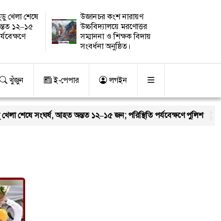
ুডু খেলা শেষে
উজানচর কংশ নারায়ণ
ন্তত ১২–১৫
উচ্চবিদ্যালয়ে মরণোত্তর
র্যবেক্ষণে
সম্মাননা ও শিক্ষক বিদায়
সংবর্ধনা অনুষ্ঠিত।
খুঁজুন
ই-পেপার
লগইন
া শেষে সংঘর্ষ, আহত অন্তত ১২–১৫ জন; পরিস্থিতি পর্যবেক্ষণে পুলিশ
নতু