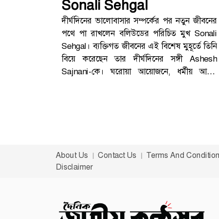
Sonali Sehgal
দীর্ঘদিনের ভালোবাসার সম্পর্কের পর নতুন জীবনের
পথে পা রাখলেন বলিউডের পরিচিত মুখ Sonali
Sehgal। ব্যক্তিগত জীবনের এই বিশেষ মুহূর্তে তিনি
বিয়ে করেছেন তার দীর্ঘদিনের সঙ্গী Ashesh
Sajnani-কে। ঘরোয়া আয়োজনে, ধর্মীয় আচার
মেনে সম্পন্ন হয়েছে এই বিয়ের অনুষ্ঠান।বুধবার (৭
জুন) শিখ ধর্মীয় রীতিতে গুরদ্বারায় তাদের বিয়ের
আনুষ্ঠানিকতা সম্পন্ন হয়। দুই পরিবারের ঘনিষ্ঠ
সদস্যদের উপস্থিতিতে আয়োজনটি ছিল একেবারেই
আন্তরিক ও আবেগঘন।গুরদ্বারায় পবিত্র বন্ধনে
আবদ্ধশিখ ধর্মের নিয়ম অনুযায়ী গুরদ্বারায় অনুষ্ঠিত
About Us
Contact Us
Terms And Conditio
হয় তাদের বিয়ের মূল আনুষ্ঠানিকতা। পবিত্র
Disclaimer
পরিবেশে ধর্মীয় মন্ত্রপাঠ ও আচার-অনুষ্ঠানের মধ্য
দিয়ে একে অপরের সঙ্গে জীবন কাটানোর অঙ্গীকার
করেন নবদম্পতি।বিয়ের সময় Sonali Sehgal এবং
Ashesh Sajnani—দুজনেই শিখ ঐতিহ্যবাহী