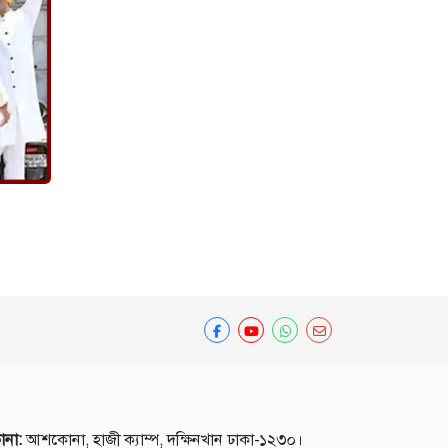
ানা:
আশকোনা, হাজী ক্যাম্প, দক্ষিনখান ঢাকা-১২৩০।