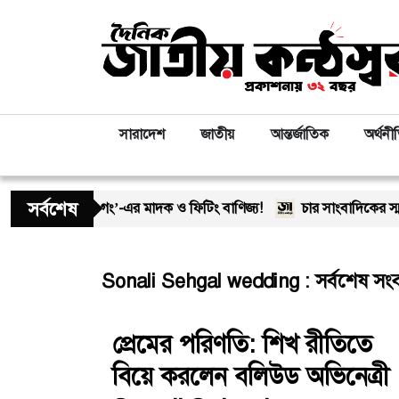
সারাদেশ
জাতীয়
আন্তর্জাতিক
অর্থনী
সর্বশেষ
আড়ালে ‘অসীম-গং’-এর মাদক ও ফিটিং বাণিজ্য!
চার সাংবাদিকের স্মরণে
Sonali Sehgal wedding : সর্বশেষ সং
প্রেমের পরিণতি: শিখ রীতিতে
বিয়ে করলেন বলিউড অভিনেত্রী