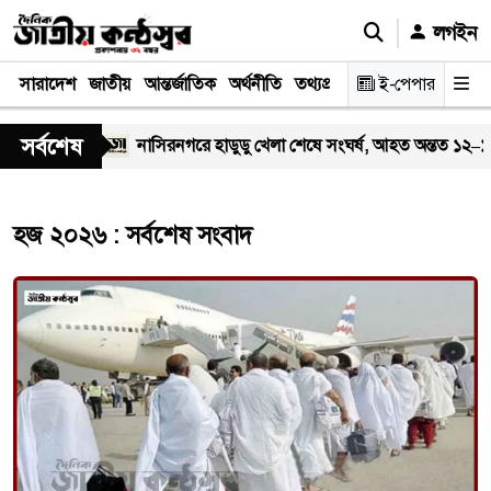
লগইন
সারাদেশ
জাতীয়
আন্তর্জাতিক
অর্থনীতি
তথ্যপ্রযুক্তি
স্বাস্থ্য
ই-পেপার
আইন-বিচা
সর্বশেষ
দোয়া মাহফিল
নাসিরনগরে হাডুডু খেলা শেষে সংঘর্ষ, আহত অন্তত ১২–১৫ জন
হজ ২০২৬ : সর্বশেষ সংবাদ