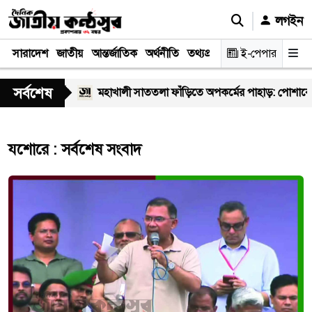
লগইন
সারাদেশ
জাতীয়
আন্তর্জাতিক
অর্থনীতি
তথ্যপ্রযুক্তি
স্বাস্থ্য
ই-পেপার
আইন-বিচা
সর্বশেষ
স্বাস্থ্যকর্মী
মহাখালী সাততলা ফাঁড়িতে অপকর্মের পাহাড়: পোশাকের আ
যশোরে : সর্বশেষ সংবাদ