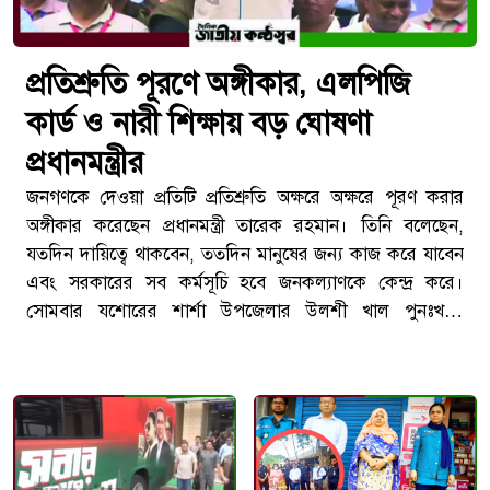
প্রতিশ্রুতি পূরণে অঙ্গীকার, এলপিজি
কার্ড ও নারী শিক্ষায় বড় ঘোষণা
প্রধানমন্ত্রীর
জনগণকে দেওয়া প্রতিটি প্রতিশ্রুতি অক্ষরে অক্ষরে পূরণ করার
অঙ্গীকার করেছেন প্রধানমন্ত্রী তারেক রহমান। তিনি বলেছেন,
যতদিন দায়িত্বে থাকবেন, ততদিন মানুষের জন্য কাজ করে যাবেন
এবং সরকারের সব কর্মসূচি হবে জনকল্যাণকে কেন্দ্র করে।
সোমবার যশোরের শার্শা উপজেলার উলশী খাল পুনঃখনন
কর্মসূচির উদ্বোধনের পর আয়োজিত এক সুধী সমাবেশে এসব কথা
বলেন তিনি। স্থানীয় প্রশাসন, রাজনৈতিক নেতাকর্মী এবং সাধারণ
মানুষের উপস্থিতিতে এই কর্মসূচির উদ্বোধন করা হয়। প্রধানমন্ত্রী
বলেন, দেশের মানুষের জীবনমান উন্নয়নে সরকার ধারাবাহিকভাবে
কাজ করছে। তিনি উল্লেখ করেন, গ্রামীণ এলাকায় জলাবদ্ধতা,
কৃষির পানি সংকট এবং পরিবেশের ভারসাম্য রক্ষায় খাল পুনঃখনন