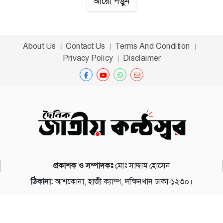
আরো পড়ুন
তার মতে, উন্নয়ন কার্যক্রম অব্যাহত রাখতে হলে জনগণের ঐক্য
এবং সচেতনতা অত্যন্ত জরুরি। উলশী খাল পুনঃখনন প্রকল্পের
পটভূমি হিসেবে জানা যায়, যশোর অঞ্চলে দীর্ঘদিন ধরে খাল-নদীর
নাব্যতা কমে যাওয়ায় কৃষি ও জনজীবনে সমস্যা দেখা দিচ্ছিল।
About Us
Contact Us
Terms And Condition
বর্ষা মৌসুমে জলাবদ্ধতা এবং শুষ্ক মৌসুমে পানির অভাব—এই দুই
Privacy Policy
Disclaimer
সমস্যাই স্থানীয়দের ভোগান্তি বাড়িয়ে তুলছিল। এর আগে দেশের
বিভিন্ন স্থানে খাল পুনঃখননের মাধ্যমে ইতিবাচক পরিবর্তন দেখা
গেছে, যা সরকারকে এ ধরনের প্রকল্প আরও বাড়াতে উৎসাহিত
করেছে। বাংলাদেশে খাল পুনঃখনন শুধু পানি ব্যবস্থাপনার জন্য
নয়, পরিবেশ রক্ষার ক্ষেত্রেও গুরুত্বপূর্ণ ভূমিকা রাখে। এতে করে
ভূগর্ভস্থ পানির ওপর চাপ কমে এবং জীববৈচিত্র্য সংরক্ষণে সহায়তা
করে। বিশেষজ্ঞরা মনে করেন, এই ধরনের প্রকল্প দীর্ঘমেয়াদে
কৃষি উৎপাদন বাড়াতে এবং গ্রামীণ অর্থনীতিকে শক্তিশালী করতে
প্রকাশক ও সম্পাদকঃ
মোঃ সাদ্দাম হোসেন
সহায়ক। সমাবেশে স্থানীয় নেতারা প্রধানমন্ত্রীর ঘোষণাগুলোকে
ঠিকানা:
আশকোনা, হাজী ক্যাম্প, দক্ষিনখান ঢাকা-১২৩০।
স্বাগত জানান এবং এসব উদ্যোগ দ্রুত বাস্তবায়নের দাবি জানান।
সাধারণ মানুষও খাল পুনঃখনন ও এলপিজি কার্ড চালুর মতো
স্বত্ব © দৈনিক জাতীয় কণ্ঠস্বর ২০২৬
উদ্যোগে সন্তোষ প্রকাশ করেন। সবশেষে প্রধানমন্ত্রী বলেন, সরকার