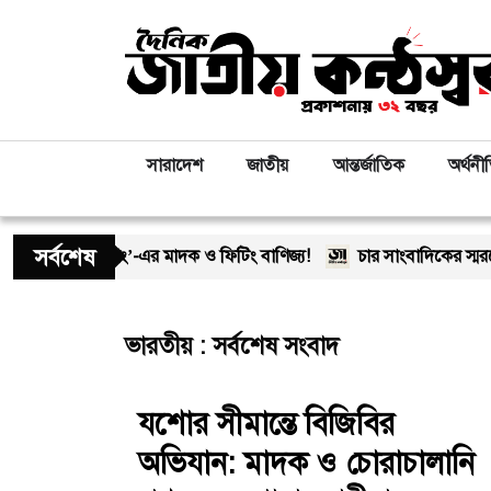
সারাদেশ
জাতীয়
আন্তর্জাতিক
অর্থনী
সর্বশেষ
ালে ‘অসীম-গং’-এর মাদক ও ফিটিং বাণিজ্য!
চার সাংবাদিকের স্মরণে 
ভারতীয় : সর্বশেষ সংবাদ
যশোর সীমান্তে বিজিবির
অভিযান: মাদক ও চোরাচালানি