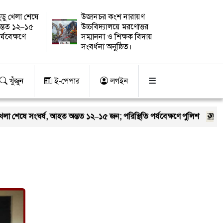
ুডু খেলা শেষে
উজানচর কংশ নারায়ণ
ন্তত ১২–১৫
উচ্চবিদ্যালয়ে মরণোত্তর
র্যবেক্ষণে
সম্মাননা ও শিক্ষক বিদায়
সংবর্ধনা অনুষ্ঠিত।
খুঁজুন
ই-পেপার
লগইন
শেষে সংঘর্ষ, আহত অন্তত ১২–১৫ জন; পরিস্থিতি পর্যবেক্ষণে পুলিশ
নতুন 