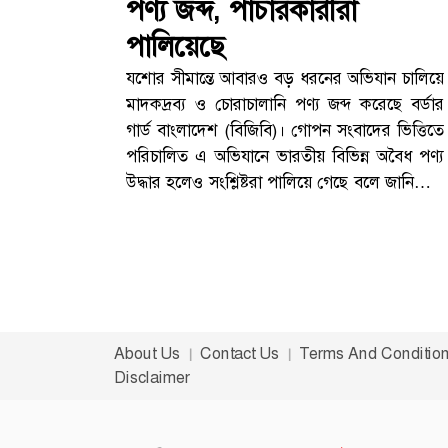
পণ্য জব্দ, পাচারকারীরা
পালিয়েছে
যশোর সীমান্তে আবারও বড় ধরনের অভিযান চালিয়ে
মাদকদ্রব্য ও চোরাচালানি পণ্য জব্দ করেছে বর্ডার
গার্ড বাংলাদেশ (বিজিবি)। গোপন সংবাদের ভিত্তিতে
পরিচালিত এ অভিযানে ভারতীয় বিভিন্ন অবৈধ পণ্য
উদ্ধার হলেও সংশ্লিষ্টরা পালিয়ে গেছে বলে জানিয়েছে
কর্তৃপক্ষ। উদ্ধারকৃত মালামালের আনুমানিক
বাজারমূল্য প্রায় ২ লাখ ১৬ হাজার ১০০ টাকা।
সীমান্তে বিশেষ অভিযান, একাধিক এলাকা ঘিরে
তল্লাশিশনিবার (১৮ এপ্রিল) সকালে যশোর
ব্যাটালিয়নের (৪৯ বিজিবি) অধীনে হিজলী বিওপি ও
বেনাপোল আইসিপি এলাকার সীমান্তবর্তী বিভিন্ন স্থানে
About Us
Contact Us
Terms And Conditio
এই অভিযান চালানো হয়।বিজিবি সূত্রে জানা গেছে,
Disclaimer
গোপন তথ্যের ভিত্তিতে সীমান্ত এলাকায় টহল
জোরদার করা হলে পাচারকারীরা উপস্থিতি টের পেয়ে
দ্রুত মালামাল ফেলে পালিয়ে যায়। পরে পরিত্যক্ত