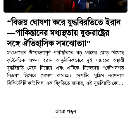
“বিজয় ঘোষণা করে যুদ্ধবিরতিতে ইরান
—পাকিস্তানের মধ্যস্থতায় যুক্তরাষ্ট্রের
সঙ্গে ঐতিহাসিক সমঝোতা!”
মধ্যপ্রাচ্যের উত্তেজনাপূর্ণ পরিস্থিতিতে বড় ধরনের মোড় নিয়েছে
কূটনৈতিক অঙ্গন। ইরান আনুষ্ঠানিকভাবে দুই সপ্তাহের অস্থায়ী
যুদ্ধবিরতি মেনে নিয়েছে এবং এটিকে নিজেদের “কৌশলগত
বিজয়” হিসেবে ঘোষণা করেছে। দেশটির সুপ্রিম ন্যাশনাল
সিকিউরিটি কাউন্সিল এক বিবৃতিতে জানায়, এই যুদ্ধবিরতি কোনো
চূড়ান্ত সমাধান নয়; বরং এটি দীর্ঘমেয়াদি শান্তি প্রতিষ্ঠার পথে
একটি গুরুত্বপূর্ণ প্রথম ধাপ। নতুন সর্বোচ্চ নেতা আয়াতুল্লাহ
মোজতবা খামেনি-এর সম্মতিতেই এই সিদ্ধান্ত কার্যকর হয়েছে বলে
আরো পড়ুন
জানা গেছে। ইরানের রাষ্ট্রীয় সংবাদমাধ্যম মেহর নিউজ এজেন্সি-
তে প্রকাশিত বিবৃতিতে বলা হয়, দেশটি তাদের সামরিক ও
কৌশলগত অবস্থান দৃঢ় রাখার পরই এই যুদ্ধবিরতিতে সম্মত