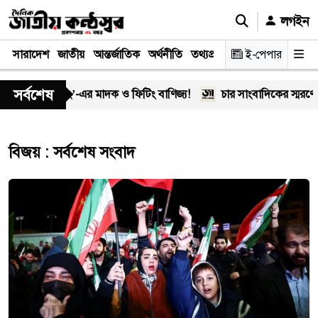
লগইন
সারাদেশ
জাতীয়
আন্তর্জাতিক
অর্থনীতি
তথ্যপ্রযুক্তি
স্বাস্থ্য
ই-পেপার
আইন-বিচা
সর্বশেষ
ালে ‘অসীম-গং’-এর মাদক ও ফিটিং বাণিজ্য!
চার সাংবাদিকের স্মরণে খ
বিজয় : সর্বশেষ সংবাদ