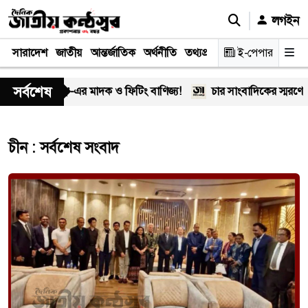
লগইন
সারাদেশ
জাতীয়
আন্তর্জাতিক
অর্থনীতি
তথ্যপ্রযুক্তি
স্বাস্থ্য
ই-পেপার
আইন-বিচা
সর্বশেষ
লে ‘অসীম-গং’-এর মাদক ও ফিটিং বাণিজ্য!
চার সাংবাদিকের স্মরণে খি
চীন : সর্বশেষ সংবাদ