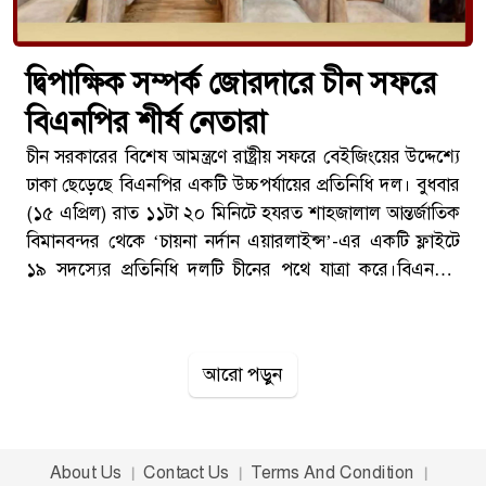
দ্বিপাক্ষিক সম্পর্ক জোরদারে চীন সফরে
বিএনপির শীর্ষ নেতারা
চীন সরকারের বিশেষ আমন্ত্রণে রাষ্ট্রীয় সফরে বেইজিংয়ের উদ্দেশ্যে
ঢাকা ছেড়েছে বিএনপির একটি উচ্চপর্যায়ের প্রতিনিধি দল। বুধবার
(১৫ এপ্রিল) রাত ১১টা ২০ মিনিটে হযরত শাহজালাল আন্তর্জাতিক
বিমানবন্দর থেকে ‘চায়না নর্দান এয়ারলাইন্স’-এর একটি ফ্লাইটে
১৯ সদস্যের প্রতিনিধি দলটি চীনের পথে যাত্রা করে।বিএনপির
মিডিয়া সেলের সদস্য শায়রুল কবির খান এই সফরের বিষয়টি
নিশ্চিত করেছেন। তিনি জানান, এই সফরটি চীন সরকারের
আমন্ত্রণে অনুষ্ঠিত হচ্ছে এবং এটি দলটির জন্য গুরুত্বপূর্ণ একটি
আরো পড়ুন
কূটনৈতিক সফর হিসেবে বিবেচনা করা হচ্ছে।প্রতিনিধি দলের
নেতৃত্ব দিচ্ছেন বিএনপির চেয়ারম্যানের উপদেষ্টা এবং প্রধানমন্ত্রীর
উপদেষ্টা ইসমাঈল জবিউল্লাহ। তার নেতৃত্বে এই সফরে দলের
বিভিন্ন পর্যায়ের জ্যেষ্ঠ নেতা অংশ নিয়েছেন। দলের পক্ষ থেকে বলা
About Us
Contact Us
Terms And Condition