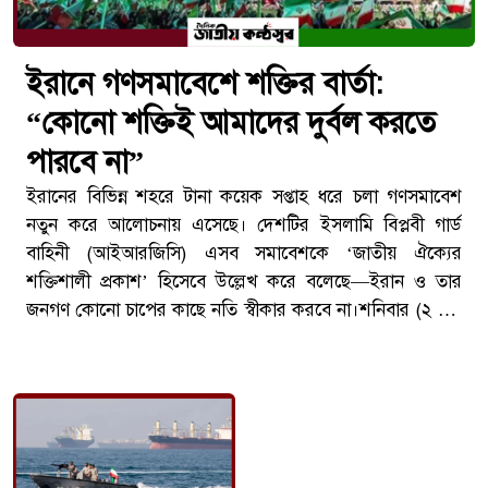
ইরানে গণসমাবেশে শক্তির বার্তা:
“কোনো শক্তিই আমাদের দুর্বল করতে
পারবে না”
ইরানের বিভিন্ন শহরে টানা কয়েক সপ্তাহ ধরে চলা গণসমাবেশ
নতুন করে আলোচনায় এসেছে। দেশটির ইসলামি বিপ্লবী গার্ড
বাহিনী (আইআরজিসি) এসব সমাবেশকে ‘জাতীয় ঐক্যের
শক্তিশালী প্রকাশ’ হিসেবে উল্লেখ করে বলেছে—ইরান ও তার
জনগণ কোনো চাপের কাছে নতি স্বীকার করবে না।শনিবার (২ মে)
দেওয়া এক আনুষ্ঠানিক বিবৃতিতে আইআরজিসি জানায়, সাম্প্রতিক
সময়ে দেশব্যাপী যে বিশাল জনসমাগম হয়েছে, তা দেশের
জনগণের ঐক্য, প্রতিরোধ এবং রাষ্ট্রের প্রতি আনুগত্যের প্রতিফলন।
গণসমাবেশে ব্যাপক অংশগ্রহণআইআরজিসির দাবি অনুযায়ী, গত
কয়েক সপ্তাহে ইরানের বিভিন্ন প্রদেশে লাখো মানুষ অংশ নিয়েছেন
এসব সমাবেশে। বিশেষ করে অষ্টম শিয়া ইমাম ইমাম রেজা